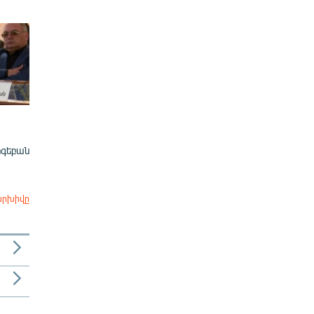
ոգեբան
արխիվը