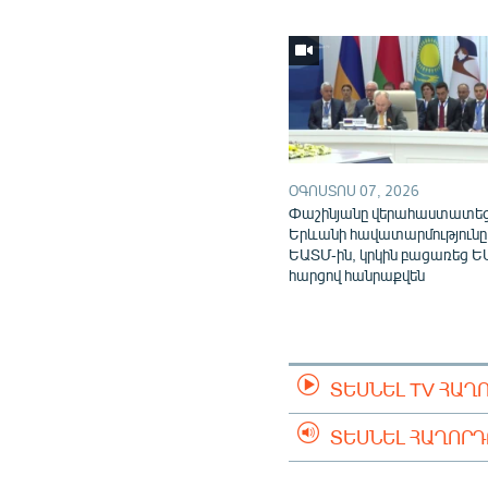
ՕԳՈՍՏՈՍ 07, 2026
Փաշինյանը վերահաստատե
Երևանի հավատարմությունը
ԵԱՏՄ-ին, կրկին բացառեց Ե
հարցով հանրաքվեն
ՏԵՍՆԵԼ TV ՀԱՂ
ՏԵՍՆԵԼ ՀԱՂՈՐ