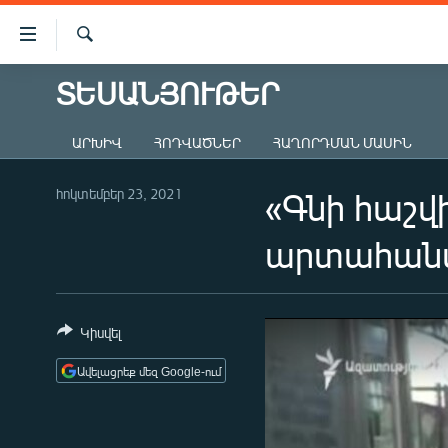
Մատչելիության
հղումներ
Որոնում
Անցնել
ՏԵՍԱՆՅՈՒԹԵՐ
ԱԶԱՏՈՒԹՅՈՒՆ TV
հիմնական
բովանդակությանը
ՀԱՅԱՍՏԱՆ
ԱՐԽԻՎ
ՀՈԴՎԱԾՆԵՐ
ՀԱՂՈՐԴՄԱՆ ՄԱՍԻՆ
Անցնել
ՔԱՂԱՔԱԿԱՆ
հիմնական
մենյուին
հոկտեմբեր 23, 2021
«Գնի հաշվի
ԸՆՏՐՈՒԹՅՈՒՆՆԵՐ 2026
Որոնում
ԻՐԱՎՈՒՆՔ
արտահանմ
ՀԱՍԱՐԱԿՈՒԹՅՈՒՆ
ՏՆՏԵՍՈՒԹՅՈՒՆ
Կիսվել
ՂԱՐԱԲԱՂ
Ավելացրեք մեզ Google-ում
ՊԱՏԵՐԱԶՄԻ 6 ՇԱԲԱԹՆԵՐԸ
ՏԱՐԱԾԱՇՐՋԱՆ