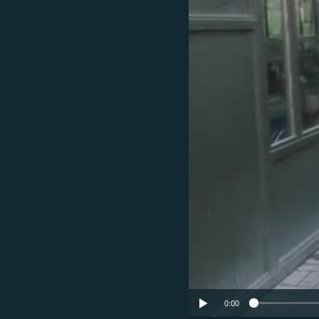
ՄԻՋԱԶԳԱՅԻՆ
ՄՇԱԿՈՒՅԹ
ՍՊՈՐՏ
ՄԵԿՆԱԲԱՆՈՒԹՅՈՒՆ
ՏՏ ԵՒ ԻՆՏԵՐՆԵՏ
ԿՈՐՈՆԱՎԻՐՈՒՍ
ԱՐԽԻՎ
ՏԵՍԱՆՅՈՒԹԵՐ
ԲԱՆԱՎԵՃ
ՁԳՏԵԼՈՎ ԼԱՎԱԳՈՒՅՆԻՆ
ՓՈԴՔԱՍԹ
0:00