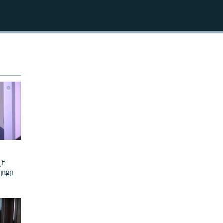
EMBED
 է
ղոքը