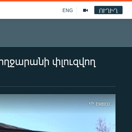
ՈՒՂԻՂ
ENG
ողջարանի փլուզվող
EMBED