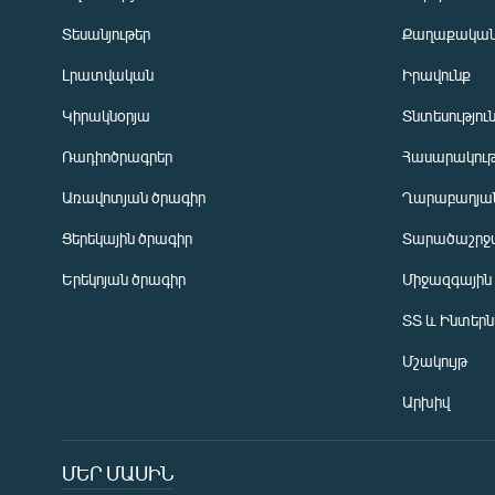
Տեսանյութեր
Քաղաքակա
Լրատվական
Իրավունք
Կիրակնօրյա
Տնտեսությու
Ռադիոծրագրեր
Հասարակութ
Առավոտյան ծրագիր
Ղարաբաղյան
Ցերեկային ծրագիր
Տարածաշրջ
Հայերեն
Երեկոյան ծրագիր
Միջազգային
English
ՏՏ և Ինտեր
Русский
Մշակույթ
ՀԵՏԵՎԵՔ ՄԵԶ
Արխիվ
ՄԵՐ ՄԱՍԻՆ