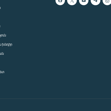
ն
ն
յուն
 խնդիր
ան
նետ