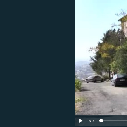
ՄԻՋԱԶԳԱՅԻՆ
ՄՇԱԿՈՒՅԹ
ՍՊՈՐՏ
ՄԵԿՆԱԲԱՆՈՒԹՅՈՒՆ
ՏՏ ԵՒ ԻՆՏԵՐՆԵՏ
ԿՈՐՈՆԱՎԻՐՈՒՍ
ԱՐԽԻՎ
ՏԵՍԱՆՅՈՒԹԵՐ
ԲԱՆԱՎԵՃ
ՁԳՏԵԼՈՎ ԼԱՎԱԳՈՒՅՆԻՆ
ՓՈԴՔԱՍԹ
0:00