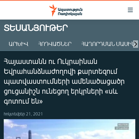
Մատչելիության
հղումներ
Անցնել
ՏԵՍԱՆՅՈՒԹԵՐ
հիմնական
ԱԶԱՏՈՒԹՅՈՒՆ TV
բովանդակությանը
ԱՐԽԻՎ
ՀՈԴՎԱԾՆԵՐ
ՀԱՂՈՐԴՄԱՆ ՄԱՍԻՆ
ՀԱՅԱՍՏԱՆ
Անցնել
հիմնական
ՔԱՂԱՔԱԿԱՆ
Հայաստանն ու Ուկրաինան
մենյուին
ԸՆՏՐՈՒԹՅՈՒՆՆԵՐ 2026
Որոնում
Եվրահանձնաժողովի քարտեզում
ԻՐԱՎՈՒՆՔ
պատվաստումների ամենածացածր
ՀԱՍԱՐԱԿՈՒԹՅՈՒՆ
ցուցանիշն ունեցող երկրների «սև
գոտում են»
ՏՆՏԵՍՈՒԹՅՈՒՆ
ՂԱՐԱԲԱՂ
հոկտեմբեր 21, 2021
ՊԱՏԵՐԱԶՄԻ 6 ՇԱԲԱԹՆԵՐԸ
ՏԱՐԱԾԱՇՐՋԱՆ