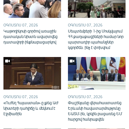
English
Русский
ՕԳՈՍՏՈՍ 07, 2026
ՕԳՈՍՏՈՍ 07, 2026
Կաթողիկոսի գործով առաջին
ՀԵՏԵՎԵՔ ՄԵԶ
Սեպտեմբերի 1-ից Մոսկվայում
դատական նիստն ավարտվեց
ՀՀ քաղաքացիների համար նոր
դատավորի ինքնաբացարկով
պարտադիր պահանջներ
կգործեն. ինչ է փոխվում
«Ազատության» բոլոր կայքերը
ՕԳՈՍՏՈՍ 07, 2026
ՕԳՈՍՏՈՍ 07, 2026
«Ուժեղ Հայաստան»-ը լքեց ԱԺ
Փաշինյանը վերահաստատեց
նիստերի դահլիճը և մեկնում է
Երևանի հավատարմությունը
Էջմիածին
ԵԱՏՄ-ին, կրկին բացառեց ԵՄ
հարցով հանրաքվեն