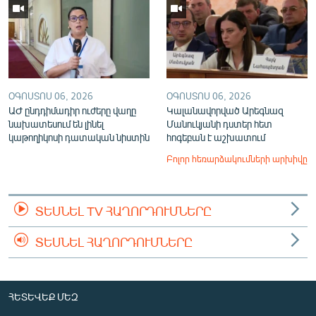
ՕԳՈՍՏՈՍ 06, 2026
ՕԳՈՍՏՈՍ 06, 2026
ԱԺ ընդդիմադիր ուժերը վաղը
Կալանավորված Արեգնազ
նախատեսում են լինել
Մանուկյանի դստեր հետ
կաթողիկոսի դատական նիստին
հոգեբան է աշխատում
Բոլոր հեռարձակումների արխիվը
ՏԵՍՆԵԼ TV ՀԱՂՈՐԴՈՒՄՆԵՐԸ
ՏԵՍՆԵԼ ՀԱՂՈՐԴՈՒՄՆԵՐԸ
ՀԵՏԵՎԵՔ ՄԵԶ