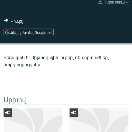
Ուղիղ հղում
ՄԻՋԱԶԳԱՅԻՆ
ՄՇԱԿՈՒՅԹ
Կիսվել
ՍՊՈՐՏ
Ավելացրեք մեզ Google-ում
ՄԵԿՆԱԲԱՆՈՒԹՅՈՒՆ
ՏՏ ԵՒ ԻՆՏԵՐՆԵՏ
Տեղական եւ միջազգային լուրեր, ռեպորտաժներ,
ԿՈՐՈՆԱՎԻՐՈՒՍ
հարցազրույցներ:
ԱՐԽԻՎ
ՏԵՍԱՆՅՈՒԹԵՐ
ԲԱՆԱՎԵՃ
Արխիվ
ՁԳՏԵԼՈՎ ԼԱՎԱԳՈՒՅՆԻՆ
ՓՈԴՔԱՍԹ
Հայերեն