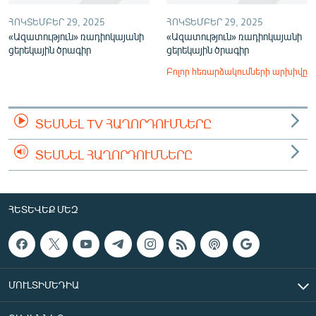
ՀՈԿՏԵՄԲԵՐ 29, 2025
ՀՈԿՏԵՄԲԵՐ 29, 2025
«Ազատություն» ռադիոկայանի
«Ազատություն» ռադիոկայանի
ցերեկային ծրագիր
ցերեկային ծրագիր
Բոլոր հեռարձակումների արխիվը
ՏԵՍՆԵԼ TV ՀԱՂՈՐԴՈՒՄՆԵՐԸ
ՏԵՍՆԵԼ ՀԱՂՈՐԴՈՒՄՆԵՐԸ
ՀԵՏԵՎԵՔ ՄԵԶ
ՄՈՒԼՏԻՄԵԴԻԱ