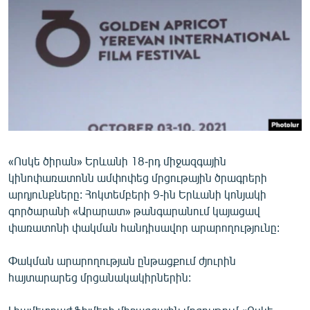
ՄԻՋԱԶԳԱՅԻՆ
ՄՇԱԿՈՒՅԹ
ՍՊՈՐՏ
ՄԵԿՆԱԲԱՆՈՒԹՅՈՒՆ
ՏՏ ԵՒ ԻՆՏԵՐՆԵՏ
ԿՈՐՈՆԱՎԻՐՈՒՍ
«Ոսկե ծիրան» Երևանի 18-րդ միջազգային
ԱՐԽԻՎ
կինոփառատոնն ամփոփեց մրցութային ծրագրերի
ՏԵՍԱՆՅՈՒԹԵՐ
արդյունքները: Հոկտեմբերի 9-ին Երևանի կոնյակի
գործարանի «Արարատ» թանգարանում կայացավ
ԲԱՆԱՎԵՃ
փառատոնի փակման հանդիսավոր արարողությունը:
ՁԳՏԵԼՈՎ ԼԱՎԱԳՈՒՅՆԻՆ
Փակման արարողության ընթացքում ժյուրին
ՓՈԴՔԱՍԹ
հայտարարեց մրցանակակիրներին:
Հայերեն