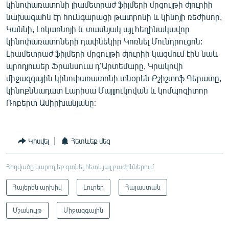
կինոփառատոնի լիամետրաժ ֆիլմերի մրցույթի ժյուրիի
նախագահն էր հունգարացի թատրոնի և կինոյի ռեժիսոր,
Կաննի, Լոկառնոյի և տասնյակ այլ հեղինակավոր
կինոփառատոների դափնեկիր Կոռնել Մունդրուցոն:
Լիամետրաժ ֆիլմերի մրցույթի ժյուրիի կազմում էին նաև
պրոդյուսեր Ֆրանսուա դ՛Արտեմարը, Կրակովի
միջազգային կինոփառատոնի տնօրեն Քշիշտոֆ Գերատը,
կինոքննադատ Լարիսա Մայլյուկովան և կոմպոզիտոր
Ռոբերտ Ամիրխանյանը։
Կիսվել
Հետևեք մեզ
Հոդվածը կարող եք գտնել հետևյալ բաժիններում
Հայերեն արխիվ
Լուրեր
Հայաստան
Մշակույթ
Միջազգային