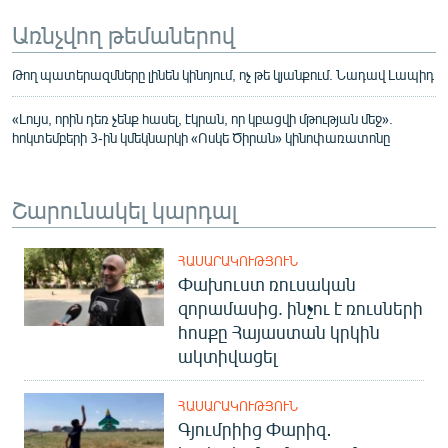
Առնչվող թեմաներով
Թող պատերազմները լինեն կինոյում, ոչ թե կյանքում. Նադավ Լապիդ
«Լույս, որին դեռ չենք հասել, էկրան, որ կբացվի մթության մեջ».
հոկտեմբերի 3-ին կմեկնարկի «Ոսկե Ծիրան» կինոփառատոնը
Շարունակել կարդալ
ՀԱՍԱՐԱԿՈՒԹՅՈՒՆ
Փախուստ ռուսական
զորամասից. ինչու է ռուսների
հոսքը Հայաստան կրկին
ակտիվացել
ՀԱՍԱՐԱԿՈՒԹՅՈՒՆ
Գյումրիից Փարիզ․