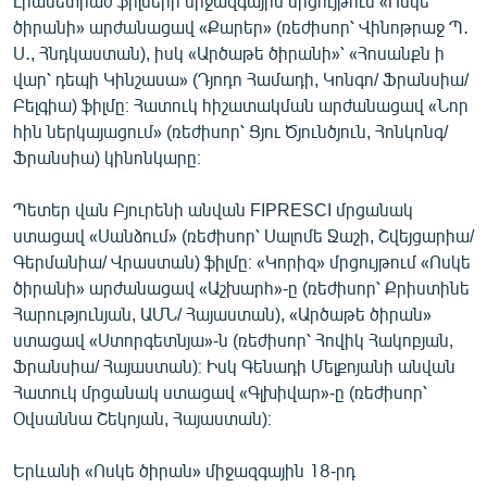
Լիամետրաժ ֆիլմերի միջազգային մրցույթում «Ոսկե
English
ծիրանի» արժանացավ «Քարեր» (ռեժիսոր՝ Վինոթրաջ Պ․
Ս․, Հնդկաստան), իսկ «Արծաթե ծիրանի»՝ «Հոսանքն ի
Русский
վար՝ դեպի Կինշասա» (Դյոդո Համադի, Կոնգո/ Ֆրանսիա/
Բելգիա) ֆիլմը։ Հատուկ հիշատակման արժանացավ «Նոր
ՀԵՏԵՎԵՔ ՄԵԶ
հին ներկայացում» (ռեժիսոր՝ Ցյու Ծյունծյուն, Հոնկոնգ/
Ֆրանսիա) կինոնկարը։
Պետեր վան Բյուրենի անվան FIPRESCI մրցանակ
ստացավ «Սանձում» (ռեժիսոր՝ Սալոմե Ջաշի, Շվեյցարիա/
Գերմանիա/ Վրաստան) ֆիլմը։ «Կորիզ» մրցույթում «Ոսկե
«Ազատության» բոլոր կայքերը
ծիրանի» արժանացավ «Աշխարհ»-ը (ռեժիսոր՝ Քրիստինե
Հարությունյան, ԱՄՆ/ Հայաստան), «Արծաթե ծիրան»
ստացավ «Ստորգետնյա»-ն (ռեժիսոր՝ Հովիկ Հակոբյան,
Ֆրանսիա/ Հայաստան)։ Իսկ Գենադի Մելքոյանի անվան
Հատուկ մրցանակ ստացավ «Գլխիվար»-ը (ռեժիսոր՝
Օվսաննա Շեկոյան, Հայաստան)։
Երևանի «Ոսկե ծիրան» միջազգային 18-րդ