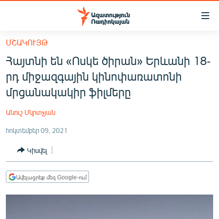
Մատչելիության
հղումներ
Անցնել
ՄՇԱԿՈՒՅԹ
հիմնական
ԱԶԱՏՈՒԹՅՈՒՆ TV
Հայտնի են «Ոսկե ծիրան» Երևանի 18-
բովանդակությանը
ՀԱՅԱՍՏԱՆ
Անցնել
րդ միջազգային կինոփառատոնի
հիմնական
ՔԱՂԱՔԱԿԱՆ
մրցանակակիր ֆիլմերը
մենյուին
ԸՆՏՐՈՒԹՅՈՒՆՆԵՐ 2026
Որոնում
Անուշ Մկրտչյան
ԻՐԱՎՈՒՆՔ
հոկտեմբեր 09, 2021
ՀԱՍԱՐԱԿՈՒԹՅՈՒՆ
Կիսվել
ՏՆՏԵՍՈՒԹՅՈՒՆ
ՂԱՐԱԲԱՂ
Ավելացրեք մեզ Google-ում
ՊԱՏԵՐԱԶՄԻ 6 ՇԱԲԱԹՆԵՐԸ
ՏԱՐԱԾԱՇՐՋԱՆ