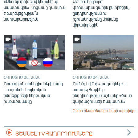
«Անունը փոխելով կհասնե՞նք
ԱԺ-ում երկրորդ
նպատակին». սոցապը դառնում
փոխնախագահին ընտրեցին,
է բարեկեցությա՞ն
ընդդիմությունն ու
նախարարություն
իշխանությունը միմյանց
վիրավորեցին
ՕԳՈՍՏՈՍ 05, 2026
ՕԳՈՍՏՈՍ 04, 2026
Ռուսական սանկցիաների տակ
Ումի՞ց և ի՞նչ «ազդակներ» է
է հայտնվել հայկական
ստացել Հաջիևը.
ըմպելիքների հերթական
ընդդիմությունն աշնանը «ծանր
խմբաքանակը
զարգացումներ է սպասում»
Բոլոր հեռարձակումների արխիվը
ՏԵՍՆԵԼ TV ՀԱՂՈՐԴՈՒՄՆԵՐԸ