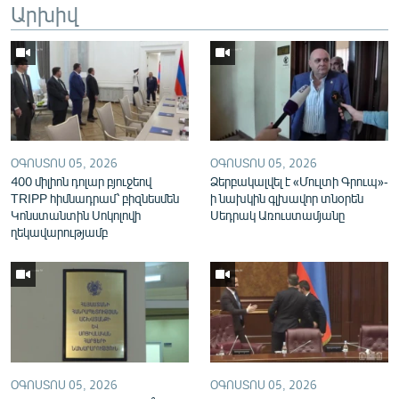
Արխիվ
English
Русский
ՀԵՏԵՎԵՔ ՄԵԶ
ՕԳՈՍՏՈՍ 05, 2026
ՕԳՈՍՏՈՍ 05, 2026
400 միլիոն դոլար բյուջեով
Ձերբակալվել է «Մուլտի Գրուպ»-
TRIPP հիմնադրամ՝ բիզնեսմեն
ի նախկին գլխավոր տնօրեն
Կոնստանտին Սոկոլովի
Սեդրակ Առուստամյանը
«Ազատության» բոլոր կայքերը
ղեկավարությամբ
ՕԳՈՍՏՈՍ 05, 2026
ՕԳՈՍՏՈՍ 05, 2026