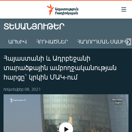
Մատչելիության
հղումներ
Անցնել
ՏԵՍԱՆՅՈՒԹԵՐ
հիմնական
ԱԶԱՏՈՒԹՅՈՒՆ TV
բովանդակությանը
ԱՐԽԻՎ
ՀՈԴՎԱԾՆԵՐ
ՀԱՂՈՐԴՄԱՆ ՄԱՍԻՆ
ՀԱՅԱՍՏԱՆ
Անցնել
հիմնական
ՔԱՂԱՔԱԿԱՆ
Հայաստանի և Ադրբեջանի
մենյուին
ԸՆՏՐՈՒԹՅՈՒՆՆԵՐ 2026
Որոնում
տարածքային ամբողջականության
ԻՐԱՎՈՒՆՔ
հարցը` կրկին ՄԱԿ-ում
ՀԱՍԱՐԱԿՈՒԹՅՈՒՆ
հոկտեմբեր 08, 2021
ՏՆՏԵՍՈՒԹՅՈՒՆ
ՂԱՐԱԲԱՂ
ՊԱՏԵՐԱԶՄԻ 6 ՇԱԲԱԹՆԵՐԸ
ՏԱՐԱԾԱՇՐՋԱՆ
No media source currently available