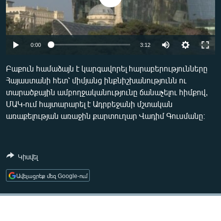
ՄԻՋԱԶԳԱՅԻՆ
ՄՇԱԿՈՒՅԹ
ՍՊՈՐՏ
0:00
3:12
ՄԵԿՆԱԲԱՆՈՒԹՅՈՒՆ
Բաքուն համաձայն է կարգավորել հարաբերությունները
ՏՏ ԵՒ ԻՆՏԵՐՆԵՏ
Հայաստանի հետ՝ միմյանց ինքնիշխանությունն ու
տարածքային ամբողջականությունը ճանաչելու հիմքով,
ԿՈՐՈՆԱՎԻՐՈՒՍ
ՄԱԿ-ում հայտարարել է Ադրբեջանի մշտական
ԱՐԽԻՎ
առաքելության առաջին քարտուղար Վադիմ Գուսմանը։
ՏԵՍԱՆՅՈՒԹԵՐ
ԲԱՆԱՎԵՃ
Կիսվել
ՁԳՏԵԼՈՎ ԼԱՎԱԳՈՒՅՆԻՆ
Ավելացրեք մեզ Google-ում
ՓՈԴՔԱՍԹ
Հայերեն