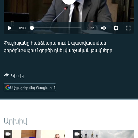
ՄԻՋԱԶԳԱՅԻՆ
ՄՇԱԿՈՒՅԹ
ՍՊՈՐՏ
0:00
5:22
ՄԵԿՆԱԲԱՆՈՒԹՅՈՒՆ
Փաշինյանը հանձնարարում է պատվաստման
ՏՏ ԵՒ ԻՆՏԵՐՆԵՏ
գործընթացում գործի դնել վարչական լծակները
ԿՈՐՈՆԱՎԻՐՈՒՍ
ԱՐԽԻՎ
Կիսվել
ՏԵՍԱՆՅՈՒԹԵՐ
Ավելացրեք մեզ Google-ում
ԲԱՆԱՎԵՃ
ՁԳՏԵԼՈՎ ԼԱՎԱԳՈՒՅՆԻՆ
ՓՈԴՔԱՍԹ
Արխիվ
Հայերեն