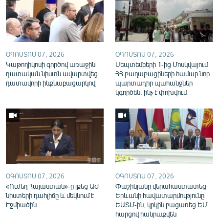
English
Русский
ՀԵՏԵՎԵՔ ՄԵԶ
ՕԳՈՍՏՈՍ 07, 2026
ՕԳՈՍՏՈՍ 07, 2026
Կաթողիկոսի գործով առաջին
Սեպտեմբերի 1-ից Մոսկվայում
դատական նիստն ավարտվեց
ՀՀ քաղաքացիների համար նոր
դատավորի ինքնաբացարկով
պարտադիր պահանջներ
կգործեն. ինչ է փոխվում
«Ազատության» բոլոր կայքերը
ՕԳՈՍՏՈՍ 07, 2026
ՕԳՈՍՏՈՍ 07, 2026
«Ուժեղ Հայաստան»-ը լքեց ԱԺ
Փաշինյանը վերահաստատեց
նիստերի դահլիճը և մեկնում է
Երևանի հավատարմությունը
Էջմիածին
ԵԱՏՄ-ին, կրկին բացառեց ԵՄ
հարցով հանրաքվեն