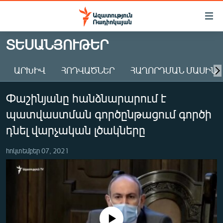
Մատչելիության
հղումներ
Անցնել
ՏԵՍԱՆՅՈՒԹԵՐ
հիմնական
ԱԶԱՏՈՒԹՅՈՒՆ TV
բովանդակությանը
ԱՐԽԻՎ
ՀՈԴՎԱԾՆԵՐ
ՀԱՂՈՐԴՄԱՆ ՄԱՍԻՆ
ՀԱՅԱՍՏԱՆ
Անցնել
հիմնական
ՔԱՂԱՔԱԿԱՆ
Փաշինյանը հանձնարարում է
մենյուին
ԸՆՏՐՈՒԹՅՈՒՆՆԵՐ 2026
Որոնում
պատվաստման գործընթացում գործի
ԻՐԱՎՈՒՆՔ
դնել վարչական լծակները
ՀԱՍԱՐԱԿՈՒԹՅՈՒՆ
հոկտեմբեր 07, 2021
ՏՆՏԵՍՈՒԹՅՈՒՆ
ՂԱՐԱԲԱՂ
ՊԱՏԵՐԱԶՄԻ 6 ՇԱԲԱԹՆԵՐԸ
ՏԱՐԱԾԱՇՐՋԱՆ
No media source currently available