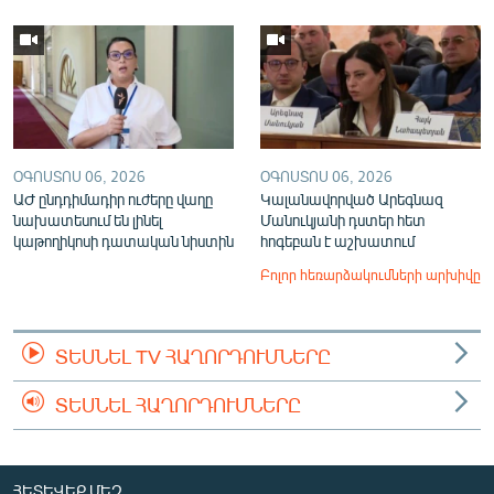
ՕԳՈՍՏՈՍ 06, 2026
ՕԳՈՍՏՈՍ 06, 2026
ԱԺ ընդդիմադիր ուժերը վաղը
Կալանավորված Արեգնազ
նախատեսում են լինել
Մանուկյանի դստեր հետ
կաթողիկոսի դատական նիստին
հոգեբան է աշխատում
Բոլոր հեռարձակումների արխիվը
ՏԵՍՆԵԼ TV ՀԱՂՈՐԴՈՒՄՆԵՐԸ
ՏԵՍՆԵԼ ՀԱՂՈՐԴՈՒՄՆԵՐԸ
ՀԵՏԵՎԵՔ ՄԵԶ