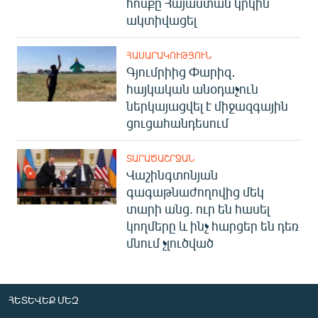
հոսքը Հայաստան կրկին
ակտիվացել
ՀԱՍԱՐԱԿՈՒԹՅՈՒՆ
Գյումրիից Փարիզ․
հայկական անօդաչուն
ներկայացվել է միջազգային
ցուցահանդեսում
ՏԱՐԱԾԱՇՐՋԱՆ
Վաշինգտոնյան
գագաթնաժողովից մեկ
տարի անց. ուր են հասել
կողմերը և ինչ հարցեր են դեռ
մնում չլուծված
ՀԵՏԵՎԵՔ ՄԵԶ