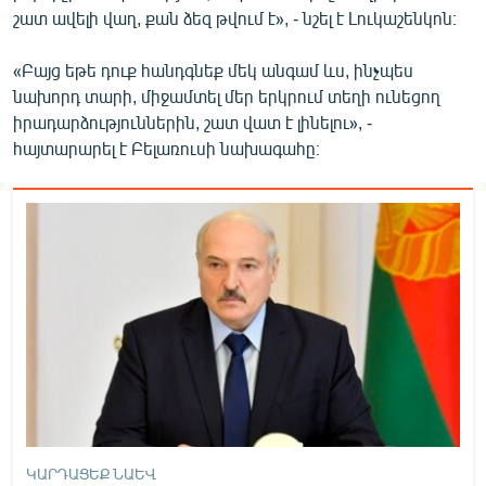
շատ ավելի վաղ, քան ձեզ թվում է», - նշել է Լուկաշենկոն։
English
Русский
«Բայց եթե դուք հանդգնեք մեկ անգամ ևս, ինչպես
նախորդ տարի, միջամտել մեր երկրում տեղի ունեցող
ՀԵՏԵՎԵՔ ՄԵԶ
իրադարձություններին, շատ վատ է լինելու», -
հայտարարել է Բելառուսի նախագահը։
«Ազատության» բոլոր կայքերը
ԿԱՐԴԱՑԵՔ ՆԱԵՎ