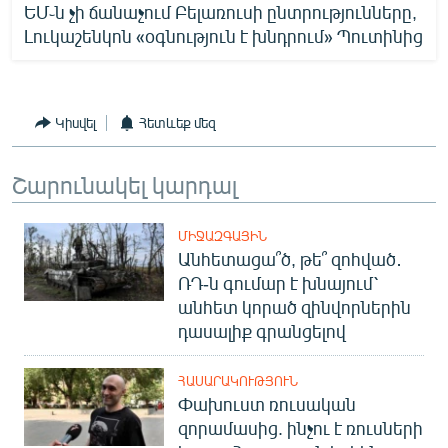
ԵՄ֊ն չի ճանաչում Բելառուսի ընտրությունները,
Լուկաշենկոն «օգնություն է խնդրում» Պուտինից
Կիսվել
Հետևեք մեզ
Շարունակել կարդալ
ՄԻՋԱԶԳԱՅԻՆ
Անհետացա՞ծ, թե՞ զոհված․
ՌԴ-ն գումար է խնայում՝
անհետ կորած զինվորներին
դասալիք գրանցելով
ՀԱՍԱՐԱԿՈՒԹՅՈՒՆ
Փախուստ ռուսական
զորամասից. ինչու է ռուսների