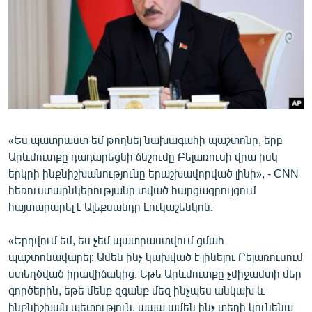
ՄԻՋԱԶԳԱՅԻՆ
ՄՇԱԿՈՒՅԹ
ՍՊՈՐՏ
ՄԵԿՆԱԲԱՆՈՒԹՅՈՒՆ
ՏՏ ԵՒ ԻՆՏԵՐՆԵՏ
ԿՈՐՈՆԱՎԻՐՈՒՍ
«Ես պատրաստ եմ թողնել նախագահի պաշտոնը, երբ
Արևմուտքը դադարեցնի ճնշումը Բելառուսի վրա իսկ
ԱՐԽԻՎ
երկրի ինքնիշխանությունը երաշխավորված լինի», - CNN
ՏԵՍԱՆՅՈՒԹԵՐ
հեռուստաընկերությանը տված հարցազրույցում
հայտարարել է Ալեքսանդր Լուկաշենկոն։
ԲԱՆԱՎԵՃ
ՁԳՏԵԼՈՎ ԼԱՎԱԳՈՒՅՆԻՆ
«Երդվում եմ, ես չեմ պատրաստվում ցմահ
պաշտոնավարել։ Ամեն ինչ կախված է լինելու Բելառուսում
ՓՈԴՔԱՍԹ
ստեղծված իրավիճակից։ Եթե Արևմուտքը չմիջամտի մեր
գործերին, եթե մենք զգանք մեզ ինչպես անկախ և
Հայերեն
ինքնիշխան պետություն, ապա ամեն ինչ տեղի կունենա