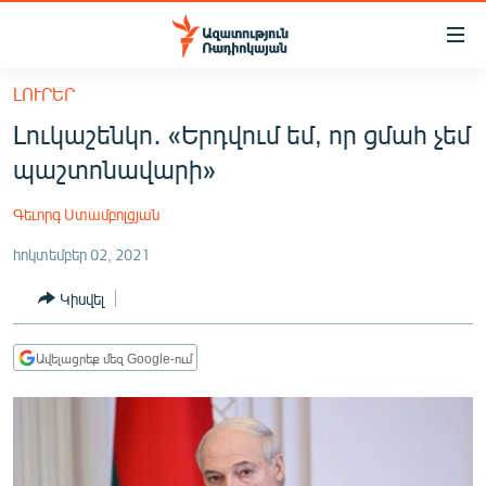
Մատչելիության
հղումներ
Անցնել
ԼՈՒՐԵՐ
հիմնական
ԱԶԱՏՈՒԹՅՈՒՆ TV
Լուկաշենկո․ «Երդվում եմ, որ ցմահ չեմ
բովանդակությանը
ՀԱՅԱՍՏԱՆ
Անցնել
պաշտոնավարի»
հիմնական
ՔԱՂԱՔԱԿԱՆ
մենյուին
Գեւորգ Ստամբոլցյան
ԸՆՏՐՈՒԹՅՈՒՆՆԵՐ 2026
Որոնում
հոկտեմբեր 02, 2021
ԻՐԱՎՈՒՆՔ
Կիսվել
ՀԱՍԱՐԱԿՈՒԹՅՈՒՆ
ՏՆՏԵՍՈՒԹՅՈՒՆ
Ավելացրեք մեզ Google-ում
ՂԱՐԱԲԱՂ
ՊԱՏԵՐԱԶՄԻ 6 ՇԱԲԱԹՆԵՐԸ
ՏԱՐԱԾԱՇՐՋԱՆ