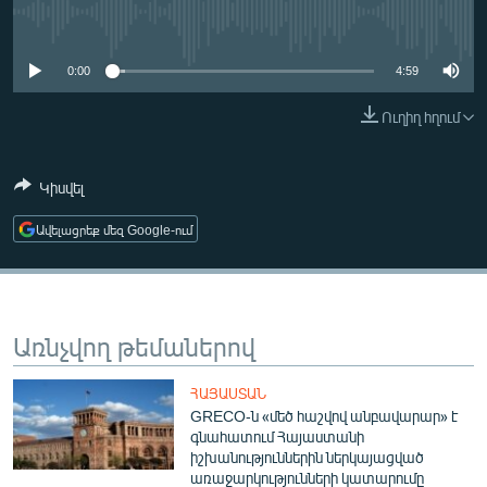
ՄԻՋԱԶԳԱՅԻՆ
No media source currently available
ՄՇԱԿՈՒՅԹ
0:00
4:59
ՍՊՈՐՏ
Ուղիղ հղում
ՄԵԿՆԱԲԱՆՈՒԹՅՈՒՆ
ՏՏ ԵՒ ԻՆՏԵՐՆԵՏ
Կիսվել
ԿՈՐՈՆԱՎԻՐՈՒՍ
Ավելացրեք մեզ Google-ում
ԱՐԽԻՎ
ՏԵՍԱՆՅՈՒԹԵՐ
ԲԱՆԱՎԵՃ
Առնչվող թեմաներով
ՁԳՏԵԼՈՎ ԼԱՎԱԳՈՒՅՆԻՆ
ՀԱՅԱՍՏԱՆ
ՓՈԴՔԱՍԹ
GRECO-ն «մեծ հաշվով անբավարար» է
գնահատում Հայաստանի
իշխանություններին ներկայացված
Հայերեն
առաջարկությունների կատարումը