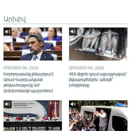
English
Русский
Արխիվ
ՀԵՏԵՎԵՔ ՄԵԶ
ՕԳՈՍՏՈՍ 06, 2026
ՕԳՈՍՏՈՍ 06, 2026
«Ազատության» բոլոր կայքերը
Խորհրդարանը քննարկում է
450 միլիոն դրամ աջակցություն՝
Արամ Վարդևանյանի
ձկնաբույծներին. կմեղմի՞
թեկնածությունը ԱԺ
խնդիրները
փոխխոսնակի պաշտոնում