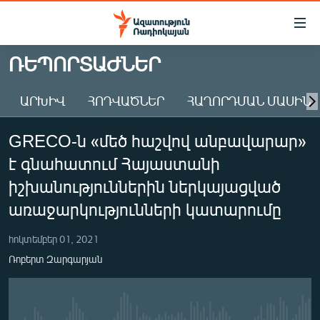
Մատչելիության
հղումներ
Անցնել
ՌԵՊՈՐՏԱԺՆԵՐ
հիմնական
ԱԶԱՏՈՒԹՅՈՒՆ TV
բովանդակությանը
ԱՐԽԻՎ
ՀՈԴՎԱԾՆԵՐ
ՀԱՂՈՐԴՄԱՆ ՄԱՍԻՆ
ՀԱՅԱՍՏԱՆ
Անցնել
հիմնական
ՔԱՂԱՔԱԿԱՆ
GRECO-ն «մեծ հաշվով անբավարար»
մենյուին
ԸՆՏՐՈՒԹՅՈՒՆՆԵՐ 2026
Որոնում
է գնահատում Հայաստանի
ԻՐԱՎՈՒՆՔ
իշխանություններին ներկայացված
ՀԱՍԱՐԱԿՈՒԹՅՈՒՆ
առաջարկությունների կատարումը
ՏՆՏԵՍՈՒԹՅՈՒՆ
հոկտեմբեր 01, 2021
ՂԱՐԱԲԱՂ
Ռոբերտ Զարգարյան
ՊԱՏԵՐԱԶՄԻ 6 ՇԱԲԱԹՆԵՐԸ
ՏԱՐԱԾԱՇՐՋԱՆ