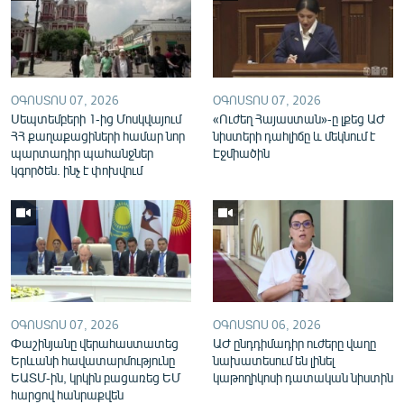
English
Русский
ՀԵՏԵՎԵՔ ՄԵԶ
ՕԳՈՍՏՈՍ 07, 2026
ՕԳՈՍՏՈՍ 07, 2026
Սեպտեմբերի 1-ից Մոսկվայում
«Ուժեղ Հայաստան»-ը լքեց ԱԺ
ՀՀ քաղաքացիների համար նոր
նիստերի դահլիճը և մեկնում է
պարտադիր պահանջներ
Էջմիածին
կգործեն. ինչ է փոխվում
«Ազատության» բոլոր կայքերը
ՕԳՈՍՏՈՍ 07, 2026
ՕԳՈՍՏՈՍ 06, 2026
Փաշինյանը վերահաստատեց
ԱԺ ընդդիմադիր ուժերը վաղը
Երևանի հավատարմությունը
նախատեսում են լինել
ԵԱՏՄ-ին, կրկին բացառեց ԵՄ
կաթողիկոսի դատական նիստին
հարցով հանրաքվեն