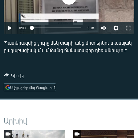
ՄԻՋԱԶԳԱՅԻՆ
ՄՇԱԿՈՒՅԹ
ՍՊՈՐՏ
0:00
5:18
ՄԵԿՆԱԲԱՆՈՒԹՅՈՒՆ
Պատերազմից շուրջ մեկ տարի անց մոտ երկու տասնյակ
ՏՏ ԵՒ ԻՆՏԵՐՆԵՏ
քաղաքացիական անձանց ճակատագիր դեռ անհայտ է
ԿՈՐՈՆԱՎԻՐՈՒՍ
ԱՐԽԻՎ
Կիսվել
ՏԵՍԱՆՅՈՒԹԵՐ
Ավելացրեք մեզ Google-ում
ԲԱՆԱՎԵՃ
ՁԳՏԵԼՈՎ ԼԱՎԱԳՈՒՅՆԻՆ
ՓՈԴՔԱՍԹ
Արխիվ
Հայերեն