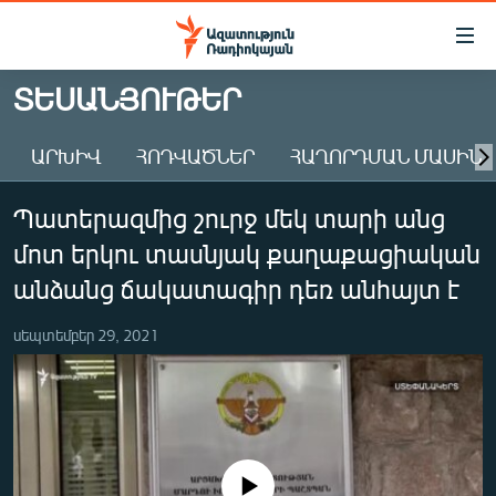
Մատչելիության
հղումներ
Անցնել
ՏԵՍԱՆՅՈՒԹԵՐ
հիմնական
ԱԶԱՏՈՒԹՅՈՒՆ TV
բովանդակությանը
ԱՐԽԻՎ
ՀՈԴՎԱԾՆԵՐ
ՀԱՂՈՐԴՄԱՆ ՄԱՍԻՆ
ՀԱՅԱՍՏԱՆ
Անցնել
հիմնական
ՔԱՂԱՔԱԿԱՆ
Պատերազմից շուրջ մեկ տարի անց
մենյուին
ԸՆՏՐՈՒԹՅՈՒՆՆԵՐ 2026
Որոնում
մոտ երկու տասնյակ քաղաքացիական
ԻՐԱՎՈՒՆՔ
անձանց ճակատագիր դեռ անհայտ է
ՀԱՍԱՐԱԿՈՒԹՅՈՒՆ
սեպտեմբեր 29, 2021
ՏՆՏԵՍՈՒԹՅՈՒՆ
ՂԱՐԱԲԱՂ
ՊԱՏԵՐԱԶՄԻ 6 ՇԱԲԱԹՆԵՐԸ
ՏԱՐԱԾԱՇՐՋԱՆ
No media source currently available