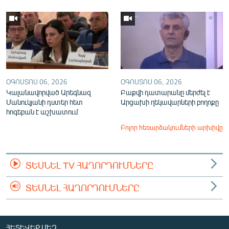
ՕԳՈՍՏՈՍ 06, 2026
ՕԳՈՍՏՈՍ 06, 2026
Կալանավորված Արեգնազ
Բաքվի դատարանը մերժել է
Մանուկյանի դստեր հետ
Արցախի ղեկավարների բողոքը
հոգեբան է աշխատում
Բոլոր հեռարձակումների արխիվը
ՏԵՍՆԵԼ TV ՀԱՂՈՐԴՈՒՄՆԵՐԸ
ՏԵՍՆԵԼ ՀԱՂՈՐԴՈՒՄՆԵՐԸ
ՀԵՏԵՎԵՔ ՄԵԶ