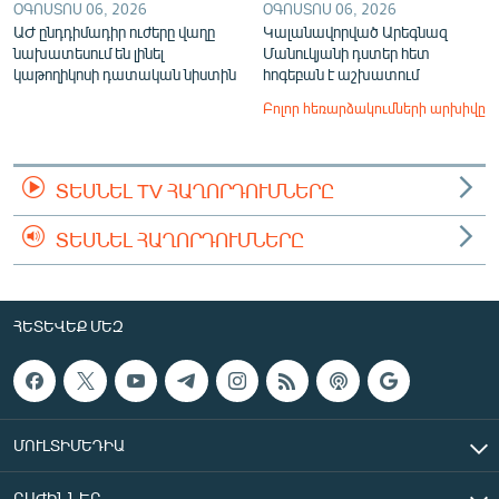
ՕԳՈՍՏՈՍ 06, 2026
ՕԳՈՍՏՈՍ 06, 2026
ԱԺ ընդդիմադիր ուժերը վաղը
Կալանավորված Արեգնազ
նախատեսում են լինել
Մանուկյանի դստեր հետ
կաթողիկոսի դատական նիստին
հոգեբան է աշխատում
Բոլոր հեռարձակումների արխիվը
ՏԵՍՆԵԼ TV ՀԱՂՈՐԴՈՒՄՆԵՐԸ
ՏԵՍՆԵԼ ՀԱՂՈՐԴՈՒՄՆԵՐԸ
ՀԵՏԵՎԵՔ ՄԵԶ
ՄՈՒԼՏԻՄԵԴԻԱ
ԲԱԺԻՆՆԵՐ