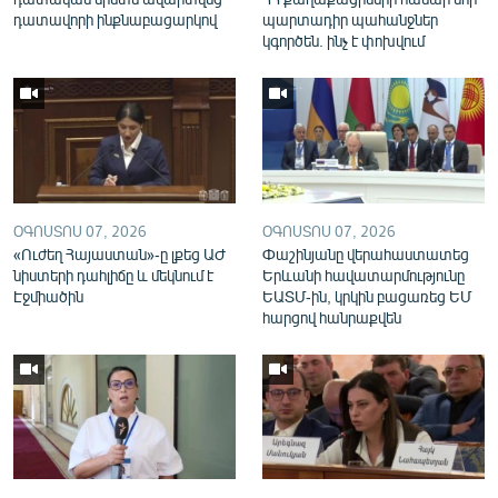
English
դատավորի ինքնաբացարկով
պարտադիր պահանջներ
կգործեն. ինչ է փոխվում
Русский
ՀԵՏԵՎԵՔ ՄԵԶ
ՕԳՈՍՏՈՍ 07, 2026
ՕԳՈՍՏՈՍ 07, 2026
«Ուժեղ Հայաստան»-ը լքեց ԱԺ
Փաշինյանը վերահաստատեց
«Ազատության» բոլոր կայքերը
նիստերի դահլիճը և մեկնում է
Երևանի հավատարմությունը
Էջմիածին
ԵԱՏՄ-ին, կրկին բացառեց ԵՄ
հարցով հանրաքվեն