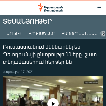
Մատչելիության
հղումներ
Անցնել
ՏԵՍԱՆՅՈՒԹԵՐ
հիմնական
ԱԶԱՏՈՒԹՅՈՒՆ TV
բովանդակությանը
ԱՐԽԻՎ
ՀՈԴՎԱԾՆԵՐ
ՀԱՂՈՐԴՄԱՆ ՄԱՍԻՆ
ՀԱՅԱՍՏԱՆ
Անցնել
հիմնական
ՔԱՂԱՔԱԿԱՆ
Ռուսաստանում մեկնարկել են
մենյուին
ԸՆՏՐՈՒԹՅՈՒՆՆԵՐ 2026
Որոնում
Պետդումայի ընտրությունները. շատ
ԻՐԱՎՈՒՆՔ
տեղամասերում հերթեր են
ՀԱՍԱՐԱԿՈՒԹՅՈՒՆ
սեպտեմբեր 17, 2021
ՏՆՏԵՍՈՒԹՅՈՒՆ
ՂԱՐԱԲԱՂ
ՊԱՏԵՐԱԶՄԻ 6 ՇԱԲԱԹՆԵՐԸ
ՏԱՐԱԾԱՇՐՋԱՆ
No media source currently available