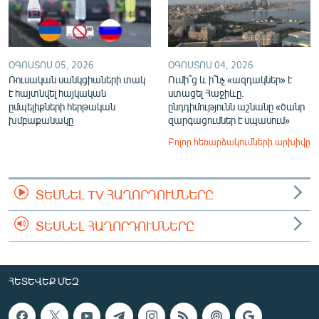
ՕԳՈՍՏՈՍ 05, 2026
ՕԳՈՍՏՈՍ 04, 2026
Ռուսական սանկցիաների տակ
Ումի՞ց և ի՞նչ «ազդակներ» է
է հայտնվել հայկական
ստացել Հաջիևը.
ըմպելիքների հերթական
ընդդիմությունն աշնանը «ծանր
խմբաքանակը
զարգացումներ է սպասում»
Բոլոր հեռարձակումների արխիվը
ՏԵՍՆԵԼ TV ՀԱՂՈՐԴՈՒՄՆԵՐԸ
ՏԵՍՆԵԼ ՀԱՂՈՐԴՈՒՄՆԵՐԸ
ՀԵՏԵՎԵՔ ՄԵԶ