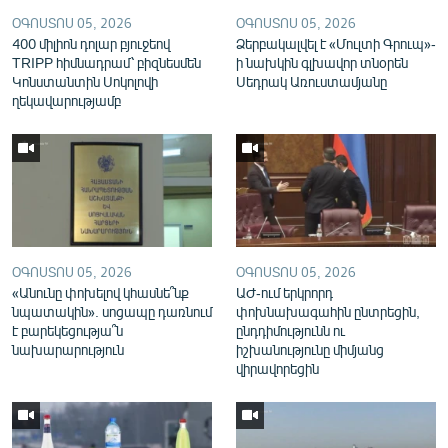
English
ՕԳՈՍՏՈՍ 05, 2026
ՕԳՈՍՏՈՍ 05, 2026
400 միլիոն դոլար բյուջեով
Ձերբակալվել է «Մուլտի Գրուպ»-
Русский
TRIPP հիմնադրամ՝ բիզնեսմեն
ի նախկին գլխավոր տնօրեն
Կոնստանտին Սոկոլովի
Սեդրակ Առուստամյանը
ղեկավարությամբ
ՀԵՏԵՎԵՔ ՄԵԶ
«Ազատության» բոլոր կայքերը
ՕԳՈՍՏՈՍ 05, 2026
ՕԳՈՍՏՈՍ 05, 2026
«Անունը փոխելով կհասնե՞նք
ԱԺ-ում երկրորդ
նպատակին». սոցապը դառնում
փոխնախագահին ընտրեցին,
է բարեկեցությա՞ն
ընդդիմությունն ու
նախարարություն
իշխանությունը միմյանց
վիրավորեցին