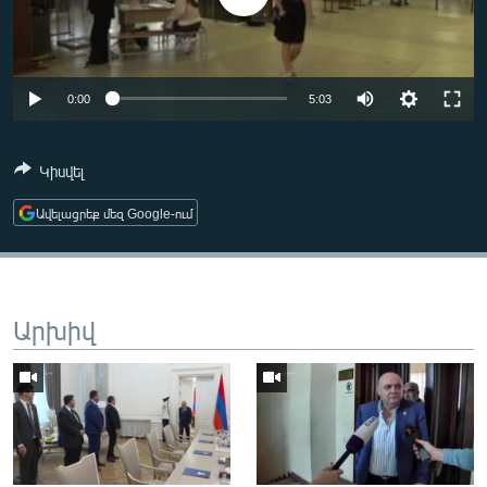
ՄԻՋԱԶԳԱՅԻՆ
ՄՇԱԿՈՒՅԹ
ՍՊՈՐՏ
0:00
5:03
ՄԵԿՆԱԲԱՆՈՒԹՅՈՒՆ
Կիսվել
ՏՏ ԵՒ ԻՆՏԵՐՆԵՏ
ԿՈՐՈՆԱՎԻՐՈՒՍ
Ավելացրեք մեզ Google-ում
ԱՐԽԻՎ
ՏԵՍԱՆՅՈՒԹԵՐ
Արխիվ
ԲԱՆԱՎԵՃ
ՁԳՏԵԼՈՎ ԼԱՎԱԳՈՒՅՆԻՆ
ՓՈԴՔԱՍԹ
Հայերեն