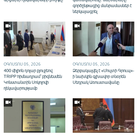
English
գործընթացից մանրամասներ է
ներկայացրել
Русский
ՀԵՏԵՎԵՔ ՄԵԶ
ՕԳՈՍՏՈՍ 05, 2026
ՕԳՈՍՏՈՍ 05, 2026
400 միլիոն դոլար բյուջեով
Ձերբակալվել է «Մուլտի Գրուպ»-
«Ազատության» բոլոր կայքերը
TRIPP հիմնադրամ՝ բիզնեսմեն
ի նախկին գլխավոր տնօրեն
Կոնստանտին Սոկոլովի
Սեդրակ Առուստամյանը
ղեկավարությամբ