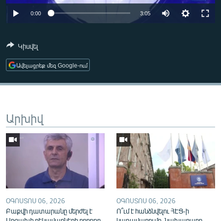
ՄԻՋԱԶԳԱՅԻՆ
0:00
3:05
ՄՇԱԿՈՒՅԹ
ՍՊՈՐՏ
Կիսվել
ՄԵԿՆԱԲԱՆՈՒԹՅՈՒՆ
Ավելացրեք մեզ Google-ում
ՏՏ ԵՒ ԻՆՏԵՐՆԵՏ
ԿՈՐՈՆԱՎԻՐՈՒՍ
ԱՐԽԻՎ
Արխիվ
ՏԵՍԱՆՅՈՒԹԵՐ
ԲԱՆԱՎԵՃ
ՁԳՏԵԼՈՎ ԼԱՎԱԳՈՒՅՆԻՆ
ՓՈԴՔԱՍԹ
ՕԳՈՍՏՈՍ 06, 2026
ՕԳՈՍՏՈՍ 06, 2026
Բաքվի դատարանը մերժել է
Ո՞ւմ է հանձնվելու ՀԷՑ-ի
Հայերեն
Արցախի ղեկավարների բողոքը
կառավարումը. նախարարը