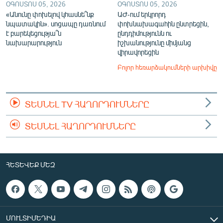
ՕԳՈՍՏՈՍ 05, 2026
ՕԳՈՍՏՈՍ 05, 2026
«Անունը փոխելով կհասնե՞նք
ԱԺ-ում երկրորդ
նպատակին». սոցապը դառնում
փոխնախագահին ընտրեցին,
է բարեկեցությա՞ն
ընդդիմությունն ու
նախարարություն
իշխանությունը միմյանց
վիրավորեցին
Բոլոր հեռարձակումների արխիվը
ՏԵՍՆԵԼ TV ՀԱՂՈՐԴՈՒՄՆԵՐԸ
ՏԵՍՆԵԼ ՀԱՂՈՐԴՈՒՄՆԵՐԸ
ՀԵՏԵՎԵՔ ՄԵԶ
ՄՈՒԼՏԻՄԵԴԻԱ