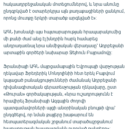
հակաադրբեջանական մոտեցումներով, և նրա անունը
ընդգրկված է օտարերկրյա այն քաղաքացիների ցանկում,
որոնց մուտքը երկրի տարածք արգելված է»։
ԱԳՆ խոսնակի այս հայտարարության հրապարակումից
մի քանի ժամ անց էլ խնդրին հարկ համարեց
անդրադառնալ նրա անմիջական վերադասը՝ Ադրբեջանի
արտաքին գործերի նախարար Ջեյհուն Բայրամովը։
Ֆրանսիայի ԱԳՆ մայրցամաքային Եվրոպայի վարչության
ղեկավար Ֆրեդերիկ Մոնդոլինիի հետ երեկ Բաքվում
կայացած բանակցությունների ժամանակ Ադրբեջանի
դիվանագիտական գերատեսչության ղեկավարը, ըստ
«Թուրան» գործակալության, «նրա ուշադրությունն է
հրավիրել Ֆրանսիայի Ազգային ժողովի
պատգամավորների այցի անօրինական բնույթի վրա՝
ընդգծելով, որ նման քայլերը խաթարում են
հետպատերազմական շրջանում տարածաշրջանում
խաղաղության հաստատմանն ուղղված ջանքերը»։