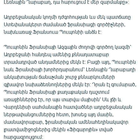
Լեռնային Ղարաբաղ, դա հարուցում է մեր զարմանքը»։
Ադրբեջանական կողմի դժգոհության ևս մեկ պատճառը
Ստեփանակերտ ժամանած ֆրանսիացի գործիչների,
նախևառաջ Ֆրանսուա Պուպոնիի անձն է։
Պուպոնին Ֆրանսիայի Ազգային ժողովի գործող կազմի՝
Ադրբեջանի հանդեպ ամենից քննադատաբար
տրամադրված անդամներից մեկն է։ Բացի այդ, Պուպոնին
նաև Ֆրանսիայի խորհրդարանում՝ Լեռնային Ղարաբաղի
անկախության ճանաչման շուրջ քննարկումների
գլխավոր նախաձեռնողներից մեկն էր։ Դրան էլ գումարած,
Պուպոնին Ֆրանսիայի քաղաքական դաշտում
առաջիններից էր, որ այս տարվա մայիսին՝ Սև լճի և
Վարդենիսի սահմանային հատվածներ ադրբեջանական
ներթափանցումներից հետո, խոսեց այդ մասին,
մասնավորաբար, ֆրանսիական ամենահեղինակավոր
լրատվամիջոցներից մեկին «Ֆիգարոյին» տված
հարցազրույցում։