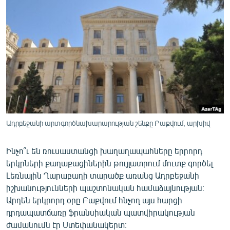
ՄԻՋԱԶԳԱՅԻՆ
ՄՇԱԿՈՒՅԹ
ՍՊՈՐՏ
ՄԵԿՆԱԲԱՆՈՒԹՅՈՒՆ
ՏՏ ԵՒ ԻՆՏԵՐՆԵՏ
ԿՈՐՈՆԱՎԻՐՈՒՍ
ԱՐԽԻՎ
Ադրբեջանի արտգործնախարարության շենքը Բաքվում, արխիվ
ՏԵՍԱՆՅՈՒԹԵՐ
Ինչո՞ւ են ռուսաստանցի խաղաղապահները երրորդ
ԲԱՆԱՎԵՃ
երկրների քաղաքացիներին թույլատրում մուտք գործել
ՁԳՏԵԼՈՎ ԼԱՎԱԳՈՒՅՆԻՆ
Լեռնային Ղարաբաղի տարածք առանց Ադրբեջանի
իշխանությունների պաշտոնական համաձայնության։
ՓՈԴՔԱՍԹ
Արդեն երկրորդ օրը Բաքվում հնչող այս հարցի
դրդապատճառը ֆրանսիական պատվիրակության
Հայերեն
ժամանումն էր Ստեփանակերտ։