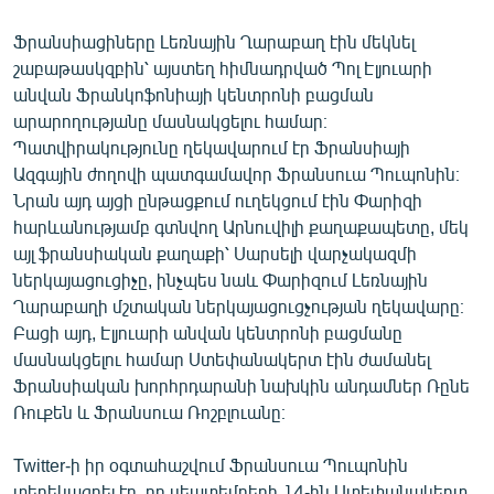
English
Ֆրանսիացիները Լեռնային Ղարաբաղ էին մեկնել
Русский
շաբաթասկզբին՝ այստեղ հիմնադրված Պոլ Էլյուարի
անվան Ֆրանկոֆոնիայի կենտրոնի բացման
ՀԵՏԵՎԵՔ ՄԵԶ
արարողությանը մասնակցելու համար։
Պատվիրակությունը ղեկավարում էր Ֆրանսիայի
Ազգային ժողովի պատգամավոր Ֆրանսուա Պուպոնին։
Նրան այդ այցի ընթացքում ուղեկցում էին Փարիզի
հարևանությամբ գտնվող Արնուվիլի քաղաքապետը, մեկ
այլ ֆրանսիական քաղաքի՝ Սարսելի վարչակազմի
«Ազատության» բոլոր կայքերը
ներկայացուցիչը, ինչպես նաև Փարիզում Լեռնային
Ղարաբաղի մշտական ներկայացուցչության ղեկավարը։
Բացի այդ, Էլյուարի անվան կենտրոնի բացմանը
մասնակցելու համար Ստեփանակերտ էին ժամանել
Ֆրանսիական խորհրդարանի նախկին անդամներ Ռընե
Ռուքեն և Ֆրանսուա Ռոշբլուանը։
Twitter-ի իր օգտահաշվում Ֆրանսուա Պուպոնին
տեղեկացրել էր, որ սեպտեմբերի 14-ին Ստեփանակերտ