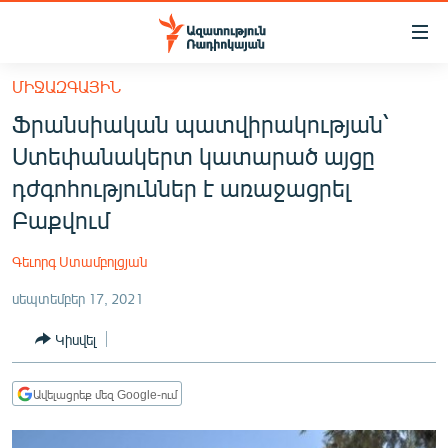
Մատչելիության
հղումներ
Անցնել
ՄԻՋԱԶԳԱՅԻՆ
հիմնական
ԱԶԱՏՈՒԹՅՈՒՆ TV
Ֆրանսիական պատվիրակության՝
բովանդակությանը
ՀԱՅԱՍՏԱՆ
Անցնել
Ստեփանակերտ կատարած այցը
հիմնական
ՔԱՂԱՔԱԿԱՆ
դժգոհություններ է առաջացրել
մենյուին
ԸՆՏՐՈՒԹՅՈՒՆՆԵՐ 2026
Բաքվում
Որոնում
ԻՐԱՎՈՒՆՔ
Գեւորգ Ստամբոլցյան
ՀԱՍԱՐԱԿՈՒԹՅՈՒՆ
սեպտեմբեր 17, 2021
ՏՆՏԵՍՈՒԹՅՈՒՆ
Կիսվել
ՂԱՐԱԲԱՂ
ՊԱՏԵՐԱԶՄԻ 6 ՇԱԲԱԹՆԵՐԸ
Ավելացրեք մեզ Google-ում
ՏԱՐԱԾԱՇՐՋԱՆ