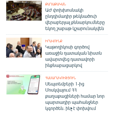
ՔԱՂԱՔԱԿԱՆ
ԱԺ փոխխոսնակի
ընդդիմադիր թեկնածուի
վերաբերյալ քննարկումները
եկող շաբաթ կշարունակվեն
ԻՐԱՎՈՒՆՔ
Կաթողիկոսի գործով
առաջին դատական նիստն
ավարտվեց դատավորի
ինքնաբացարկով
ՀԱՍԱՐԱԿՈՒԹՅՈՒՆ
Սեպտեմբերի 1-ից
Մոսկվայում ՀՀ
քաղաքացիների համար նոր
պարտադիր պահանջներ
կգործեն. ինչ է փոխվում