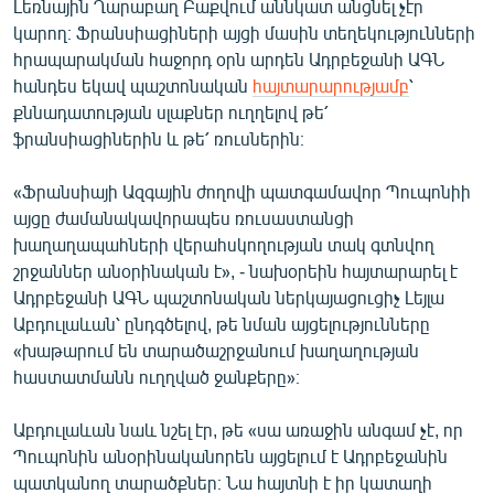
Լեռնային Ղարաբաղ Բաքվում աննկատ անցնել չէր
կարող։ Ֆրանսիացիների այցի մասին տեղեկությունների
հրապարակման հաջորդ օրն արդեն Ադրբեջանի ԱԳՆ
հանդես եկավ պաշտոնական
հայտարարությամբ
՝
քննադատության սլաքներ ուղղելով թե՛
ֆրանսիացիներին և թե՛ ռուսներին։
«Ֆրանսիայի Ազգային ժողովի պատգամավոր Պուպոնիի
այցը ժամանակավորապես ռուսաստանցի
խաղաղապահների վերահսկողության տակ գտնվող
շրջաններ անօրինական է», - նախօրեին հայտարարել է
Ադրբեջանի ԱԳՆ պաշտոնական ներկայացուցիչ Լեյլա
Աբդուլաևան՝ ընդգծելով, թե նման այցելությունները
«խաթարում են տարածաշրջանում խաղաղության
հաստատմանն ուղղված ջանքերը»։
Աբդուլաևան նաև նշել էր, թե «սա առաջին անգամ չէ, որ
Պուպոնին անօրինականորեն այցելում է Ադրբեջանին
պատկանող տարածքներ։ Նա հայտնի է իր կատաղի