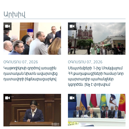
English
Արխիվ
Русский
ՀԵՏԵՎԵՔ ՄԵԶ
ՕԳՈՍՏՈՍ 07, 2026
ՕԳՈՍՏՈՍ 07, 2026
Կաթողիկոսի գործով առաջին
Սեպտեմբերի 1-ից Մոսկվայում
«Ազատության» բոլոր կայքերը
դատական նիստն ավարտվեց
ՀՀ քաղաքացիների համար նոր
դատավորի ինքնաբացարկով
պարտադիր պահանջներ
կգործեն. ինչ է փոխվում