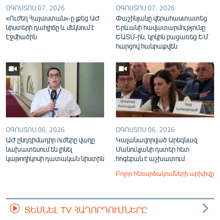
ՕԳՈՍՏՈՍ 07, 2026
ՕԳՈՍՏՈՍ 07, 2026
«Ուժեղ Հայաստան»-ը լքեց ԱԺ
Փաշինյանը վերահաստատեց
նիստերի դահլիճը և մեկնում է
Երևանի հավատարմությունը
Էջմիածին
ԵԱՏՄ-ին, կրկին բացառեց ԵՄ
հարցով հանրաքվեն
ՕԳՈՍՏՈՍ 06, 2026
ՕԳՈՍՏՈՍ 06, 2026
ԱԺ ընդդիմադիր ուժերը վաղը
Կալանավորված Արեգնազ
նախատեսում են լինել
Մանուկյանի դստեր հետ
կաթողիկոսի դատական նիստին
հոգեբան է աշխատում
Բոլոր հեռարձակումների արխիվը
ՏԵՍՆԵԼ TV ՀԱՂՈՐԴՈՒՄՆԵՐԸ