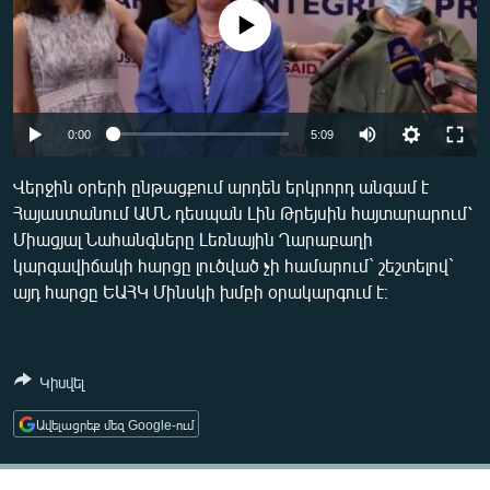
ՄԻՋԱԶԳԱՅԻՆ
No media source currently available
ՄՇԱԿՈՒՅԹ
ՍՊՈՐՏ
ՄԵԿՆԱԲԱՆՈՒԹՅՈՒՆ
0:00
5:09
ՏՏ ԵՒ ԻՆՏԵՐՆԵՏ
Վերջին օրերի ընթացքում արդեն երկրորդ անգամ է
Հայաստանում ԱՄՆ դեսպան Լին Թրեյսին հայտարարում՝
ԿՈՐՈՆԱՎԻՐՈՒՍ
Միացյալ Նահանգները Լեռնային Ղարաբաղի
ԱՐԽԻՎ
կարգավիճակի հարցը լուծված չի համարում` շեշտելով`
այդ հարցը ԵԱՀԿ Մինսկի խմբի օրակարգում է։
ՏԵՍԱՆՅՈՒԹԵՐ
ԲԱՆԱՎԵՃ
ՁԳՏԵԼՈՎ ԼԱՎԱԳՈՒՅՆԻՆ
Կիսվել
ՓՈԴՔԱՍԹ
Ավելացրեք մեզ Google-ում
Հայերեն