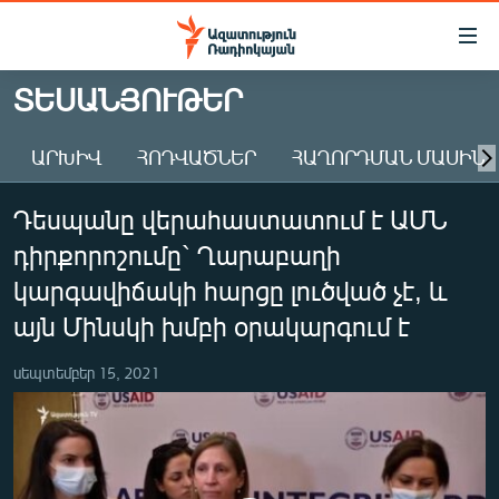
Մատչելիության
հղումներ
Անցնել
ՏԵՍԱՆՅՈՒԹԵՐ
հիմնական
ԱԶԱՏՈՒԹՅՈՒՆ TV
բովանդակությանը
ԱՐԽԻՎ
ՀՈԴՎԱԾՆԵՐ
ՀԱՂՈՐԴՄԱՆ ՄԱՍԻՆ
ՀԱՅԱՍՏԱՆ
Անցնել
հիմնական
ՔԱՂԱՔԱԿԱՆ
Դեսպանը վերահաստատում է ԱՄՆ
մենյուին
ԸՆՏՐՈՒԹՅՈՒՆՆԵՐ 2026
Որոնում
դիրքորոշումը` Ղարաբաղի
ԻՐԱՎՈՒՆՔ
կարգավիճակի հարցը լուծված չէ, և
ՀԱՍԱՐԱԿՈՒԹՅՈՒՆ
այն Մինսկի խմբի օրակարգում է
ՏՆՏԵՍՈՒԹՅՈՒՆ
սեպտեմբեր 15, 2021
ՂԱՐԱԲԱՂ
ՊԱՏԵՐԱԶՄԻ 6 ՇԱԲԱԹՆԵՐԸ
ՏԱՐԱԾԱՇՐՋԱՆ