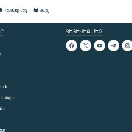
Հետևեք մեզ
Տպել
Ր
ՀԵՏԵՎԵՔ ՄԵԶ
ն
ն
յուն
 խնդիր
ան
նետ