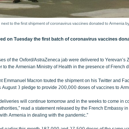
 next to the first shipment of coronavirus vaccines donated to Armenia
ed on Tuesday the first batch of coronavirus vaccines donat
s of the Oxford/AstraZeneca jab were delivered to Yerevan’s Zv
 to the Armenian Ministry of Health in the presence of French d
nt Emmanuel Macron touted the shipment on his Twitter and Fa
s August 3 pledge to provide 200,000 doses of vaccines to Arm
 deliveries will continue tomorrow and in the weeks to come in c
thorities,” read a statement released by the French Embassy in
with Armenia in dealing with the pandemic.”
d earlier this month 187,000 and 27,500 doses of the same va