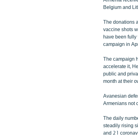
Belgium and Lit
The donations a
vaccine shots w
have been fully
campaign in Apri
The campaign ha
accelerate it, H
public and priva
month at their 
Avanesian defen
Armenians not co
The daily numbe
steadily rising
and 21 coronavi