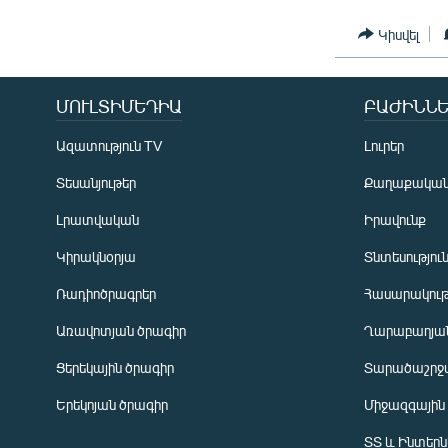
Կիսվել
ՄՈՒԼՏԻՄԵԴԻԱ
ԲԱԺԻՆՆԵ
Ազատություն TV
Լուրեր
Տեսանյութեր
Քաղաքակա
Լրատվական
Իրավունք
Կիրակնօրյա
Տնտեսությու
Ռադիոծրագրեր
Հասարակութ
Առավոտյան ծրագիր
Ղարաբաղյան
Ցերեկային ծրագիր
Տարածաշրջ
Հայերեն
Երեկոյան ծրագիր
Միջազգային
English
ՏՏ և Ինտեր