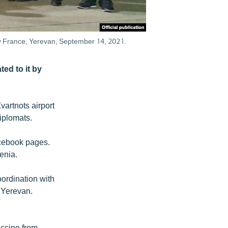
 by France, Yerevan, September 14, 2021.
ed to it by
artnots airport
iplomats.
cebook pages.
enia.
oordination with
 Yerevan.
ccine from