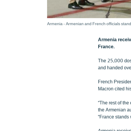
Armenia - Armenian and French officials stand
Armenia receiv
France.
The 25,000 dose
and handed over
French Preside
Macron cited hi
“The rest of the
the Armenian au
“France stands 
Armenia receive