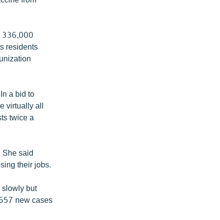
ut 336,000
s residents
unization
n a bid to
 virtually all
ts twice a
. She said
sing their jobs.
 slowly but
g 657 new cases