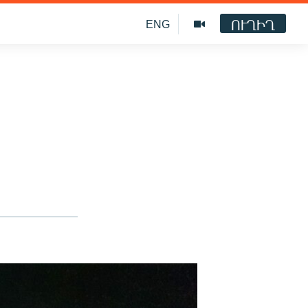
ՈՒՂԻՂ
ENG