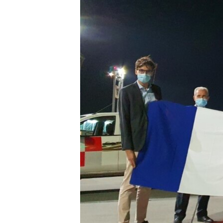
ՄԻՋԱԶԳԱՅԻՆ
ՄՇԱԿՈՒՅԹ
ՍՊՈՐՏ
ՄԵԿՆԱԲԱՆՈՒԹՅՈՒՆ
ՏՏ ԵՒ ԻՆՏԵՐՆԵՏ
ԿՈՐՈՆԱՎԻՐՈՒՍ
ԱՐԽԻՎ
ՏԵՍԱՆՅՈՒԹԵՐ
ԲԱՆԱՎԵՃ
ՁԳՏԵԼՈՎ ԼԱՎԱԳՈՒՅՆԻՆ
ՓՈԴՔԱՍԹ