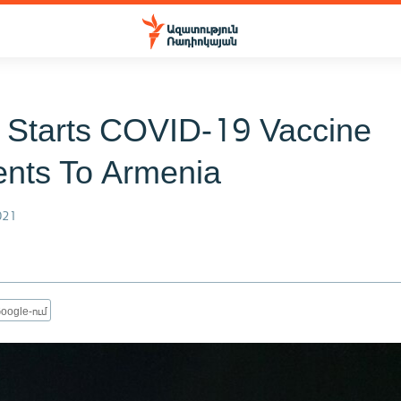
 Starts COVID-19 Vaccine
nts To Armenia
021
oogle-ում