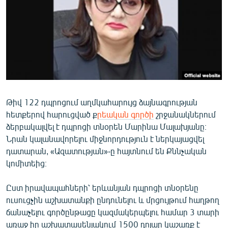
ՄԻՋԱԶԳԱՅԻՆ
ՄՇԱԿՈՒՅԹ
ՍՊՈՐՏ
ՄԵԿՆԱԲԱՆՈՒԹՅՈՒՆ
ՏՏ ԵՒ ԻՆՏԵՐՆԵՏ
ԿՈՐՈՆԱՎԻՐՈՒՍ
Թիվ 122 դպրոցում աղմկահարույց ձայնագրության
հետքերով հարուցված ք
րեական գործի
շրջանակներում
ԱՐԽԻՎ
ձերբակալվել է դպրոցի տնօրեն Մարինա Մալախյանը։
ՏԵՍԱՆՅՈՒԹԵՐ
Նրան կալանավորելու միջնորդություն է ներկայացվել
դատարան, «Ազատության»-ը հայտնում են Քննչական
ԲԱՆԱՎԵՃ
կոմիտեից։
ՁԳՏԵԼՈՎ ԼԱՎԱԳՈՒՅՆԻՆ
Ըստ իրավապահների՝ երևանյան դպրոցի տնօրենը
ՓՈԴՔԱՍԹ
ուսուցչին աշխատանքի ընդունելու և մրցույթում հաղթող
ճանաչելու գործընթացը կազմակերպելու համար 3 տարի
Հայերեն
առաջ իր աշխատասենյակում 1500 դոլար կաշառք է