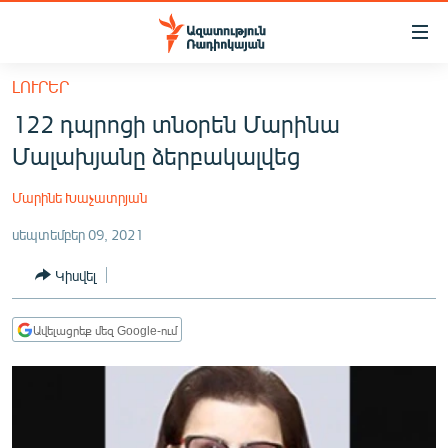
Մատչելիության
հղումներ
Անցնել
ԼՈՒՐԵՐ
հիմնական
ԱԶԱՏՈՒԹՅՈՒՆ TV
122 դպրոցի տնօրեն Մարինա
բովանդակությանը
ՀԱՅԱՍՏԱՆ
Անցնել
Մալախյանը ձերբակալվեց
հիմնական
ՔԱՂԱՔԱԿԱՆ
մենյուին
Մարինե Խաչատրյան
ԸՆՏՐՈՒԹՅՈՒՆՆԵՐ 2026
Որոնում
սեպտեմբեր 09, 2021
ԻՐԱՎՈՒՆՔ
Կիսվել
ՀԱՍԱՐԱԿՈՒԹՅՈՒՆ
ՏՆՏԵՍՈՒԹՅՈՒՆ
Ավելացրեք մեզ Google-ում
ՂԱՐԱԲԱՂ
ՊԱՏԵՐԱԶՄԻ 6 ՇԱԲԱԹՆԵՐԸ
ՏԱՐԱԾԱՇՐՋԱՆ