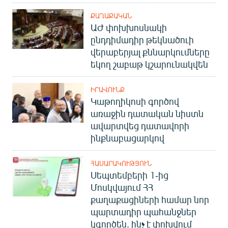
ՔԱՂԱՔԱԿԱՆ
ԱԺ փոխխոսնակի
ընդդիմադիր թեկնածուի
վերաբերյալ քննարկումները
եկող շաբաթ կշարունակվեն
ԻՐԱՎՈՒՆՔ
Կաթողիկոսի գործով
առաջին դատական նիստն
ավարտվեց դատավորի
ինքնաբացարկով
ՀԱՍԱՐԱԿՈՒԹՅՈՒՆ
Սեպտեմբերի 1-ից
Մոսկվայում ՀՀ
քաղաքացիների համար նոր
պարտադիր պահանջներ
կգործեն. ինչ է փոխվում