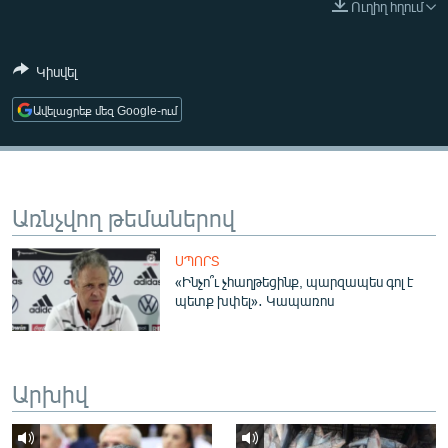
Ուղիղ հղում
ՄԻՋԱԶԳԱՅԻՆ
ՄՇԱԿՈՒՅԹ
Կիսվել
ՍՊՈՐՏ
Ավելացրեք մեզ Google-ում
ՄԵԿՆԱԲԱՆՈՒԹՅՈՒՆ
ՏՏ ԵՒ ԻՆՏԵՐՆԵՏ
ԿՈՐՈՆԱՎԻՐՈՒՍ
Առնչվող թեմաներով
ԱՐԽԻՎ
ՍՊՈՐՏ
ՏԵՍԱՆՅՈՒԹԵՐ
«Ինչո՞ւ չհաղթեցինք, պարզապես գոլ է
պետք խփել»․ Կապառոս
ԲԱՆԱՎԵՃ
ՁԳՏԵԼՈՎ ԼԱՎԱԳՈՒՅՆԻՆ
ՓՈԴՔԱՍԹ
Արխիվ
Հայերեն