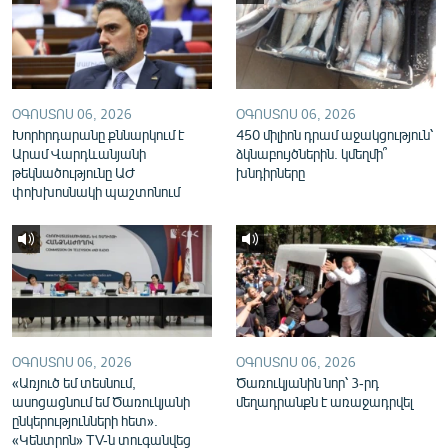
English
Русский
ՀԵՏԵՎԵՔ ՄԵԶ
ՕԳՈՍՏՈՍ 06, 2026
ՕԳՈՍՏՈՍ 06, 2026
Խորհրդարանը քննարկում է
450 միլիոն դրամ աջակցություն՝
Արամ Վարդևանյանի
ձկնաբույծներին. կմեղմի՞
թեկնածությունը ԱԺ
խնդիրները
փոխխոսնակի պաշտոնում
«Ազատության» բոլոր կայքերը
ՕԳՈՍՏՈՍ 06, 2026
ՕԳՈՍՏՈՍ 06, 2026
«Առյուծ եմ տեսնում,
Ծառուկյանին նոր՝ 3-րդ
ասոցացնում եմ Ծառուկյանի
մեղադրանքն է առաջադրվել
ընկերությունների հետ».
«Կենտրոն» TV-ն տուգանվեց