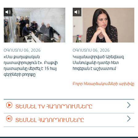
ՕԳՈՍՏՈՍ 06, 2026
ՕԳՈՍՏՈՍ 06, 2026
«Սա քաղաքական
Կալանավորված Արեգնազ
դատավորություն է». Բաքվի
Մանուկյանի դստեր հետ
դատարանը մերժել է 15 հայ
հոգեբան է աշխատում
գերիների բողոքը
Բոլոր հեռարձակումների արխիվը
ՏԵՍՆԵԼ TV ՀԱՂՈՐԴՈՒՄՆԵՐԸ
ՏԵՍՆԵԼ ՀԱՂՈՐԴՈՒՄՆԵՐԸ