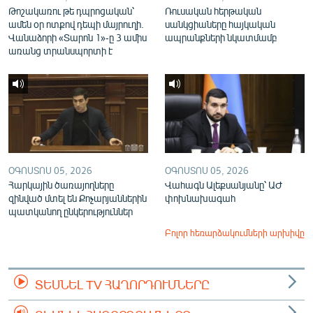
Թոշակառու թե դպրոցական՝
Ռուսական հերթական
ամեն օր ոտքով դեպի մայրուղի.
սանկցիաները հայկական
Վանաձորի «Տարոն 1»-ը 3 ամիս
ապրանքների նկատմամբ
առանց տրանսպորտի է
ՕԳՈՍՏՈՍ 05, 2026
ՕԳՈՍՏՈՍ 05, 2026
Հարկային ծառայողները
Վահագն Ալեքսանյանը՝ ԱԺ
զինված մտել են Քոչարյաններին
փոխնախագահ
պատկանող ընկերություններ
Բոլոր հեռարձակումների արխիվը
ՏԵՍՆԵԼ TV ՀԱՂՈՐԴՈՒՄՆԵՐԸ