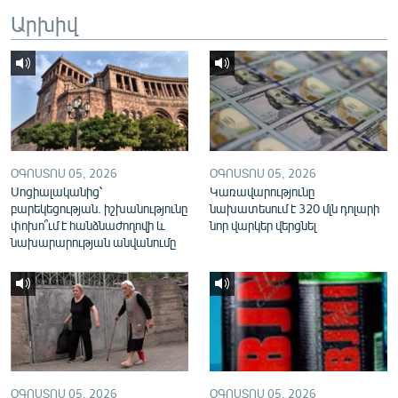
English
Արխիվ
Русский
ՀԵՏԵՎԵՔ ՄԵԶ
ՕԳՈՍՏՈՍ 05, 2026
ՕԳՈՍՏՈՍ 05, 2026
Սոցիալականից՝
Կառավարությունը
բարեկեցության. իշխանությունը
նախատեսում է 320 մլն դոլարի
«Ազատության» բոլոր կայքերը
փոխո՞ւմ է հանձնաժողովի և
նոր վարկեր վերցնել
նախարարության անվանումը
ՕԳՈՍՏՈՍ 05, 2026
ՕԳՈՍՏՈՍ 05, 2026