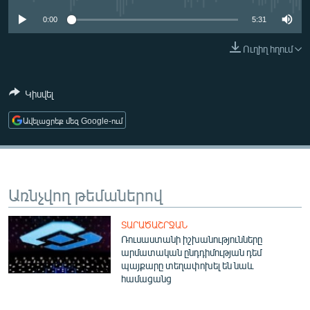
ՄԻՋԱԶԳԱՅԻՆ
0:00
5:31
ՄՇԱԿՈՒՅԹ
Ուղիղ հղում
ՍՊՈՐՏ
ՄԵԿՆԱԲԱՆՈՒԹՅՈՒՆ
Կիսվել
ՏՏ ԵՒ ԻՆՏԵՐՆԵՏ
Ավելացրեք մեզ Google-ում
ԿՈՐՈՆԱՎԻՐՈՒՍ
ԱՐԽԻՎ
ՏԵՍԱՆՅՈՒԹԵՐ
Առնչվող թեմաներով
ԲԱՆԱՎԵՃ
ՏԱՐԱԾԱՇՐՋԱՆ
ՁԳՏԵԼՈՎ ԼԱՎԱԳՈՒՅՆԻՆ
Ռուսաստանի իշխանությունները
արմատական ընդդիմության դեմ
ՓՈԴՔԱՍԹ
պայքարը տեղափոխել են նաև
համացանց
Հայերեն