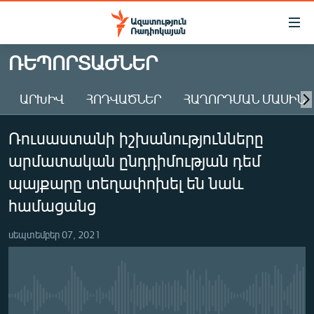
Մատչելիության
հղումներ
Անցնել
ՌԵՊՈՐՏԱԺՆԵՐ
հիմնական
ԱԶԱՏՈՒԹՅՈՒՆ TV
բովանդակությանը
ԱՐԽԻՎ
ՀՈԴՎԱԾՆԵՐ
ՀԱՂՈՐԴՄԱՆ ՄԱՍԻՆ
ՀԱՅԱՍՏԱՆ
Անցնել
հիմնական
ՔԱՂԱՔԱԿԱՆ
Ռուսաստանի իշխանությունները
մենյուին
ԸՆՏՐՈՒԹՅՈՒՆՆԵՐ 2026
Որոնում
արմատական ընդդիմության դեմ
ԻՐԱՎՈՒՆՔ
պայքարը տեղափոխել են նաև
ՀԱՍԱՐԱԿՈՒԹՅՈՒՆ
համացանց
ՏՆՏԵՍՈՒԹՅՈՒՆ
սեպտեմբեր 07, 2021
ՂԱՐԱԲԱՂ
ՊԱՏԵՐԱԶՄԻ 6 ՇԱԲԱԹՆԵՐԸ
ՏԱՐԱԾԱՇՐՋԱՆ
No media source currently available