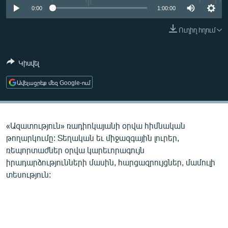
ՄԻՋԱԶԳԱՅԻՆ
0:00
1:00:00
ՄՇԱԿՈՒՅԹ
Ուղիղ հղում
ՍՊՈՐՏ
Կիսվել
ՄԵԿՆԱԲԱՆՈՒԹՅՈՒՆ
ՏՏ ԵՒ ԻՆՏԵՐՆԵՏ
Ավելացրեք մեզ Google-ում
ԿՈՐՈՆԱՎԻՐՈՒՍ
ԱՐԽԻՎ
«Ազատություն» ռադիոկայանի օրվա հիմնական
ՏԵՍԱՆՅՈՒԹԵՐ
թողարկումը: Տեղական եւ միջազգային լուրեր,
ռեպորտաժներ օրվա կարեւորագույն
ԲԱՆԱՎԵՃ
իրադարձությունների մասին, հարցազրույցներ, մամուլի
ՁԳՏԵԼՈՎ ԼԱՎԱԳՈՒՅՆԻՆ
տեսություն:
ՓՈԴՔԱՍԹ
Հայերեն