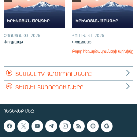
ՕԳՈՍՏՈՍ 03, 2026
ՀՈՒԼԻՍ 31, 2026
Փոդքասթ
Փոդքասթ
Բոլոր հեռարձակումների արխիվը
ՏԵՍՆԵԼ TV ՀԱՂՈՐԴՈՒՄՆԵՐԸ
ՏԵՍՆԵԼ ՀԱՂՈՐԴՈՒՄՆԵՐԸ
ՀԵՏԵՎԵՔ ՄԵԶ