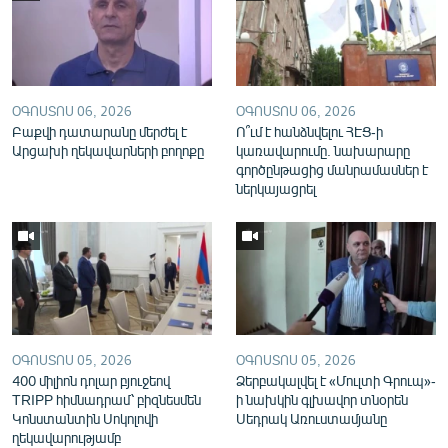
English
Русский
ՀԵՏԵՎԵՔ ՄԵԶ
ՕԳՈՍՏՈՍ 06, 2026
ՕԳՈՍՏՈՍ 06, 2026
Բաքվի դատարանը մերժել է
Ո՞ւմ է հանձնվելու ՀԷՑ-ի
Արցախի ղեկավարների բողոքը
կառավարումը. նախարարը
գործընթացից մանրամասներ է
ներկայացրել
«Ազատության» բոլոր կայքերը
ՕԳՈՍՏՈՍ 05, 2026
ՕԳՈՍՏՈՍ 05, 2026
400 միլիոն դոլար բյուջեով
Ձերբակալվել է «Մուլտի Գրուպ»-
TRIPP հիմնադրամ՝ բիզնեսմեն
ի նախկին գլխավոր տնօրեն
Կոնստանտին Սոկոլովի
Սեդրակ Առուստամյանը
ղեկավարությամբ