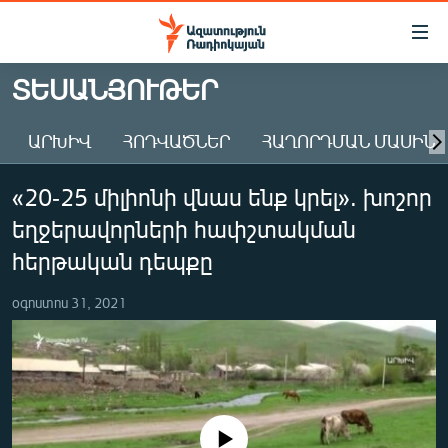
Մատչելիության
հղումներ
Անցնել
ՏԵՍԱՆՅՈՒԹԵՐ
հիմնական
ԱԶԱՏՈՒԹՅՈՒՆ TV
բովանդակությանը
ԱՐԽԻՎ
ՀՈԴՎԱԾՆԵՐ
ՀԱՂՈՐԴՄԱՆ ՄԱՍԻՆ
ՀԱՅԱՍՏԱՆ
Անցնել
հիմնական
ՔԱՂԱՔԱԿԱՆ
«20-25 միլիոնի վնաս ենք կրել». խոշոր
մենյուին
ԸՆՏՐՈՒԹՅՈՒՆՆԵՐ 2026
Որոնում
եղջերավորների հափշտակման
ԻՐԱՎՈՒՆՔ
հերթական դեպքը
ՀԱՍԱՐԱԿՈՒԹՅՈՒՆ
օգոստոս 31, 2021
ՏՆՏԵՍՈՒԹՅՈՒՆ
ՂԱՐԱԲԱՂ
ՊԱՏԵՐԱԶՄԻ 6 ՇԱԲԱԹՆԵՐԸ
ՏԱՐԱԾԱՇՐՋԱՆ
No media source currently available