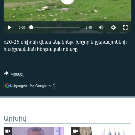
ՄԻՋԱԶԳԱՅԻՆ
ՄՇԱԿՈՒՅԹ
ՍՊՈՐՏ
0:00
2:48
ՄԵԿՆԱԲԱՆՈՒԹՅՈՒՆ
«20-25 միլիոնի վնաս ենք կրել». խոշոր եղջերավորների
ՏՏ ԵՒ ԻՆՏԵՐՆԵՏ
հափշտակման հերթական դեպքը
ԿՈՐՈՆԱՎԻՐՈՒՍ
ԱՐԽԻՎ
Կիսվել
ՏԵՍԱՆՅՈՒԹԵՐ
Ավելացրեք մեզ Google-ում
ԲԱՆԱՎԵՃ
ՁԳՏԵԼՈՎ ԼԱՎԱԳՈՒՅՆԻՆ
ՓՈԴՔԱՍԹ
Արխիվ
Հայերեն