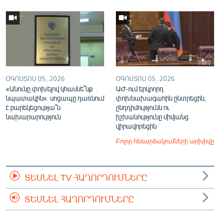
ՕԳՈՍՏՈՍ 05, 2026
ՕԳՈՍՏՈՍ 05, 2026
«Անունը փոխելով կհասնե՞նք
ԱԺ-ում երկրորդ
նպատակին». սոցապը դառնում
փոխնախագահին ընտրեցին,
է բարեկեցությա՞ն
ընդդիմությունն ու
նախարարություն
իշխանությունը միմյանց
վիրավորեցին
Բոլոր հեռարձակումների արխիվը
ՏԵՍՆԵԼ TV ՀԱՂՈՐԴՈՒՄՆԵՐԸ
ՏԵՍՆԵԼ ՀԱՂՈՐԴՈՒՄՆԵՐԸ