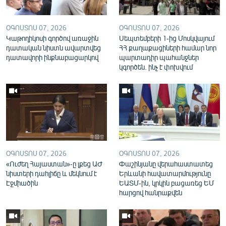
English
Русский
ՕԳՈՍՏՈՍ 07, 2026
ՕԳՈՍՏՈՍ 07, 2026
Կաթողիկոսի գործով առաջին
Սեպտեմբերի 1-ից Մոսկվայում
դատական նիստն ավարտվեց
ՀՀ քաղաքացիների համար նոր
ՀԵՏԵՎԵՔ ՄԵԶ
դատավորի ինքնաբացարկով
պարտադիր պահանջներ
կգործեն. ինչ է փոխվում
«Ազատության» բոլոր կայքերը
ՕԳՈՍՏՈՍ 07, 2026
ՕԳՈՍՏՈՍ 07, 2026
«Ուժեղ Հայաստան»-ը լքեց ԱԺ
Փաշինյանը վերահաստատեց
նիստերի դահլիճը և մեկնում է
Երևանի հավատարմությունը
Էջմիածին
ԵԱՏՄ-ին, կրկին բացառեց ԵՄ
հարցով հանրաքվեն