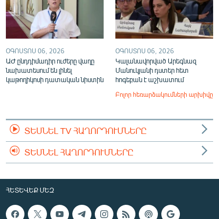
ՕԳՈՍՏՈՍ 06, 2026
ՕԳՈՍՏՈՍ 06, 2026
ԱԺ ընդդիմադիր ուժերը վաղը
Կալանավորված Արեգնազ
նախատեսում են լինել
Մանուկյանի դստեր հետ
կաթողիկոսի դատական նիստին
հոգեբան է աշխատում
Բոլոր հեռարձակումների արխիվը
ՏԵՍՆԵԼ TV ՀԱՂՈՐԴՈՒՄՆԵՐԸ
ՏԵՍՆԵԼ ՀԱՂՈՐԴՈՒՄՆԵՐԸ
ՀԵՏԵՎԵՔ ՄԵԶ