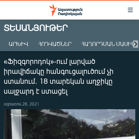
Մատչելիության
հղումներ
Անցնել
ՏԵՍԱՆՅՈՒԹԵՐ
հիմնական
ԱԶԱՏՈՒԹՅՈՒՆ TV
բովանդակությանը
ԱՐԽԻՎ
ՀՈԴՎԱԾՆԵՐ
ՀԱՂՈՐԴՄԱՆ ՄԱՍԻՆ
ՀԱՅԱՍՏԱՆ
Անցնել
հիմնական
ՔԱՂԱՔԱԿԱՆ
«Ֆիզգորոդոկ»-ում լարված
մենյուին
ԸՆՏՐՈՒԹՅՈՒՆՆԵՐ 2026
Որոնում
իրավիճակը հանգուցալուծում չի
ԻՐԱՎՈՒՆՔ
ստանում. 18 տարեկան աղջիկը
ՀԱՍԱՐԱԿՈՒԹՅՈՒՆ
սալջարդ է ստացել
ՏՆՏԵՍՈՒԹՅՈՒՆ
օգոստոս 28, 2021
ՂԱՐԱԲԱՂ
ՊԱՏԵՐԱԶՄԻ 6 ՇԱԲԱԹՆԵՐԸ
ՏԱՐԱԾԱՇՐՋԱՆ