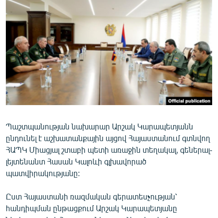
ՄԻՋԱԶԳԱՅԻՆ
ՄՇԱԿՈՒՅԹ
ՍՊՈՐՏ
ՄԵԿՆԱԲԱՆՈՒԹՅՈՒՆ
ՏՏ ԵՒ ԻՆՏԵՐՆԵՏ
ԿՈՐՈՆԱՎԻՐՈՒՍ
ԱՐԽԻՎ
Պաշտպանության նախարար Արշակ Կարապետյանն
ՏԵՍԱՆՅՈՒԹԵՐ
ընդունել է աշխատանքային այցով Հայաստանում գտնվող
ԲԱՆԱՎԵՃ
ՀԱՊԿ Միացյալ շտաբի պետի առաջին տեղակալ, գեներալ-
լեյտենանտ Հասան Կալոևի գլխավորած
ՁԳՏԵԼՈՎ ԼԱՎԱԳՈՒՅՆԻՆ
պատվիրակությանը:
ՓՈԴՔԱՍԹ
Ըստ Հայաստանի ռազմական գերատեսչության՝
հանդիպման ընթացքում Արշակ Կարապետյանը
Հայերեն