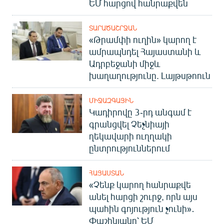
ԵՄ հարցով հանրաքվեն
ՏԱՐԱԾԱՇՐՋԱՆ
«Թրամփի ուղին» կարող է
ամրապնդել Հայաստանի և
Ադրբեջանի միջև
խաղաղությունը. Լայթսթոուն
ՄԻՋԱԶԳԱՅԻՆ
Կադիրովը 3-րդ անգամ է
գրանցվել Չեչնիայի
ղեկավարի ուղղակի
ընտրություններում
ՀԱՅԱՍՏԱՆ
«Չենք կարող հանրաքվե
անել հարցի շուրջ, որն այս
պահին գոյություն չունի»․
Փաշինյանը՝ ԵՄ