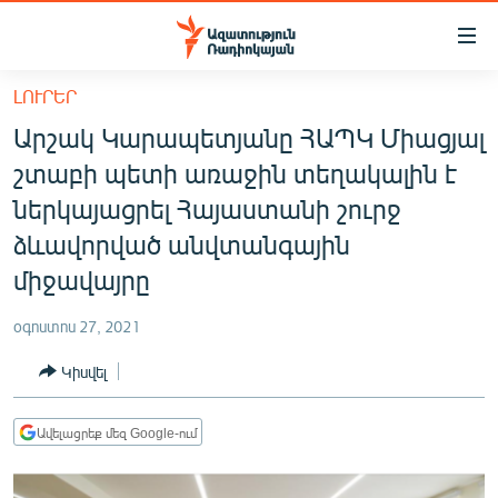
Մատչելիության
հղումներ
Անցնել
ԼՈՒՐԵՐ
հիմնական
ԱԶԱՏՈՒԹՅՈՒՆ TV
Արշակ Կարապետյանը ՀԱՊԿ Միացյալ
բովանդակությանը
ՀԱՅԱՍՏԱՆ
Անցնել
շտաբի պետի առաջին տեղակալին է
հիմնական
ՔԱՂԱՔԱԿԱՆ
ներկայացրել Հայաստանի շուրջ
մենյուին
ԸՆՏՐՈՒԹՅՈՒՆՆԵՐ 2026
ձևավորված անվտանգային
Որոնում
միջավայրը
ԻՐԱՎՈՒՆՔ
ՀԱՍԱՐԱԿՈՒԹՅՈՒՆ
օգոստոս 27, 2021
ՏՆՏԵՍՈՒԹՅՈՒՆ
Կիսվել
ՂԱՐԱԲԱՂ
Ավելացրեք մեզ Google-ում
ՊԱՏԵՐԱԶՄԻ 6 ՇԱԲԱԹՆԵՐԸ
ՏԱՐԱԾԱՇՐՋԱՆ