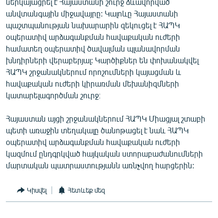
ներկայացրել է Հայաստանի շուրջ ձևավորված
English
անվտանգային միջավայրը: Կալոևը Հայաստանի
պաշտպանության նախարարին զեկուցել է ՀԱՊԿ
Русский
օպերատիվ արձագանքման հավաքական ուժերի
համատեղ օպերատիվ ծավալման պլանավորման
ՀԵՏԵՎԵՔ ՄԵԶ
խնդիրների վերաբերյալ: Կարծիքներ են փոխանակվել
ՀԱՊԿ շրջանակներում որոշումների կայացման և
հավաքական ուժերի կիրառման մեխանիզմների
կատարելագործման շուրջ։
Հայաստան այցի շրջանակներում ՀԱՊԿ Միացյալ շտաբի
«Ազատության» բոլոր կայքերը
պետի առաջին տեղակալը ծանոթացել է նաև ՀԱՊԿ
օպերատիվ արձագանքման հավաքական ուժերի
կազմում ընդգրկված հայկական ստորաբաժանումների
մարտական պատրաստությանն առնչվող հարցերին:
Կիսվել
Հետևեք մեզ