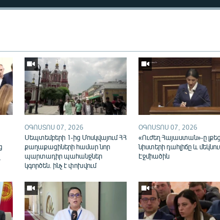
ՕԳՈՍՏՈՍ 07, 2026
ՕԳՈՍՏՈՍ 07, 2026
ն
Սեպտեմբերի 1-ից Մոսկվայում ՀՀ
«Ուժեղ Հայաստան»-ը լքե
ց
քաղաքացիների համար նոր
նիստերի դահլիճը և մեկնու
վ
պարտադիր պահանջներ
Էջմիածին
կգործեն. ինչ է փոխվում