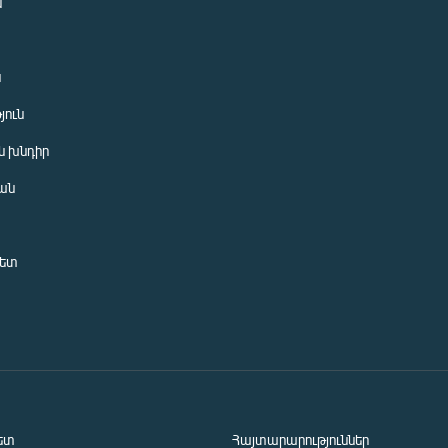
ն
ն
յուն
 խնդիր
ան
նետ
ետ
Հայտարարություններ