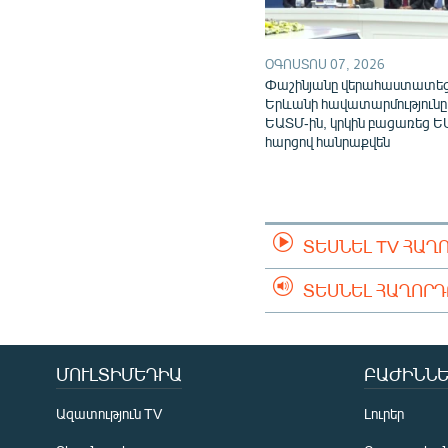
ՕԳՈՍՏՈՍ 07, 2026
Փաշինյանը վերահաստատե
Երևանի հավատարմությունը
ԵԱՏՄ-ին, կրկին բացառեց Ե
հարցով հանրաքվեն
ՏԵՍՆԵԼ TV ՀԱՂ
ՏԵՍՆԵԼ ՀԱՂՈՐ
ՄՈՒԼՏԻՄԵԴԻԱ
ԲԱԺԻՆՆԵ
Ազատություն TV
Լուրեր