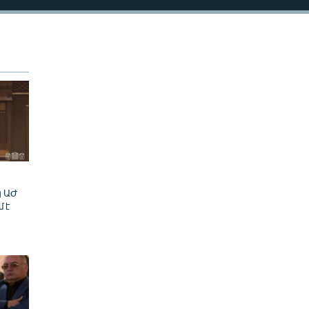
ց ԱԺ
մ է