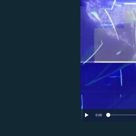
ՄԻՋԱԶԳԱՅԻՆ
ՄՇԱԿՈՒՅԹ
ՍՊՈՐՏ
ՄԵԿՆԱԲԱՆՈՒԹՅՈՒՆ
ՏՏ ԵՒ ԻՆՏԵՐՆԵՏ
ԿՈՐՈՆԱՎԻՐՈՒՍ
ԱՐԽԻՎ
ՏԵՍԱՆՅՈՒԹԵՐ
ԲԱՆԱՎԵՃ
ՁԳՏԵԼՈՎ ԼԱՎԱԳՈՒՅՆԻՆ
ՓՈԴՔԱՍԹ
0:00