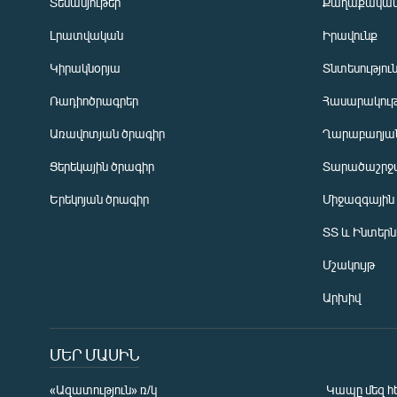
Տեսանյութեր
Քաղաքակա
Լրատվական
Իրավունք
Կիրակնօրյա
Տնտեսությու
Ռադիոծրագրեր
Հասարակութ
Առավոտյան ծրագիր
Ղարաբաղյան
Ցերեկային ծրագիր
Տարածաշրջ
Հայերեն
Երեկոյան ծրագիր
Միջազգային
English
ՏՏ և Ինտեր
Русский
Մշակույթ
ՀԵՏԵՎԵՔ ՄԵԶ
Արխիվ
ՄԵՐ ՄԱՍԻՆ
«Ազատություն» ռ/կ
Կապը մեզ հ