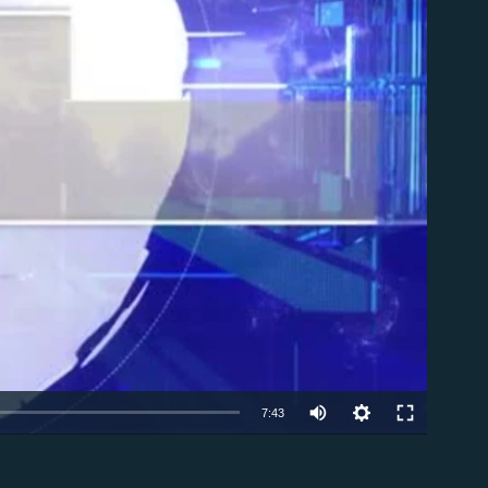
ble
7:43
EMBED