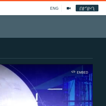
ՈՒՂԻՂ
ENG
EMBED