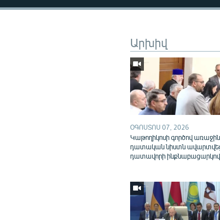
Արխիվ
ՕԳՈՍՏՈՍ 07, 2026
Կաթողիկոսի գործով առաջի
դատական նիստն ավարտվե
դատավորի ինքնաբացարկո