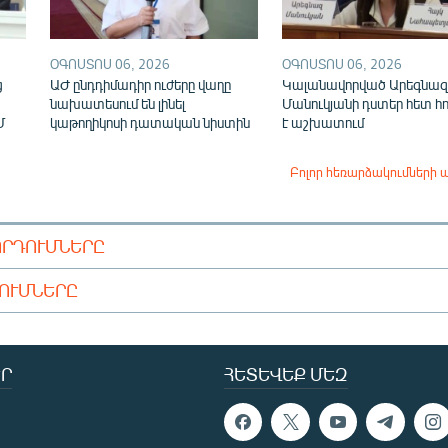
ՕԳՈՍՏՈՍ 06, 2026
ՕԳՈՍՏՈՍ 06, 2026
ց
ԱԺ ընդդիմադիր ուժերը վաղը
Կալանավորված Արեգնազ
նախատեսում են լինել
Մանուկյանի դստեր հետ հ
Մ
կաթողիկոսի դատական նիստին
է աշխատում
Բոլոր հեռարձակումների 
ՈՐԴՈՒՄՆԵՐԸ
ԴՈՒՄՆԵՐԸ
Ր
ՀԵՏԵՎԵՔ ՄԵԶ