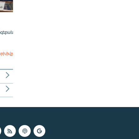
ոգեբան
արխիվը