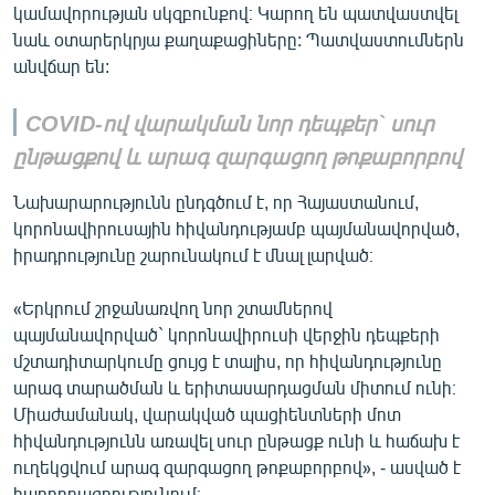
կամավորության սկզբունքով։ Կարող են պատվաստվել
English
նաև օտարերկրյա քաղաքացիները: Պատվաստումներն
Русский
անվճար են:
COVID-ով վարակման նոր դեպքեր` սուր
ՀԵՏԵՎԵՔ ՄԵԶ
ընթացքով և արագ զարգացող թոքաբորբով
Նախարարությունն ընդգծում է, որ Հայաստանում,
կորոնավիրուսային հիվանդությամբ պայմանավորված,
իրադրությունը շարունակում է մնալ լարված։
«Ազատության» բոլոր կայքերը
«Երկրում շրջանառվող նոր շտամներով
պայմանավորված` կորոնավիրուսի վերջին դեպքերի
մշտադիտարկումը ցույց է տալիս, որ հիվանդությունը
արագ տարածման և երիտասարդացման միտում ունի։
Միաժամանակ, վարակված պացիենտների մոտ
հիվանդությունն առավել սուր ընթացք ունի և հաճախ է
ուղեկցվում արագ զարգացող թոքաբորբով», - ասված է
հաղորդագրությունում։