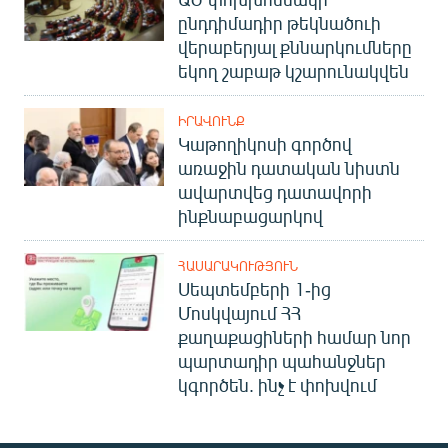
ընդդիմադիր թեկնածուի
վերաբերյալ քննարկումները
եկող շաբաթ կշարունակվեն
ԻՐԱՎՈՒՆՔ
Կաթողիկոսի գործով
առաջին դատական նիստն
ավարտվեց դատավորի
ինքնաբացարկով
ՀԱՍԱՐԱԿՈՒԹՅՈՒՆ
Սեպտեմբերի 1-ից
Մոսկվայում ՀՀ
քաղաքացիների համար նոր
պարտադիր պահանջներ
կգործեն. ինչ է փոխվում