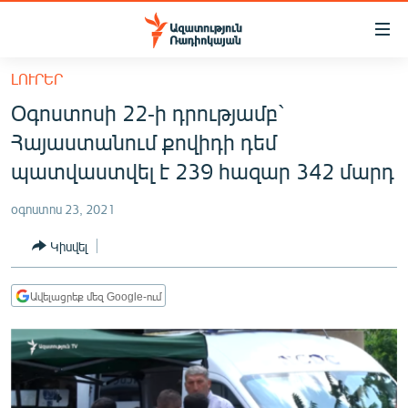
Մատչելիության
հղումներ
Անցնել
ԼՈՒՐԵՐ
հիմնական
ԱԶԱՏՈՒԹՅՈՒՆ TV
Օգոստոսի 22-ի դրությամբ`
բովանդակությանը
ՀԱՅԱՍՏԱՆ
Անցնել
Հայաստանում քովիդի դեմ
հիմնական
ՔԱՂԱՔԱԿԱՆ
պատվաստվել է 239 հազար 342 մարդ
մենյուին
ԸՆՏՐՈՒԹՅՈՒՆՆԵՐ 2026
Որոնում
օգոստոս 23, 2021
ԻՐԱՎՈՒՆՔ
Կիսվել
ՀԱՍԱՐԱԿՈՒԹՅՈՒՆ
ՏՆՏԵՍՈՒԹՅՈՒՆ
Ավելացրեք մեզ Google-ում
ՂԱՐԱԲԱՂ
ՊԱՏԵՐԱԶՄԻ 6 ՇԱԲԱԹՆԵՐԸ
ՏԱՐԱԾԱՇՐՋԱՆ