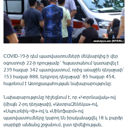
ՄԻՋԱԶԳԱՅԻՆ
ՄՇԱԿՈՒՅԹ
ՍՊՈՐՏ
ՄԵԿՆԱԲԱՆՈՒԹՅՈՒՆ
ՏՏ ԵՒ ԻՆՏԵՐՆԵՏ
COVID-19-ի դեմ պատվաստումների մեկնարկից ի վեր
ԿՈՐՈՆԱՎԻՐՈՒՍ
օգոստոսի 22-ի դրությամբ` Հայաստանում կատարվել է
ԱՐԽԻՎ
239 հազար 342 պատվաստում, որից առաջին դեղաչափ`
153 հազար 888, երկրորդ դեղաչափ` 85 հազար 454,
ՏԵՍԱՆՅՈՒԹԵՐ
հայտնում է Առողջապահության նախարարությունը։
ԲԱՆԱՎԵՃ
Նախարարությունը հիշեցնում է, որ «Կորոնավակ»-ով
ՁԳՏԵԼՈՎ ԼԱՎԱԳՈՒՅՆԻՆ
(միայն 2-րդ դեղաչափ), «ԱստրաԶենեկա»-ով,
ՓՈԴՔԱՍԹ
«Սպուտնիկ-Վի»-ով և «Սինոֆարմ»-ով
պատվաստումները կարող են իրականացվել 18 և բարձր
Հայերեն
տարիքի անձանց շրջանում, ըստ դիմելիության,