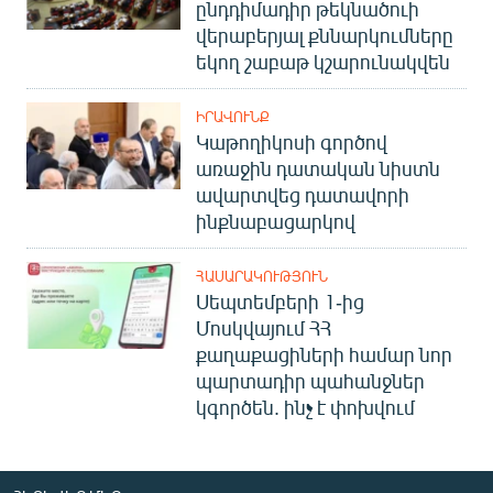
ընդդիմադիր թեկնածուի
վերաբերյալ քննարկումները
եկող շաբաթ կշարունակվեն
ԻՐԱՎՈՒՆՔ
Կաթողիկոսի գործով
առաջին դատական նիստն
ավարտվեց դատավորի
ինքնաբացարկով
ՀԱՍԱՐԱԿՈՒԹՅՈՒՆ
Սեպտեմբերի 1-ից
Մոսկվայում ՀՀ
քաղաքացիների համար նոր
պարտադիր պահանջներ
կգործեն. ինչ է փոխվում