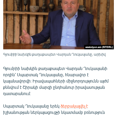
ՄԻՋԱԶԳԱՅԻՆ
ՄՇԱԿՈՒՅԹ
ՍՊՈՐՏ
ՄԵԿՆԱԲԱՆՈՒԹՅՈՒՆ
ՏՏ ԵՒ ԻՆՏԵՐՆԵՏ
ԿՈՐՈՆԱՎԻՐՈՒՍ
Գյումրիի նախկին քաղաքապետ Վարդան Ղուկասյանը, արխիվ
ԱՐԽԻՎ
Գյումրիի նախկին քաղաքապետ Վարդան Ղուկասյանի
ՏԵՍԱՆՅՈՒԹԵՐ
որդին՝ Սպարտակ Ղուկասյանը, հնարավոր է
ԲԱՆԱՎԵՃ
կալանավորվի։ Իրավապահների միջնորդությունն այժմ
քննվում է Շիրակի մարզի ընդհանուր իրավասության
ՁԳՏԵԼՈՎ ԼԱՎԱԳՈՒՅՆԻՆ
դատարանում։
ՓՈԴՔԱՍԹ
Սպարտակ Ղուկասյանը երեկ
ձերբակալվել է
իշխանության ներկայացուցչի նկատմամբ բռնություն
Հայերեն