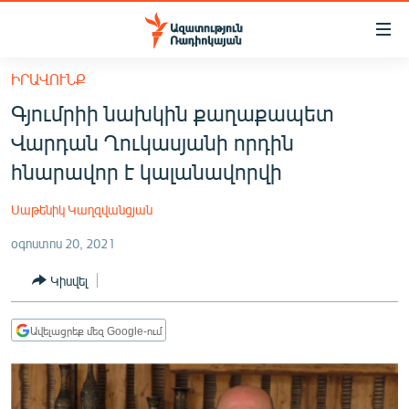
Մատչելիության
հղումներ
Անցնել
ԻՐԱՎՈՒՆՔ
հիմնական
ԱԶԱՏՈՒԹՅՈՒՆ TV
Գյումրիի նախկին քաղաքապետ
բովանդակությանը
ՀԱՅԱՍՏԱՆ
Անցնել
Վարդան Ղուկասյանի որդին
հիմնական
ՔԱՂԱՔԱԿԱՆ
հնարավոր է կալանավորվի
մենյուին
ԸՆՏՐՈՒԹՅՈՒՆՆԵՐ 2026
Որոնում
Սաթենիկ Կաղզվանցյան
ԻՐԱՎՈՒՆՔ
օգոստոս 20, 2021
ՀԱՍԱՐԱԿՈՒԹՅՈՒՆ
Կիսվել
ՏՆՏԵՍՈՒԹՅՈՒՆ
ՂԱՐԱԲԱՂ
Ավելացրեք մեզ Google-ում
ՊԱՏԵՐԱԶՄԻ 6 ՇԱԲԱԹՆԵՐԸ
ՏԱՐԱԾԱՇՐՋԱՆ