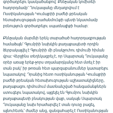
գործադրելու կասկածանքով։ Քննչական կոմիտեի
English
հաղորդմամբ՝ Ղուկասյանը մեղադրվում է
Ոստիկանության Կումայրիի բաժնի քրեական
Русский
հետախուզության բաժանմունքի պետի նկատմամբ
բռնություն գործադրելու սպառնալիքի համար։
ՀԵՏԵՎԵՔ ՄԵԶ
Քննչական մարմնի երեկ տարածած հաղորդագրության
համաձայն՝ Գյումրիի նախկին քաղաքապետի որդին
ձերբակալվել է Գյումրիի մի բնակչուհու դիմումի հիման
վրա: Վերջինս տեղեկացրել է, որ Սպարտակ Ղուկասյանը
«Ազատության» բոլոր կայքերը
օրեր առաջ երեք-չորս տղամարդկանց հետ մտել է իր
տան բակ՝ իր թոռան հետ պարզաբանումներ կատարելու
նպատակով։ Դրանից հետո ոստիկանության Կումայրիի
բաժնի քրեական հետախուզության աշխատակիցները,
քաղաքացու դիմումում մատնանշված հանգամանքներն
ստուգելու նպատակով, այցելել են Գյումրու նախկին
քաղաքապետի բնակության վայր, սակայն Սպարտակ
Ղուկասյանը նախ հրաժարվել է տան դուռը բացել,
այնուհետև՝ ժամեր անց, զանգահարել է Ոստիկանության