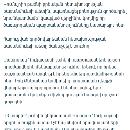
Կումայրիի բաժնի քրեական հետախուզության
բաժանմունքի պետին, սպառնացել բռնություն գործադրել
նրա նկատմամբ` կապված վերջինիս կողմից իր
ծառայողական պարտականությունները կատարելու հետ:
Հարուցված գործով քրեական հետախուզության
բաժանմունքի պետը ճանաչվել է տուժող։
Սպարտակ Ղուկասյանի շահերի պաշտպաններն այսօր
հրաժարվեցին մեկնաբանությունից, նշելով, որ իրենց
պաշտպանյալն արգելել է իրենց շփվել լրատվամիջոցների
հետ: Իսկ Քննչական կոմիտեից խոստացան դեպքի
վերաբերյալ պարզաբանում ներկայացնել, երբ
դատարանը կալանքի միջնորդության հարցով որոշում
կայացնի:
13 տարի Գյումրին ղեկավարած Վարդան Ղուկասյանի
որդին առաջին անգամ չէ հայտնվում իրավապահների
տեսադաշտում: Նախկինում նրան առնչվող մի քանի