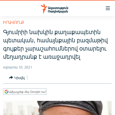
Մատչելիության
հղումներ
Անցնել
ԻՐԱՎՈՒՆՔ
հիմնական
ԱԶԱՏՈՒԹՅՈՒՆ TV
Գյումրիի նախկին քաղաքապետին
բովանդակությանը
ՀԱՅԱՍՏԱՆ
Անցնել
պետական, համայնքային բազմաթիվ
հիմնական
ՔԱՂԱՔԱԿԱՆ
գույքեր չարաշահումներով օտարելու
մենյուին
ԸՆՏՐՈՒԹՅՈՒՆՆԵՐ 2026
մեղադրանք է առաջադրվել
Որոնում
ԻՐԱՎՈՒՆՔ
օգոստոս 10, 2021
ՀԱՍԱՐԱԿՈՒԹՅՈՒՆ
Կիսվել
ՏՆՏԵՍՈՒԹՅՈՒՆ
ՂԱՐԱԲԱՂ
Ավելացրեք մեզ Google-ում
ՊԱՏԵՐԱԶՄԻ 6 ՇԱԲԱԹՆԵՐԸ
ՏԱՐԱԾԱՇՐՋԱՆ