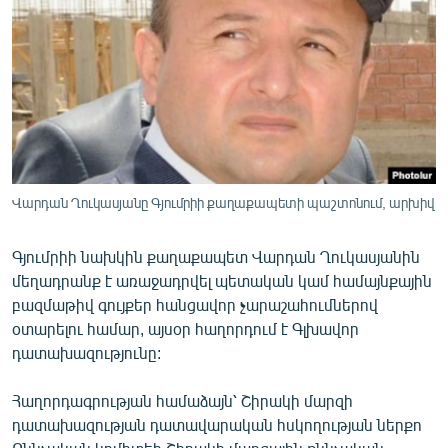
ՄԻՋԱԶԳԱՅԻՆ
ՄՇԱԿՈՒՅԹ
ՍՊՈՐՏ
ՄԵԿՆԱԲԱՆՈՒԹՅՈՒՆ
ՏՏ ԵՒ ԻՆՏԵՐՆԵՏ
ԿՈՐՈՆԱՎԻՐՈՒՍ
Վարդան Ղուկասյանը Գյումրիի քաղաքապետի պաշտոնում, արխիվ
ԱՐԽԻՎ
Գյումրիի նախկին քաղաքապետ Վարդան Ղուկասյանին
ՏԵՍԱՆՅՈՒԹԵՐ
մեղադրանք է առաջադրվել պետական կամ համայնքային
բազմաթիվ գույքեր հանցավոր չարաշահումներով
ԲԱՆԱՎԵՃ
օտարելու համար, այսօր հաղորդում է Գլխավոր
ՁԳՏԵԼՈՎ ԼԱՎԱԳՈՒՅՆԻՆ
դատախազությունը:
ՓՈԴՔԱՍԹ
Հաղորդագրության համաձայն՝ Շիրակի մարզի
դատախազության դատավարական հսկողության ներքո
Հայերեն