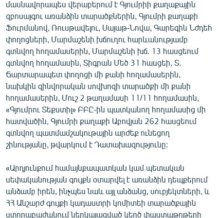
մասնավորապես վերաբերում է Գյումրիի քաղաքային
զբոսայգու առանձին տարածքներին, Գյումրի քաղաքի
Ֆուրմանով, Ռուսթավելու, Սայաթ-Նովա, Գարեգին Նժդեհ
փողոցների, Մարմաշենի խճուղու հարևանությամբ
գտնվող հողամասերին, Մարմաշենի խճ. 13 հասցեում
գտնվող հողամասին, Տիգրան Մեծ 31 հասցեի, Տ.
Ճարտարապետ փողոցի մի քանի հողամասերին,
նախկին զինվորական սովխոզի տարածքի մի քանի
հողամասերին, Մուշ 2 թաղամասի 11/11 հողամասին,
«Գյումրու Տեքստիլ» ԲԲԸ-ին պատկանող հողամասից մի
հատվածին, Գյումրի քաղաքի Աբովյան 262 հասցեում
գտնվող պատմամշակութային արժեք ունեցող
շինությանը, թվարկում է Դատախազությունը:
«Արդյունքում համայնքապատկան կամ պետական
սեփականության գույքն օտարվել է առանձին դեպքերում
անձամբ իրեն, ինչպես նաև այլ անձանց, սուբյեկտների, և
ՀՀ Անշարժ գույքի կադաստրի կոմիտեի տարածքային
ստորաբաժանում ներկայացված կեղծ փաստաթղթերի