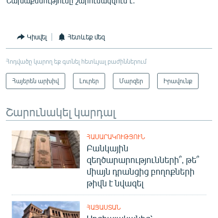
Նախաքննությունը շարունակվում է:
Կիսվել
Հետևեք մեզ
Հոդվածը կարող եք գտնել հետևյալ բաժիններում
Հայերեն արխիվ
Լուրեր
Մարզեր
Իրավունք
Շարունակել կարդալ
ՀԱՍԱՐԱԿՈՒԹՅՈՒՆ
Բանկային
զեղծարարությունների՞, թե՞
միայն դրանցից բողոքների
թիվն է նվազել
ՀԱՅԱՍՏԱՆ