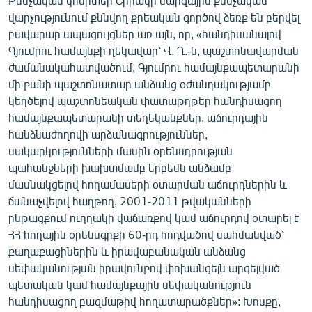
Քննչական կոմիտեի Շիրակի մարզային քննչական
English
վարչությունում քննվող քրեական գործով ձեռք են բերվել
բավարար ապացույցներ առ այն, որ, «հանդիսանալով
Русский
Գյումրու համայնքի ղեկավար՝ Վ. Ղ.-ն, պաշտոնավարման
ժամանակահատվածում, Գյումրու համայնքապետարանի
ՀԵՏԵՎԵՔ ՄԵԶ
մի քանի պաշտոնատար անձանց օժանդակությամբ
կեղծելով պաշտոնեական փատաթղթեր հանդիսացող
համայնքապետարանի տեղեկանքներ, աճուրդային
հանձնաժողովի արձանագրություններ,
սակարկությունների մասին օրենսդրության
պահանջների խախտմամբ երբեմն անձամբ
«Ազատության» բոլոր կայքերը
մասնակցելով հողամասերի օտարման աճուրդներին և
ճանաչվելով հաղթող, 2001-2011 թվականների
ընթացքում ուղղակի վաճառքով կամ աճուրդով օտարել է
ՀՀ հողային օրենսգրքի 60-րդ հոդվածով սահմանված՝
քաղաքացիներին և իրավաբանական անձանց
սեփականության իրավունքով փոխանցելն արգելված
պետական կամ համայնքային սեփականություն
հանդիսացող բազմաթիվ հողատարածքներ»: Խոսքը,