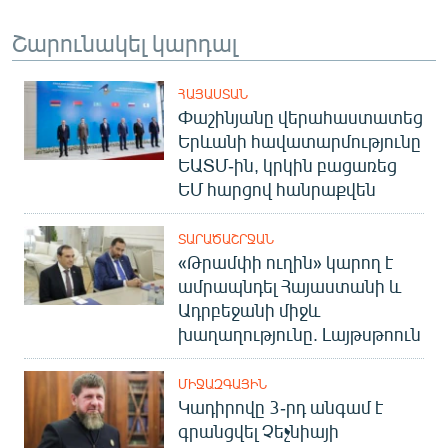
Շարունակել կարդալ
ՀԱՅԱՍՏԱՆ
Փաշինյանը վերահաստատեց
Երևանի հավատարմությունը
ԵԱՏՄ-ին, կրկին բացառեց
ԵՄ հարցով հանրաքվեն
ՏԱՐԱԾԱՇՐՋԱՆ
«Թրամփի ուղին» կարող է
ամրապնդել Հայաստանի և
Ադրբեջանի միջև
խաղաղությունը. Լայթսթոուն
ՄԻՋԱԶԳԱՅԻՆ
Կադիրովը 3-րդ անգամ է
գրանցվել Չեչնիայի