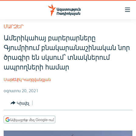
Մատչելիության
հղումներ
Անցնել
ՄԱՐԶԵՐ
հիմնական
ԱԶԱՏՈՒԹՅՈՒՆ TV
Ամերիկահայ բարերարները
բովանդակությանը
ՀԱՅԱՍՏԱՆ
Անցնել
Գյումրիում բնակարանաշինական նոր
հիմնական
ՔԱՂԱՔԱԿԱՆ
ծրագիր են սկսում՝ տնակներում
մենյուին
ԸՆՏՐՈՒԹՅՈՒՆՆԵՐ 2026
ապրողների համար
Որոնում
ԻՐԱՎՈՒՆՔ
Սաթենիկ Կաղզվանցյան
ՀԱՍԱՐԱԿՈՒԹՅՈՒՆ
օգոստոս 20, 2021
ՏՆՏԵՍՈՒԹՅՈՒՆ
Կիսվել
ՂԱՐԱԲԱՂ
ՊԱՏԵՐԱԶՄԻ 6 ՇԱԲԱԹՆԵՐԸ
Ավելացրեք մեզ Google-ում
ՏԱՐԱԾԱՇՐՋԱՆ