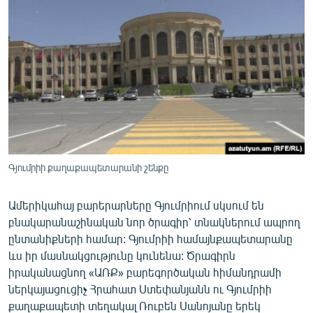
ՄԻՋԱԶԳԱՅԻՆ
ՄՇԱԿՈՒՅԹ
ՍՊՈՐՏ
ՄԵԿՆԱԲԱՆՈՒԹՅՈՒՆ
ՏՏ ԵՒ ԻՆՏԵՐՆԵՏ
ԿՈՐՈՆԱՎԻՐՈՒՍ
ԱՐԽԻՎ
Գյումրիի քաղաքապետարանի շենքը
ՏԵՍԱՆՅՈՒԹԵՐ
Ամերիկահայ բարերարները Գյումրիում սկսում են
ԲԱՆԱՎԵՃ
բնակարանաշինական նոր ծրագիր՝ տնակներում ապրող
ՁԳՏԵԼՈՎ ԼԱՎԱԳՈՒՅՆԻՆ
ընտանիքների համար: Գյումրիի համայնքապետարանը
ևս իր մասնակցությունը կունենա: Ծրագիրն
ՓՈԴՔԱՍԹ
իրականացնող «ԱՌՔ» բարեգործական հիմանդրամի
ներկայացուցիչ Հրահատ Ստեփանյանն ու Գյումրիի
Հայերեն
քաղաքապետի տեղակալ Ռուբեն Սանոյանը երեկ