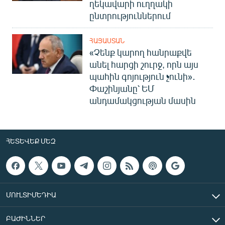
ղեկավարի ուղղակի
ընտրություններում
ՀԱՅԱՍՏԱՆ
«Չենք կարող հանրաքվե
անել հարցի շուրջ, որն այս
պահին գոյություն չունի»․
Փաշինյանը՝ ԵՄ
անդամակցության մասին
ՀԵՏԵՎԵՔ ՄԵԶ
ՄՈՒԼՏԻՄԵԴԻԱ
ԲԱԺԻՆՆԵՐ