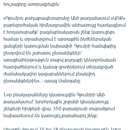
հուշագիրը ստորագրեցին:
English
Русский
«Գյումրու քաղաքապետարանը Անի թաղամասում «ԱՌՔ»
բարեգործական հիմնադրամին անհատույց հատկացնում
ՀԵՏԵՎԵՔ ՄԵԶ
է հողատարածք՝ բազմաբնակարան շենք կառուցելու
համար և տրամադրում է արտաքին ինժեներական
ցանցերի կառուցման նախագիծ։ Գյումրի համայնքից
ընտրվում են շահառու ընտանիքներ՝
առաջնահերթություն տալով քաղաքի կենտրոնական
հատվածներում և կանաչ գոտիներում տեղադրված
«Ազատության» բոլոր կայքերը
ժամանակավոր կացարաններում բնակվող
ընտանիքներին», - ասաց Սանոյանը։
Նոր բնակարանները կկառուցվեն Գյումրիի Անի
թաղամասում՝ խորհրդային շրջանի կիսակառույց
շենքերի հիմքերի վրա: 350 քառակուսի տարածքում
նախատեսում են կառուցել քառահարկ շենք:
Առաջին փուլում 15-ից 18 բնակարան կկառուցեն, նշեց