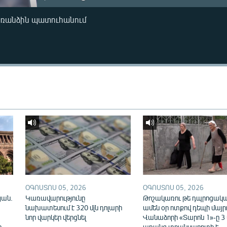
առանձին պատուհանում
ՕԳՈՍՏՈՍ 05, 2026
ՕԳՈՍՏՈՍ 05, 2026
յան.
Կառավարությունը
Թոշակառու թե դպրոցակա
նախատեսում է 320 մլն դոլարի
ամեն օր ոտքով դեպի մայր
նոր վարկեր վերցնել
Վանաձորի «Տարոն 1»-ը 3
ը
առանց տրանսպորտի է