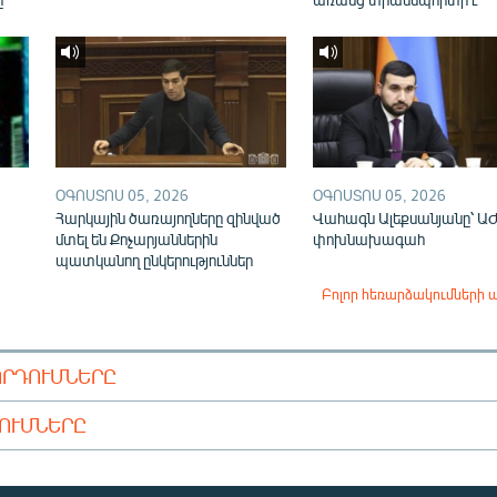
ՕԳՈՍՏՈՍ 05, 2026
ՕԳՈՍՏՈՍ 05, 2026
Հարկային ծառայողները զինված
Վահագն Ալեքսանյանը՝ Ա
մտել են Քոչարյաններին
փոխնախագահ
պատկանող ընկերություններ
Բոլոր հեռարձակումների 
ՈՐԴՈՒՄՆԵՐԸ
ԴՈՒՄՆԵՐԸ