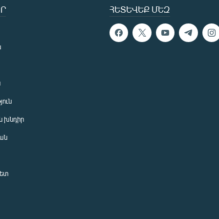
Ր
ՀԵՏԵՎԵՔ ՄԵԶ
ն
ն
յուն
 խնդիր
ան
նետ