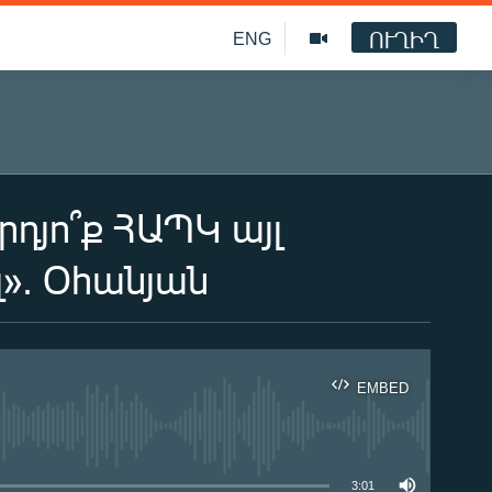
ՈՒՂԻՂ
ENG
րդյո՞ք ՀԱՊԿ այլ
լ». Օհանյան
EMBED
ble
3:01