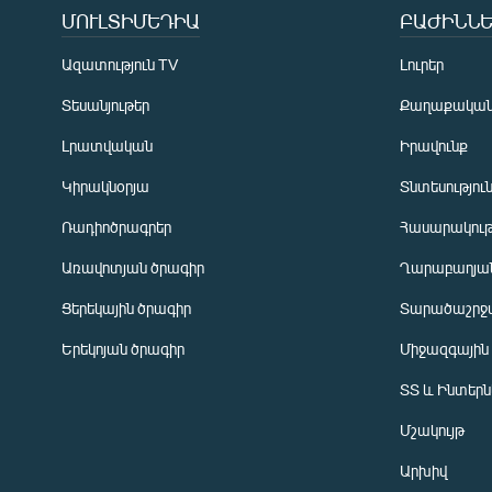
ՄՈՒԼՏԻՄԵԴԻԱ
ԲԱԺԻՆՆԵ
Ազատություն TV
Լուրեր
Տեսանյութեր
Քաղաքակա
Լրատվական
Իրավունք
Կիրակնօրյա
Տնտեսությու
Ռադիոծրագրեր
Հասարակութ
Առավոտյան ծրագիր
Ղարաբաղյան
Ցերեկային ծրագիր
Տարածաշրջ
Հայերեն
Երեկոյան ծրագիր
Միջազգային
English
ՏՏ և Ինտեր
Русский
Մշակույթ
ՀԵՏԵՎԵՔ ՄԵԶ
Արխիվ