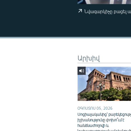
ՄԻՋԱԶԳԱՅԻՆ
ՄՇԱԿՈՒՅԹ
Նվագարկիչը բացել 
ՍՊՈՐՏ
ՄԵԿՆԱԲԱՆՈՒԹՅՈՒՆ
ՏՏ ԵՒ ԻՆՏԵՐՆԵՏ
ԿՈՐՈՆԱՎԻՐՈՒՍ
Արխիվ
ԱՐԽԻՎ
ՏԵՍԱՆՅՈՒԹԵՐ
ԲԱՆԱՎԵՃ
ՁԳՏԵԼՈՎ ԼԱՎԱԳՈՒՅՆԻՆ
ՓՈԴՔԱՍԹ
ՕԳՈՍՏՈՍ 05, 2026
Սոցիալականից՝ բարեկեցութ
իշխանությունը փոխո՞ւմ է
հանձնաժողովի և
նախարարության անվանում