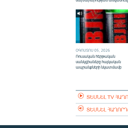
ՕԳՈՍՏՈՍ 05, 2026
Ռուսական հերթական
սանկցիաները հայկական
ապրանքների նկատմամբ
ՏԵՍՆԵԼ TV ՀԱՂ
ՏԵՍՆԵԼ ՀԱՂՈՐ