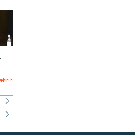
Ժ
արխիվը