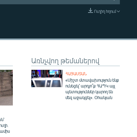
Ուղիղ հղում
EMBED
Առնչվող թեմաներով
ՀԱՅԱՍՏԱՆ
«Միշտ մտավախություն ենք
ունեցել՝ արդյո՞ք ՀԱՊԿ այլ
պետություններ կարող են
մեզ աջակցել». Օհանյան
ն՝
ուղի.
 ամիս