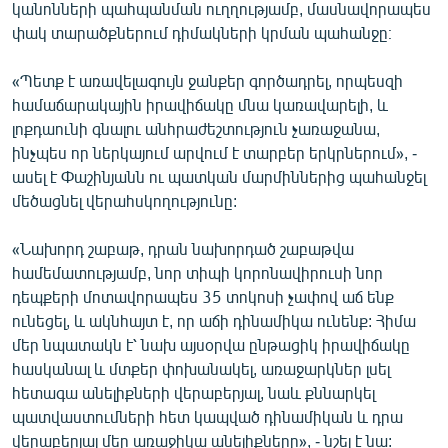
կանոնների պահպանման ուղղությամբ, մասնավորապես
English
փակ տարածքներում դիմակների կրման պահանջը։
Русский
«Պետք է առավելագույն ջանքեր գործադրել, որպեսզի
համաճարակային իրավիճակը մնա կառավարելի, և
ՀԵՏԵՎԵՔ ՄԵԶ
լոքդաունի գնալու անհրաժեշտություն չառաջանա,
ինչպես որ ներկայում արվում է տարբեր երկրներում», -
ասել է Փաշինյանն ու պատկան մարմիններից պահանջել
մեծացնել վերահսկողությունը:
«Ազատության» բոլոր կայքերը
«Նախորդ շաբաթ, դրան նախորդած շաբաթվա
համեմատությամբ, նոր տիպի կորոնավիրուսի նոր
դեպքերի մոտավորապես 35 տոկոսի չափով աճ ենք
ունեցել, և ակնհայտ է, որ աճի դինամիկա ունենք: Հիմա
մեր նպատակն է՝ նախ այսօրվա ընթացիկ իրավիճակը
հասկանալ և մտքեր փոխանակել, առաջարկներ լսել
հետագա անելիքների վերաբերյալ, նաև քննարկել
պատվաստումների հետ կապված դինամիկան և դրա
վերաբերյալ մեր առաջիկա անելիքները», - նշել է նա: