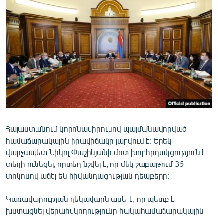
ՄԻՋԱԶԳԱՅԻՆ
ՄՇԱԿՈՒՅԹ
ՍՊՈՐՏ
ՄԵԿՆԱԲԱՆՈՒԹՅՈՒՆ
ՏՏ ԵՒ ԻՆՏԵՐՆԵՏ
ԿՈՐՈՆԱՎԻՐՈՒՍ
ԱՐԽԻՎ
Հայաստանում կորոնավիրուսով պայմանավորված
ՏԵՍԱՆՅՈՒԹԵՐ
համաճարակային իրավիճակը լարվում է։ Երեկ
ԲԱՆԱՎԵՃ
վարչապետ Նիկոլ Փաշինյանի մոտ խորհրդակցություն է
տեղի ունեցել, որտեղ նշվել է, որ մեկ շաբաթում 35
ՁԳՏԵԼՈՎ ԼԱՎԱԳՈՒՅՆԻՆ
տոկոսով աճել են հիվանդացության դեպքերը։
ՓՈԴՔԱՍԹ
Կառավարության ղեկավարն ասել է, որ պետք է
Հայերեն
խստացնել վերահսկողությունը հակահամաճարակային