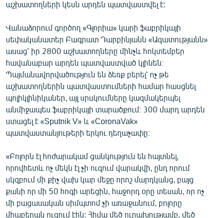
աշխատողների կեսն արդեն պատվաստվել է:
Վանաձորում գործող «Գլորիա» կարի ֆաբրիկայի
սեփականատեր Բագրատ Դարբինյանն «Ազատությանն»
ասաց՝ իր 2800 աշխատողները մինչև հոկտեմբեր
հավանաբար արդեն պատվաստված կլինեն։
Պայմանավորվածություն են ձեռք բերել՝ ոչ թե
աշխատողներին պատվաստումների համար հասցնել
պոլիկլինիկաներ, այլ սրսկումները կազմակերպել
անմիջապես ֆաբրիկայի տարածքում։ 300 մարդ արդեն
ստացել է «Sputnik V» և «CoronaVak»
պատվաստանյութերի երկու դեղաչափը։
«Բոլորն էլ հոժարակամ ցանկություն են հայտնել,
որովհետև ոչ մեկն էլ չի ուզում վարակվի, ընդ որում
սկզբում մի քիչ վախ կար մեջը որոշ մարդկանց, բայց
քանի որ մի 50 հոգի արեցին, հաջորդ օրը տեսան, որ ոչ
մի բացասական սիմպտոմ չի առաջանում, բոլորը
միաբերան ուզում էին: Հիմա մեծ ուրախությամբ, մեծ