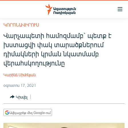
Մատչելիության
հղումներ
Անցնել
ԿՈՐՈՆԱՎԻՐՈՒՍ
հիմնական
ԱԶԱՏՈՒԹՅՈՒՆ TV
Վարչապետի համոզմամբ` պետք է
բովանդակությանը
ՀԱՅԱՍՏԱՆ
Անցնել
խստացվի փակ տարածքներում
հիմնական
ՔԱՂԱՔԱԿԱՆ
դիմակների կրման նկատմամբ
մենյուին
ԸՆՏՐՈՒԹՅՈՒՆՆԵՐ 2026
վերահսկողությունը
Որոնում
ԻՐԱՎՈՒՆՔ
Կարինե Սիմոնյան
ՀԱՍԱՐԱԿՈՒԹՅՈՒՆ
օգոստոս 17, 2021
ՏՆՏԵՍՈՒԹՅՈՒՆ
Կիսվել
ՂԱՐԱԲԱՂ
ՊԱՏԵՐԱԶՄԻ 6 ՇԱԲԱԹՆԵՐԸ
Ավելացրեք մեզ Google-ում
ՏԱՐԱԾԱՇՐՋԱՆ