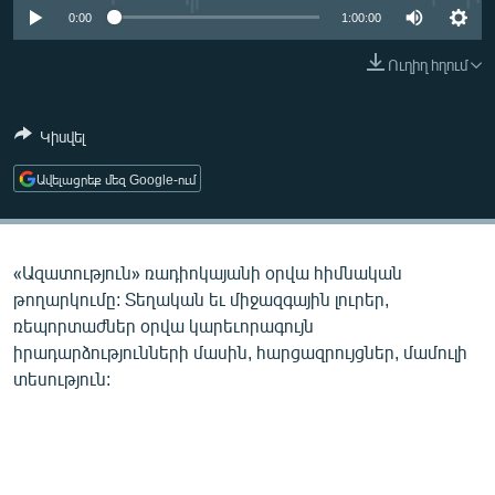
ՄԻՋԱԶԳԱՅԻՆ
0:00
1:00:00
ՄՇԱԿՈՒՅԹ
Ուղիղ հղում
ՍՊՈՐՏ
Կիսվել
ՄԵԿՆԱԲԱՆՈՒԹՅՈՒՆ
ՏՏ ԵՒ ԻՆՏԵՐՆԵՏ
Ավելացրեք մեզ Google-ում
ԿՈՐՈՆԱՎԻՐՈՒՍ
ԱՐԽԻՎ
«Ազատություն» ռադիոկայանի օրվա հիմնական
ՏԵՍԱՆՅՈՒԹԵՐ
թողարկումը: Տեղական եւ միջազգային լուրեր,
ռեպորտաժներ օրվա կարեւորագույն
ԲԱՆԱՎԵՃ
իրադարձությունների մասին, հարցազրույցներ, մամուլի
ՁԳՏԵԼՈՎ ԼԱՎԱԳՈՒՅՆԻՆ
տեսություն:
ՓՈԴՔԱՍԹ
Հայերեն