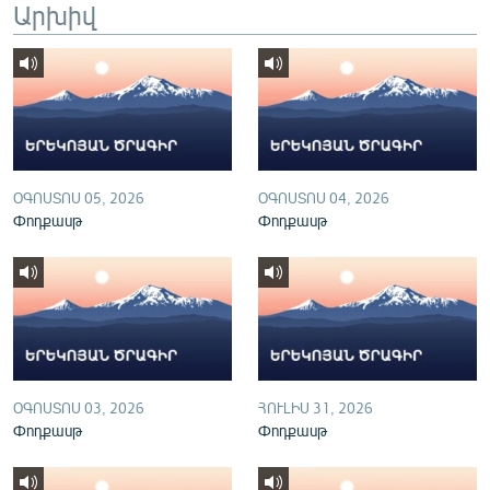
Արխիվ
English
Русский
ՀԵՏԵՎԵՔ ՄԵԶ
ՕԳՈՍՏՈՍ 05, 2026
ՕԳՈՍՏՈՍ 04, 2026
Փոդքասթ
Փոդքասթ
«Ազատության» բոլոր կայքերը
ՕԳՈՍՏՈՍ 03, 2026
ՀՈՒԼԻՍ 31, 2026
Փոդքասթ
Փոդքասթ