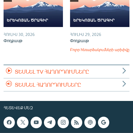
ՀՈՒԼԻՍ 30, 2026
ՀՈՒԼԻՍ 29, 2026
Փոդքասթ
Փոդքասթ
Բոլոր հեռարձակումների արխիվը
ՏԵՍՆԵԼ TV ՀԱՂՈՐԴՈՒՄՆԵՐԸ
ՏԵՍՆԵԼ ՀԱՂՈՐԴՈՒՄՆԵՐԸ
ՀԵՏԵՎԵՔ ՄԵԶ