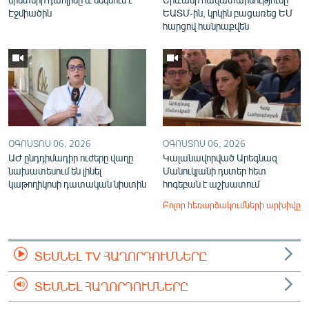
Էջմիածին
ԵԱՏՄ-ին, կրկին բացառեց ԵՄ
հարցով հանրաքվեն
ՕԳՈՍՏՈՍ 06, 2026
ՕԳՈՍՏՈՍ 06, 2026
ԱԺ ընդդիմադիր ուժերը վաղը
Կալանավորված Արեգնազ
նախատեսում են լինել
Մանուկյանի դստեր հետ
կաթողիկոսի դատական նիստին
հոգեբան է աշխատում
Բոլոր հեռարձակումների արխիվը
ՏԵՍՆԵԼ TV ՀԱՂՈՐԴՈՒՄՆԵՐԸ
ՏԵՍՆԵԼ ՀԱՂՈՐԴՈՒՄՆԵՐԸ