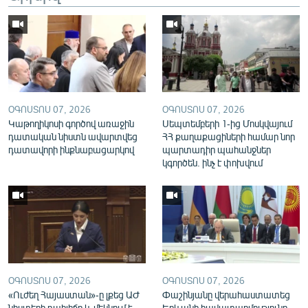
English
Русский
ՀԵՏԵՎԵՔ ՄԵԶ
ՕԳՈՍՏՈՍ 07, 2026
ՕԳՈՍՏՈՍ 07, 2026
Կաթողիկոսի գործով առաջին
Սեպտեմբերի 1-ից Մոսկվայում
դատական նիստն ավարտվեց
ՀՀ քաղաքացիների համար նոր
դատավորի ինքնաբացարկով
պարտադիր պահանջներ
կգործեն. ինչ է փոխվում
«Ազատության» բոլոր կայքերը
ՕԳՈՍՏՈՍ 07, 2026
ՕԳՈՍՏՈՍ 07, 2026
«Ուժեղ Հայաստան»-ը լքեց ԱԺ
Փաշինյանը վերահաստատեց
նիստերի դահլիճը և մեկնում է
Երևանի հավատարմությունը