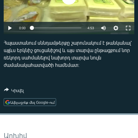
ՄԻՋԱԶԳԱՅԻՆ
ՄՇԱԿՈՒՅԹ
ՍՊՈՐՏ
Auto
0:00
4:53
ՄԵԿՆԱԲԱՆՈՒԹՅՈՒՆ
240p
Հայաստանում սննդամթերքը շարունակում է թանկանալ՝
ՏՏ ԵՒ ԻՆՏԵՐՆԵՏ
այլևս երկնիշ ցուցանիշով և այս տարվա ընթացքում նոր
360p
ռեկորդ սահմանելով նախորդ տարվա նույն
ԿՈՐՈՆԱՎԻՐՈՒՍ
480p
Auto
240p
360p
480p
ժամանակահատվածի համեմատ։
ԱՐԽԻՎ
720p
720p
ՏԵՍԱՆՅՈՒԹԵՐ
Կիսվել
ԲԱՆԱՎԵՃ
Ավելացրեք մեզ Google-ում
ՁԳՏԵԼՈՎ ԼԱՎԱԳՈՒՅՆԻՆ
ՓՈԴՔԱՍԹ
Հայերեն
Արխիվ