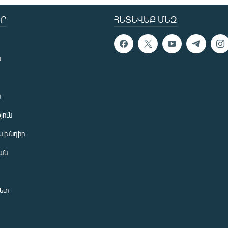
Ր
ՀԵՏԵՎԵՔ ՄԵԶ
ն
ն
յուն
 խնդիր
ան
նետ