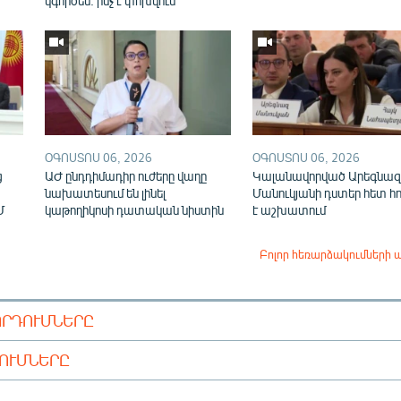
կգործեն. ինչ է փոխվում
ՕԳՈՍՏՈՍ 06, 2026
ՕԳՈՍՏՈՍ 06, 2026
ց
ԱԺ ընդդիմադիր ուժերը վաղը
Կալանավորված Արեգնազ
նախատեսում են լինել
Մանուկյանի դստեր հետ հ
Մ
կաթողիկոսի դատական նիստին
է աշխատում
Բոլոր հեռարձակումների 
ՈՐԴՈՒՄՆԵՐԸ
ԴՈՒՄՆԵՐԸ