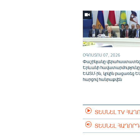
ՕԳՈՍՏՈՍ 07, 2026
Փաշինյանը վերահաստատե
Երևանի հավատարմությունը
ԵԱՏՄ-ին, կրկին բացառեց Ե
հարցով հանրաքվեն
ՏԵՍՆԵԼ TV ՀԱՂ
ՏԵՍՆԵԼ ՀԱՂՈՐ