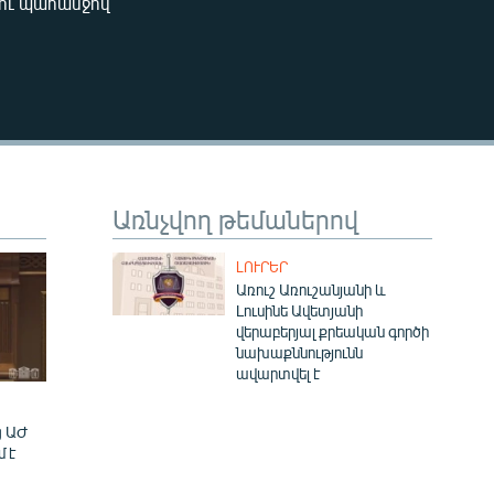
ու պահանջով
480p
720p
Առնչվող թեմաներով
480p
ԼՈՒՐԵՐ
Առուշ Առուշանյանի և
Լուսինե Ավետյանի
վերաբերյալ քրեական գործի
նախաքննությունն
ավարտվել է
ց ԱԺ
մ է