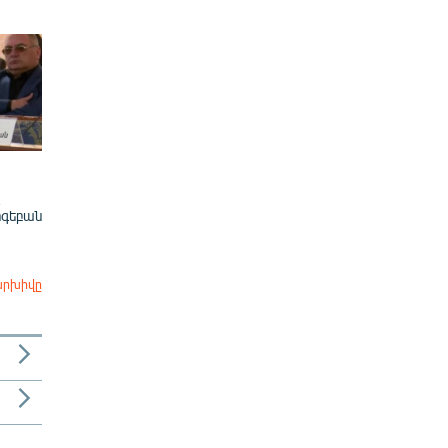
ոգեբան
արխիվը