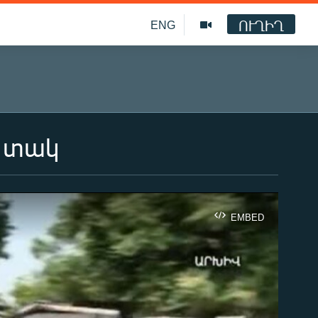
ՈՒՂԻՂ
ENG
 տակ
EMBED