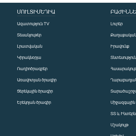
ՄՈՒԼՏԻՄԵԴԻԱ
ԲԱԺԻՆՆԵ
Ազատություն TV
Լուրեր
Տեսանյութեր
Քաղաքակա
Լրատվական
Իրավունք
Կիրակնօրյա
Տնտեսությու
Ռադիոծրագրեր
Հասարակութ
Առավոտյան ծրագիր
Ղարաբաղյան
Ցերեկային ծրագիր
Տարածաշրջ
Հայերեն
Երեկոյան ծրագիր
Միջազգային
English
ՏՏ և Ինտեր
Русский
Մշակույթ
ՀԵՏԵՎԵՔ ՄԵԶ
Արխիվ