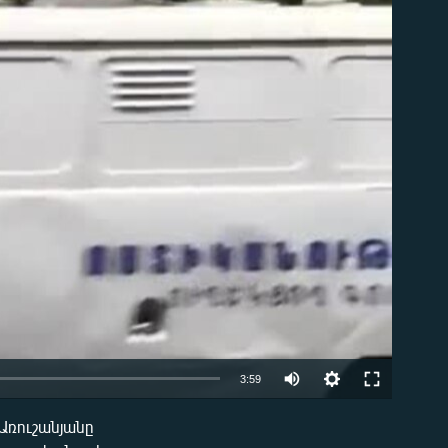
ble
Auto
3:59
240p
Առուշանյանը
EMBED
360p