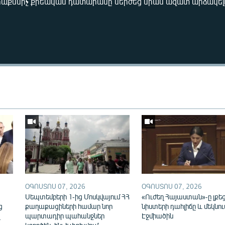
երաքննիչ քրեական դատարանը մերժեց նրան ազատ արձակել
Auto
240p
360p
720p
ՕԳՈՍՏՈՍ 07, 2026
ՕԳՈՍՏՈՍ 07, 2026
ն
Սեպտեմբերի 1-ից Մոսկվայում ՀՀ
«Ուժեղ Հայաստան»-ը լքե
ց
քաղաքացիների համար նոր
նիստերի դահլիճը և մեկնու
վ
պարտադիր պահանջներ
Էջմիածին