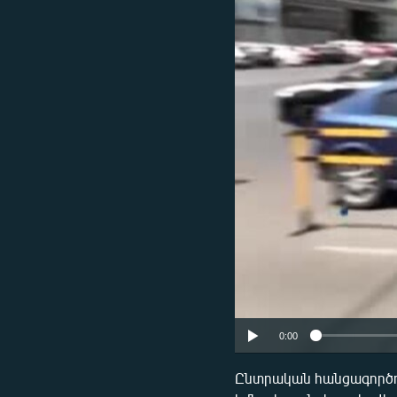
ՄԻՋԱԶԳԱՅԻՆ
ՄՇԱԿՈՒՅԹ
ՍՊՈՐՏ
ՄԵԿՆԱԲԱՆՈՒԹՅՈՒՆ
ՏՏ ԵՒ ԻՆՏԵՐՆԵՏ
ԿՈՐՈՆԱՎԻՐՈՒՍ
ԱՐԽԻՎ
ՏԵՍԱՆՅՈՒԹԵՐ
ԲԱՆԱՎԵՃ
ՁԳՏԵԼՈՎ ԼԱՎԱԳՈՒՅՆԻՆ
ՓՈԴՔԱՍԹ
0:00
Ընտրական հանցագործու