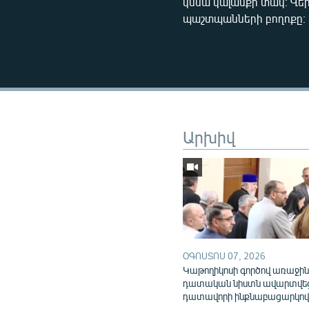
կմնա կալանքի տակ։ Վ
պաշտպանների բողոքը։
Արխիվ
ՕԳՈՍՏՈՍ 07, 2026
Կաթողիկոսի գործով առաջի
դատական նիստն ավարտվե
դատավորի ինքնաբացարկո