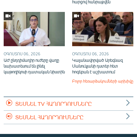
հարցով հանրաքվեն
ՕԳՈՍՏՈՍ 06, 2026
ՕԳՈՍՏՈՍ 06, 2026
ԱԺ ընդդիմադիր ուժերը վաղը
Կալանավորված Արեգնազ
նախատեսում են լինել
Մանուկյանի դստեր հետ
կաթողիկոսի դատական նիստին
հոգեբան է աշխատում
Բոլոր հեռարձակումների արխիվը
ՏԵՍՆԵԼ TV ՀԱՂՈՐԴՈՒՄՆԵՐԸ
ՏԵՍՆԵԼ ՀԱՂՈՐԴՈՒՄՆԵՐԸ