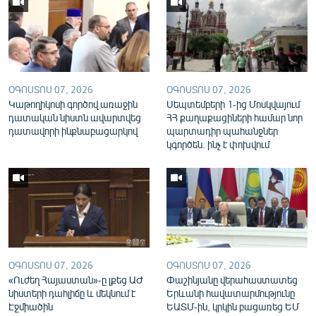
English
Русский
ՀԵՏԵՎԵՔ ՄԵԶ
ՕԳՈՍՏՈՍ 07, 2026
ՕԳՈՍՏՈՍ 07, 2026
Կաթողիկոսի գործով առաջին
Սեպտեմբերի 1-ից Մոսկվայում
դատական նիստն ավարտվեց
ՀՀ քաղաքացիների համար նոր
դատավորի ինքնաբացարկով
պարտադիր պահանջներ
կգործեն. ինչ է փոխվում
«Ազատության» բոլոր կայքերը
ՕԳՈՍՏՈՍ 07, 2026
ՕԳՈՍՏՈՍ 07, 2026
«Ուժեղ Հայաստան»-ը լքեց ԱԺ
Փաշինյանը վերահաստատեց
նիստերի դահլիճը և մեկնում է
Երևանի հավատարմությունը
Էջմիածին
ԵԱՏՄ-ին, կրկին բացառեց ԵՄ