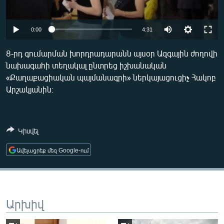
ՄԻՋԱԶԳԱՅԻՆ
ՄՇԱԿՈՒՅԹ
Auto
0:00
4:31
ՍՊՈՐՏ
240p
8-րդ գումարման խորդրադարանն այսօր Ազգային ժողովի
ՄԵԿՆԱԲԱՆՈՒԹՅՈՒՆ
նախագահի տեղակալ ընտրեց իշխանական
360p
«Քաղաքացիական պայմանագրի» ներկայացուցիչ Հակոբ
ՏՏ ԵՒ ԻՆՏԵՐՆԵՏ
480p
Auto
240p
360p
480p
Արշակյանին։
ԿՈՐՈՆԱՎԻՐՈՒՍ
720p
720p
ԱՐԽԻՎ
Կիսվել
ՏԵՍԱՆՅՈՒԹԵՐ
Ավելացրեք մեզ Google-ում
ԲԱՆԱՎԵՃ
ՁԳՏԵԼՈՎ ԼԱՎԱԳՈՒՅՆԻՆ
ՓՈԴՔԱՍԹ
Արխիվ
Հայերեն