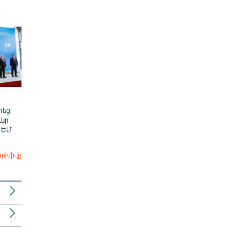
տեց
նը
 ԵՄ
արխիվը