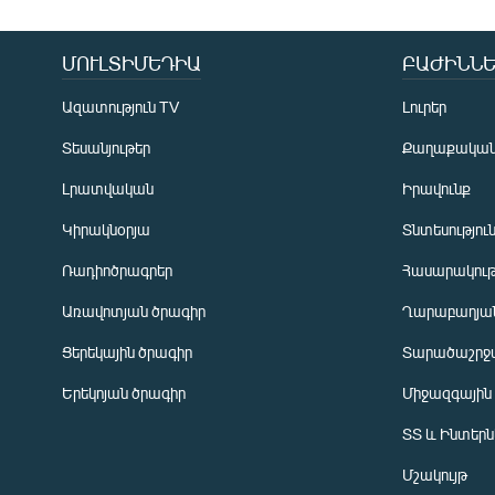
ՄՈՒԼՏԻՄԵԴԻԱ
ԲԱԺԻՆՆԵ
Ազատություն TV
Լուրեր
Տեսանյութեր
Քաղաքակա
Լրատվական
Իրավունք
Կիրակնօրյա
Տնտեսությու
Ռադիոծրագրեր
Հասարակութ
Առավոտյան ծրագիր
Ղարաբաղյան
Ցերեկային ծրագիր
Տարածաշրջ
Հայերեն
Երեկոյան ծրագիր
Միջազգային
English
ՏՏ և Ինտեր
Русский
Մշակույթ