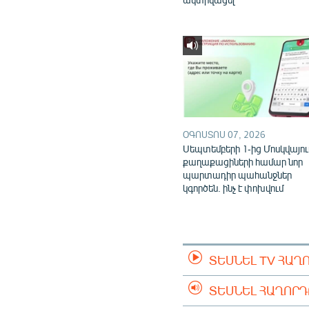
ՕԳՈՍՏՈՍ 07, 2026
Սեպտեմբերի 1-ից Մոսկվայու
քաղաքացիների համար նոր
պարտադիր պահանջներ
կգործեն. ինչ է փոխվում
ՏԵՍՆԵԼ TV ՀԱՂ
ՏԵՍՆԵԼ ՀԱՂՈՐ