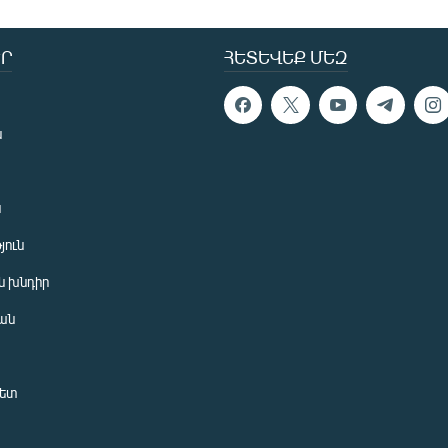
Ր
ՀԵՏԵՎԵՔ ՄԵԶ
ն
ն
յուն
 խնդիր
ան
նետ