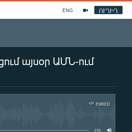
ՈՒՂԻՂ
ENG
ում այսօր ԱՄՆ-ում
EMBED
ble
2:53