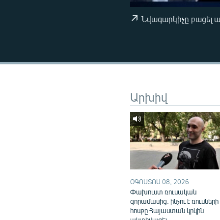
ՄԻՋԱԶԳԱՅԻՆ
ՄՇԱԿՈՒՅԹ
Նվագարկիչը բացել 
ՍՊՈՐՏ
ՄԵԿՆԱԲԱՆՈՒԹՅՈՒՆ
ՏՏ ԵՒ ԻՆՏԵՐՆԵՏ
ԿՈՐՈՆԱՎԻՐՈՒՍ
Արխիվ
ԱՐԽԻՎ
ՏԵՍԱՆՅՈՒԹԵՐ
ԲԱՆԱՎԵՃ
ՁԳՏԵԼՈՎ ԼԱՎԱԳՈՒՅՆԻՆ
ՓՈԴՔԱՍԹ
ՕԳՈՍՏՈՍ 08, 2026
Փախուստ ռուսական
զորամասից. ինչու է ռուսների
հոսքը Հայաստան կրկին
ակտիվացել