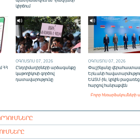
կիրճում
ՕԳՈՍՏՈՍ 07, 2026
ՕԳՈՍՏՈՍ 07, 2026
մ ՀՀ
Ընդդիմադիրների արձագանքը
Փաշինյանը վերահաստա
կաթողիկոսի գործով
Երևանի հավատարմությու
դատավարությունը
ԵԱՏՄ-ին, կրկին բացառեց
հարցով հանրաքվեն
Բոլոր հեռարձակումների 
ՈՐԴՈՒՄՆԵՐԸ
ԴՈՒՄՆԵՐԸ