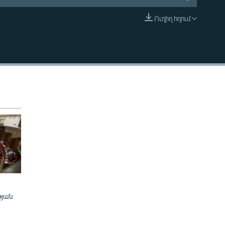
Ուղիղ հղում
EMBED
թյան