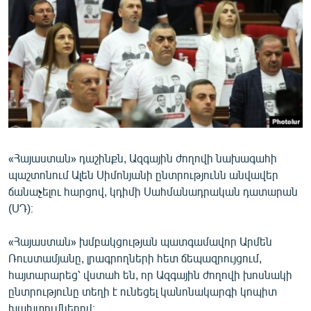
ՄԻՋԱԶԳԱՅԻՆ
ՄՇԱԿՈՒՅԹ
ՍՊՈՐՏ
ՄԵԿՆԱԲԱՆՈՒԹՅՈՒՆ
ՏՏ ԵՒ ԻՆՏԵՐՆԵՏ
ԿՈՐՈՆԱՎԻՐՈՒՍ
«Հայաստան» դաշինքն, Ազգային ժողովի նախագահի
ԱՐԽԻՎ
պաշտոնում Ալեն Սիմոնյանի ընտրությունն անվավեր
ՏԵՍԱՆՅՈՒԹԵՐ
ճանաչելու հարցով, կդիմի Սահմանադրական դատարան
(ՍԴ)։
ԲԱՆԱՎԵՃ
ՁԳՏԵԼՈՎ ԼԱՎԱԳՈՒՅՆԻՆ
«Հայաստան» խմբակցության պատգամավոր Արմեն
Ռուստամյանը, լրագրողների հետ ճեպազրույցում,
ՓՈԴՔԱՍԹ
հայտարարեց՝ վստահ են, որ Ազգային ժողովի խոսնակի
ընտրությունը տեղի է ունեցել կանոնակարգի կոպիտ
Հայերեն
խախտումներով։