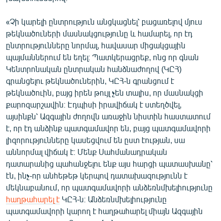
English
«Չի կարելի ընտրություն անցկացնել՝ բացառելով մյուս
Русский
թեկնածուների մասնակցությունը և համարել, որ էդ
ընտրությունները նորմալ, հավասար միցակցային
ՀԵՏԵՎԵՔ ՄԵԶ
պայմաններում են եղել։ Պատկերացրեք, ոնց որ գնան
Կենտրոնական ընտրական հանձնաժողով (ԿԸՀ)
գրանցելու թեկնածուներին, ԿԸՀ-ն գրանցում է
թեկնածուին, բայց իրեն թույլ չեն տալիս, որ մասնակցի
քարոզարշավին։ Էդպիսի իրավիճակ է ստեղծվել,
այսինքն՝ Ազգային ժողովն առաջին նիստին հաստատում
«Ազատության» բոլոր կայքերը
է, որ էդ անձինք պատգամավոր են, բայց պատգամավորի
լիզորությունները կասեցվում են ըստ էության, սա
աննորմալ վիճակ է։ Մենք Սահմանադրական
դատարանից պահանջելու ենք այս հարցի պատասխանը՝
էն, ինչ-որ անհեթեթ կերպով դատախազությունն է
մեկնաբանում, որ պատգամավորի անձեռնմխելիությունը
հաղթահարել է
ԿԸՀ-ն։ Անձեռնմխելիությունը
պատգամավորի կարող է հաղթահարել միայն Ազգային