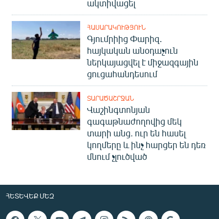
ակտիվացել
ՀԱՍԱՐԱԿՈՒԹՅՈՒՆ
Գյումրիից Փարիզ․
հայկական անօդաչուն
ներկայացվել է միջազգային
ցուցահանդեսում
ՏԱՐԱԾԱՇՐՋԱՆ
Վաշինգտոնյան
գագաթնաժողովից մեկ
տարի անց. ուր են հասել
կողմերը և ինչ հարցեր են դեռ
մնում չլուծված
ՀԵՏԵՎԵՔ ՄԵԶ