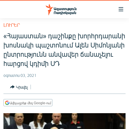
Մատչելիության
հղումներ
Անցնել
ԼՈՒՐԵՐ
հիմնական
ԱԶԱՏՈՒԹՅՈՒՆ TV
«Հայաստան» դաշինքը խորհրդարանի
բովանդակությանը
ՀԱՅԱՍՏԱՆ
Անցնել
խոսնակի պաշտոնում Ալեն Սիմոնյանի
հիմնական
ՔԱՂԱՔԱԿԱՆ
ընտրությունն անվավեր ճանաչելու
մենյուին
ԸՆՏՐՈՒԹՅՈՒՆՆԵՐ 2026
հարցով կդիմի ՍԴ
Որոնում
ԻՐԱՎՈՒՆՔ
օգոստոս 03, 2021
ՀԱՍԱՐԱԿՈՒԹՅՈՒՆ
Կիսվել
ՏՆՏԵՍՈՒԹՅՈՒՆ
ՂԱՐԱԲԱՂ
Ավելացրեք մեզ Google-ում
ՊԱՏԵՐԱԶՄԻ 6 ՇԱԲԱԹՆԵՐԸ
ՏԱՐԱԾԱՇՐՋԱՆ