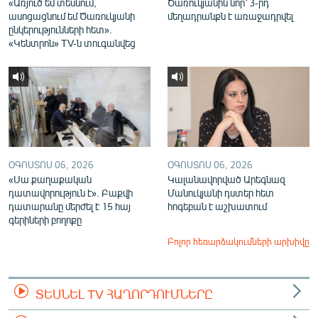
«Առյուծ եմ տեսնում,
Ծառուկյանին նոր՝ 3-րդ
ասոցացնում եմ Ծառուկյանի
մեղադրանքն է առաջադրվել
ընկերությունների հետ».
«Կենտրոն» TV-ն տուգանվեց
ՕԳՈՍՏՈՍ 06, 2026
ՕԳՈՍՏՈՍ 06, 2026
«Սա քաղաքական
Կալանավորված Արեգնազ
դատավորություն է». Բաքվի
Մանուկյանի դստեր հետ
դատարանը մերժել է 15 հայ
հոգեբան է աշխատում
գերիների բողոքը
Բոլոր հեռարձակումների արխիվը
ՏԵՍՆԵԼ TV ՀԱՂՈՐԴՈՒՄՆԵՐԸ