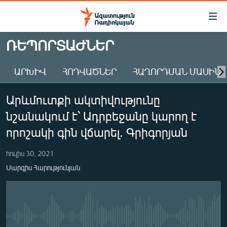
Մատչելիության
հղումներ
Անցնել
ՌԵՊՈՐՏԱԺՆԵՐ
հիմնական
ԱԶԱՏՈՒԹՅՈՒՆ TV
բովանդակությանը
ԱՐԽԻՎ
ՀՈԴՎԱԾՆԵՐ
ՀԱՂՈՐԴՄԱՆ ՄԱՍԻՆ
ՀԱՅԱՍՏԱՆ
Անցնել
հիմնական
ՔԱՂԱՔԱԿԱՆ
Արևմուտքի ակտիվությունը
մենյուին
ԸՆՏՐՈՒԹՅՈՒՆՆԵՐ 2026
Որոնում
նշանակում է՝ Ադրբեջանը կարող է
ԻՐԱՎՈՒՆՔ
որոշակի գին վճարել. Գրիգորյան
ՀԱՍԱՐԱԿՈՒԹՅՈՒՆ
հուլիս 30, 2021
ՏՆՏԵՍՈՒԹՅՈՒՆ
Սարգիս Հարությունյան
ՂԱՐԱԲԱՂ
ՊԱՏԵՐԱԶՄԻ 6 ՇԱԲԱԹՆԵՐԸ
ՏԱՐԱԾԱՇՐՋԱՆ
No media source currently available