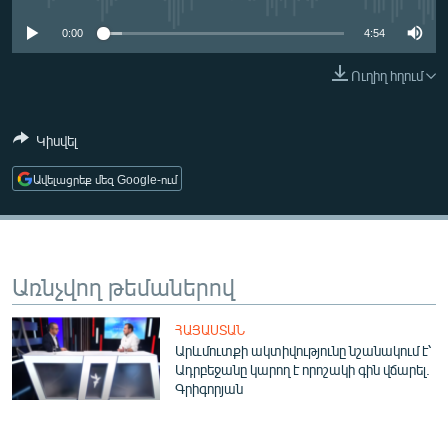
ՄԻՋԱԶԳԱՅԻՆ
0:00
4:54
ՄՇԱԿՈՒՅԹ
Ուղիղ հղում
ՍՊՈՐՏ
ՄԵԿՆԱԲԱՆՈՒԹՅՈՒՆ
Կիսվել
ՏՏ ԵՒ ԻՆՏԵՐՆԵՏ
Ավելացրեք մեզ Google-ում
ԿՈՐՈՆԱՎԻՐՈՒՍ
ԱՐԽԻՎ
ՏԵՍԱՆՅՈՒԹԵՐ
Առնչվող թեմաներով
ԲԱՆԱՎԵՃ
ՀԱՅԱՍՏԱՆ
ՁԳՏԵԼՈՎ ԼԱՎԱԳՈՒՅՆԻՆ
Արևմուտքի ակտիվությունը նշանակում է՝
Ադրբեջանը կարող է որոշակի գին վճարել.
ՓՈԴՔԱՍԹ
Գրիգորյան
Հայերեն