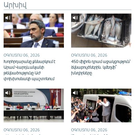
Արխիվ
English
Русский
ՀԵՏԵՎԵՔ ՄԵԶ
ՕԳՈՍՏՈՍ 06, 2026
ՕԳՈՍՏՈՍ 06, 2026
Խորհրդարանը քննարկում է
450 միլիոն դրամ աջակցություն՝
Արամ Վարդևանյանի
ձկնաբույծներին. կմեղմի՞
թեկնածությունը ԱԺ
խնդիրները
«Ազատության» բոլոր կայքերը
փոխխոսնակի պաշտոնում
ՕԳՈՍՏՈՍ 06, 2026
ՕԳՈՍՏՈՍ 06, 2026