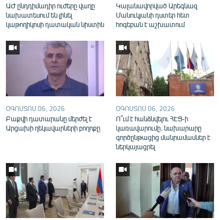
ԱԺ ընդդիմադիր ուժերը վաղը
Կալանավորված Արեգնազ
English
նախատեսում են լինել
Մանուկյանի դստեր հետ
կաթողիկոսի դատական նիստին
հոգեբան է աշխատում
Русский
ՀԵՏԵՎԵՔ ՄԵԶ
ՕԳՈՍՏՈՍ 06, 2026
ՕԳՈՍՏՈՍ 06, 2026
Բաքվի դատարանը մերժել է
Ո՞ւմ է հանձնվելու ՀԷՑ-ի
«Ազատության» բոլոր կայքերը
Արցախի ղեկավարների բողոքը
կառավարումը. նախարարը
գործընթացից մանրամասներ է
ներկայացրել