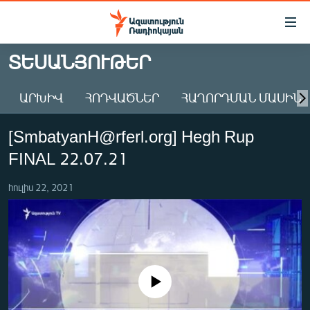
Մատչելիության
հղումներ
Անցնել
ՏԵՍԱՆՅՈՒԹԵՐ
հիմնական
ԱԶԱՏՈՒԹՅՈՒՆ TV
բովանդակությանը
ԱՐԽԻՎ
ՀՈԴՎԱԾՆԵՐ
ՀԱՂՈՐԴՄԱՆ ՄԱՍԻՆ
ՀԱՅԱՍՏԱՆ
Անցնել
հիմնական
ՔԱՂԱՔԱԿԱՆ
[SmbatyanH@rferl.org] Hegh Rup
մենյուին
ԸՆՏՐՈՒԹՅՈՒՆՆԵՐ 2026
Որոնում
FINAL 22.07.21
ԻՐԱՎՈՒՆՔ
հուլիս 22, 2021
ՀԱՍԱՐԱԿՈՒԹՅՈՒՆ
ՏՆՏԵՍՈՒԹՅՈՒՆ
ՂԱՐԱԲԱՂ
ՊԱՏԵՐԱԶՄԻ 6 ՇԱԲԱԹՆԵՐԸ
No media source currently available
ՏԱՐԱԾԱՇՐՋԱՆ