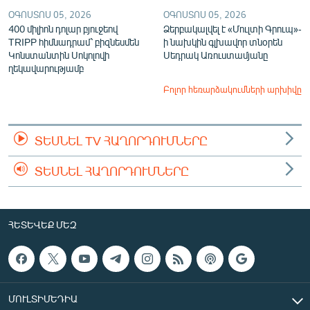
ՕԳՈՍՏՈՍ 05, 2026
ՕԳՈՍՏՈՍ 05, 2026
400 միլիոն դոլար բյուջեով
Ձերբակալվել է «Մուլտի Գրուպ»-
TRIPP հիմնադրամ՝ բիզնեսմեն
ի նախկին գլխավոր տնօրեն
Կոնստանտին Սոկոլովի
Սեդրակ Առուստամյանը
ղեկավարությամբ
Բոլոր հեռարձակումների արխիվը
ՏԵՍՆԵԼ TV ՀԱՂՈՐԴՈՒՄՆԵՐԸ
ՏԵՍՆԵԼ ՀԱՂՈՐԴՈՒՄՆԵՐԸ
ՀԵՏԵՎԵՔ ՄԵԶ
ՄՈՒԼՏԻՄԵԴԻԱ