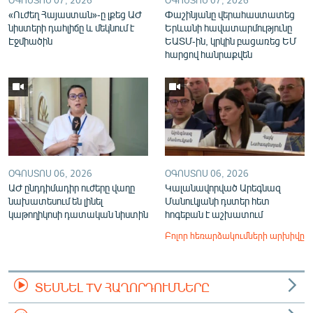
«Ուժեղ Հայաստան»-ը լքեց ԱԺ
Փաշինյանը վերահաստատեց
նիստերի դահլիճը և մեկնում է
Երևանի հավատարմությունը
Էջմիածին
ԵԱՏՄ-ին, կրկին բացառեց ԵՄ
հարցով հանրաքվեն
ՕԳՈՍՏՈՍ 06, 2026
ՕԳՈՍՏՈՍ 06, 2026
ԱԺ ընդդիմադիր ուժերը վաղը
Կալանավորված Արեգնազ
նախատեսում են լինել
Մանուկյանի դստեր հետ
կաթողիկոսի դատական նիստին
հոգեբան է աշխատում
Բոլոր հեռարձակումների արխիվը
ՏԵՍՆԵԼ TV ՀԱՂՈՐԴՈՒՄՆԵՐԸ