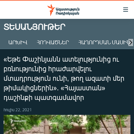
Մատչելիության
հղումներ
Անցնել
ՏԵՍԱՆՅՈՒԹԵՐ
հիմնական
ԱԶԱՏՈՒԹՅՈՒՆ TV
բովանդակությանը
ԱՐԽԻՎ
ՀՈԴՎԱԾՆԵՐ
ՀԱՂՈՐԴՄԱՆ ՄԱՍԻՆ
ՀԱՅԱՍՏԱՆ
Անցնել
հիմնական
ՔԱՂԱՔԱԿԱՆ
«Եթե Փաշինյանն ատելությունից ու
մենյուին
ԸՆՏՐՈՒԹՅՈՒՆՆԵՐ 2026
Որոնում
բռնությունից հրաժարվելու
ԻՐԱՎՈՒՆՔ
մտադրություն ունի, թող ազատի մեր
ՀԱՍԱՐԱԿՈՒԹՅՈՒՆ
թիմակիցներին». «Հայաստան»
դաշինքի պատգամավոր
ՏՆՏԵՍՈՒԹՅՈՒՆ
ՂԱՐԱԲԱՂ
հուլիս 22, 2021
ՊԱՏԵՐԱԶՄԻ 6 ՇԱԲԱԹՆԵՐԸ
ՏԱՐԱԾԱՇՐՋԱՆ