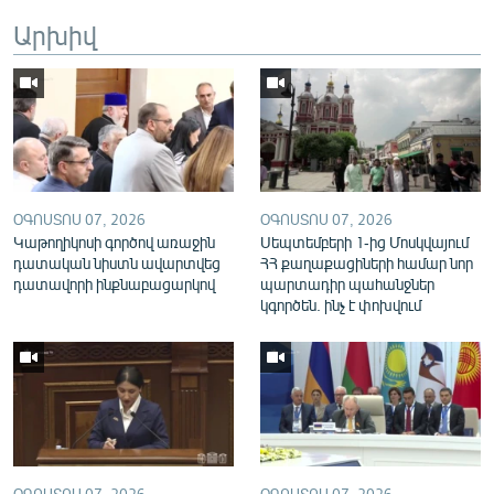
English
Արխիվ
Русский
ՀԵՏԵՎԵՔ ՄԵԶ
ՕԳՈՍՏՈՍ 07, 2026
ՕԳՈՍՏՈՍ 07, 2026
Կաթողիկոսի գործով առաջին
Սեպտեմբերի 1-ից Մոսկվայում
դատական նիստն ավարտվեց
ՀՀ քաղաքացիների համար նոր
«Ազատության» բոլոր կայքերը
դատավորի ինքնաբացարկով
պարտադիր պահանջներ
կգործեն. ինչ է փոխվում
ՕԳՈՍՏՈՍ 07, 2026
ՕԳՈՍՏՈՍ 07, 2026