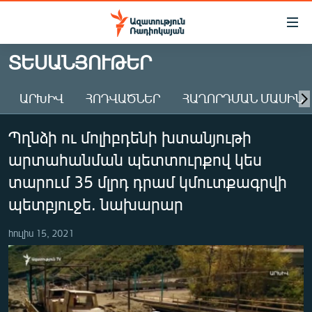
Մատչելիության
հղումներ
Անցնել
ՏԵՍԱՆՅՈՒԹԵՐ
հիմնական
ԱԶԱՏՈՒԹՅՈՒՆ TV
բովանդակությանը
ԱՐԽԻՎ
ՀՈԴՎԱԾՆԵՐ
ՀԱՂՈՐԴՄԱՆ ՄԱՍԻՆ
ՀԱՅԱՍՏԱՆ
Անցնել
հիմնական
ՔԱՂԱՔԱԿԱՆ
Պղնձի ու մոլիբդենի խտանյութի
մենյուին
ԸՆՏՐՈՒԹՅՈՒՆՆԵՐ 2026
Որոնում
արտահանման պետտուրքով կես
ԻՐԱՎՈՒՆՔ
տարում 35 մլրդ դրամ կմուտքագրվի
ՀԱՍԱՐԱԿՈՒԹՅՈՒՆ
պետբյուջե. նախարար
ՏՆՏԵՍՈՒԹՅՈՒՆ
հուլիս 15, 2021
ՂԱՐԱԲԱՂ
ՊԱՏԵՐԱԶՄԻ 6 ՇԱԲԱԹՆԵՐԸ
ՏԱՐԱԾԱՇՐՋԱՆ