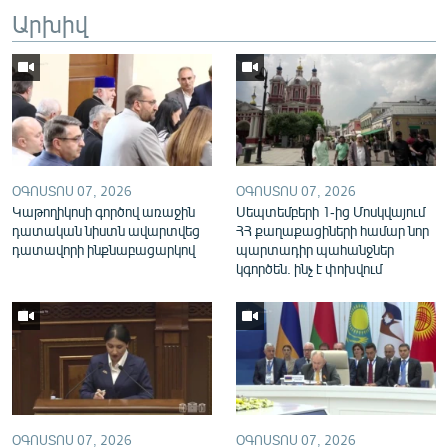
Արխիվ
English
Русский
ՀԵՏԵՎԵՔ ՄԵԶ
ՕԳՈՍՏՈՍ 07, 2026
ՕԳՈՍՏՈՍ 07, 2026
Կաթողիկոսի գործով առաջին
Սեպտեմբերի 1-ից Մոսկվայում
դատական նիստն ավարտվեց
ՀՀ քաղաքացիների համար նոր
«Ազատության» բոլոր կայքերը
դատավորի ինքնաբացարկով
պարտադիր պահանջներ
կգործեն. ինչ է փոխվում
ՕԳՈՍՏՈՍ 07, 2026
ՕԳՈՍՏՈՍ 07, 2026