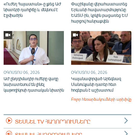
«Ուժեղ Հայաստան»-ը լքեց ԱԺ
Փաշինյանը վերահաստատեց
նիստերի դահլիճը և մեկնում է
Երևանի հավատարմությունը
Էջմիածին
ԵԱՏՄ-ին, կրկին բացառեց ԵՄ
հարցով հանրաքվեն
ՕԳՈՍՏՈՍ 06, 2026
ՕԳՈՍՏՈՍ 06, 2026
ԱԺ ընդդիմադիր ուժերը վաղը
Կալանավորված Արեգնազ
նախատեսում են լինել
Մանուկյանի դստեր հետ
կաթողիկոսի դատական նիստին
հոգեբան է աշխատում
Բոլոր հեռարձակումների արխիվը
ՏԵՍՆԵԼ TV ՀԱՂՈՐԴՈՒՄՆԵՐԸ
ՏԵՍՆԵԼ ՀԱՂՈՐԴՈՒՄՆԵՐԸ