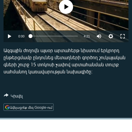
ՄԻՋԱԶԳԱՅԻՆ
No media source currently available
ՄՇԱԿՈՒՅԹ
ՍՊՈՐՏ
Auto
ՄԵԿՆԱԲԱՆՈՒԹՅՈՒՆ
0:00
4:21
240p
ՏՏ ԵՒ ԻՆՏԵՐՆԵՏ
Ազգային ժողովն այսօր արտահերթ նիստում երկրորդ
ընթերցմամբ ընդունեց մետաղների գործող շուկայական
360p
ԿՈՐՈՆԱՎԻՐՈՒՍ
գների շուրջ 15 տոկոսի չափով արտահանման տուրք
480p
ԱՐԽԻՎ
Auto
240p
360p
480p
սահմանող կառավարության նախագիծը։
720p
ՏԵՍԱՆՅՈՒԹԵՐ
720p
1080p
1080p
ԲԱՆԱՎԵՃ
Կիսվել
ՁԳՏԵԼՈՎ ԼԱՎԱԳՈՒՅՆԻՆ
Ավելացրեք մեզ Google-ում
ՓՈԴՔԱՍԹ
Հայերեն