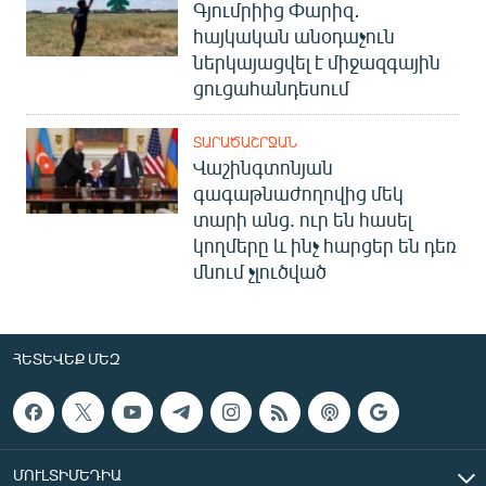
Գյումրիից Փարիզ․
հայկական անօդաչուն
ներկայացվել է միջազգային
ցուցահանդեսում
ՏԱՐԱԾԱՇՐՋԱՆ
Վաշինգտոնյան
գագաթնաժողովից մեկ
տարի անց. ուր են հասել
կողմերը և ինչ հարցեր են դեռ
մնում չլուծված
ՀԵՏԵՎԵՔ ՄԵԶ
ՄՈՒԼՏԻՄԵԴԻԱ