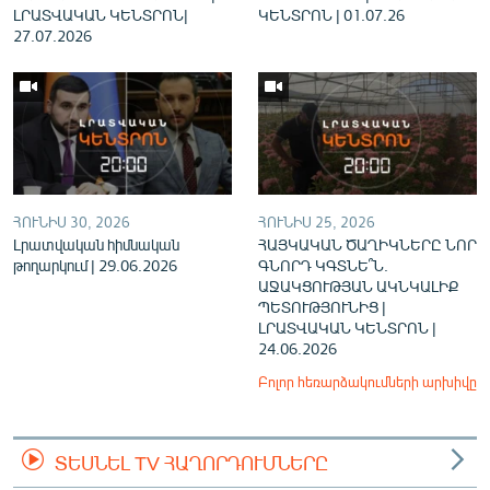
ԼՐԱՏՎԱԿԱՆ ԿԵՆՏՐՈՆ|
ԿԵՆՏՐՈՆ | 01.07.26
27.07.2026
ՀՈՒՆԻՍ 30, 2026
ՀՈՒՆԻՍ 25, 2026
Լրատվական հիմնական
ՀԱՅԿԱԿԱՆ ԾԱՂԻԿՆԵՐԸ ՆՈՐ
թողարկում | 29.06.2026
ԳՆՈՐԴ ԿԳՏՆԵ՞Ն.
ԱՋԱԿՑՈՒԹՅԱՆ ԱԿՆԿԱԼԻՔ
ՊԵՏՈՒԹՅՈՒՆԻՑ |
ԼՐԱՏՎԱԿԱՆ ԿԵՆՏՐՈՆ |
24.06.2026
Բոլոր հեռարձակումների արխիվը
ՏԵՍՆԵԼ TV ՀԱՂՈՐԴՈՒՄՆԵՐԸ