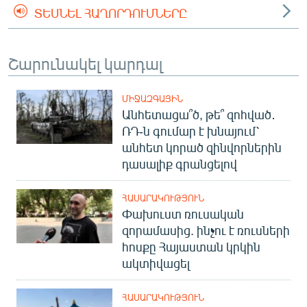
ՏԵՍՆԵԼ ՀԱՂՈՐԴՈՒՄՆԵՐԸ
Շարունակել կարդալ
ՄԻՋԱԶԳԱՅԻՆ
Անհետացա՞ծ, թե՞ զոհված․
ՌԴ-ն գումար է խնայում՝
անհետ կորած զինվորներին
դասալիք գրանցելով
ՀԱՍԱՐԱԿՈՒԹՅՈՒՆ
Փախուստ ռուսական
զորամասից. ինչու է ռուսների
հոսքը Հայաստան կրկին
ակտիվացել
ՀԱՍԱՐԱԿՈՒԹՅՈՒՆ