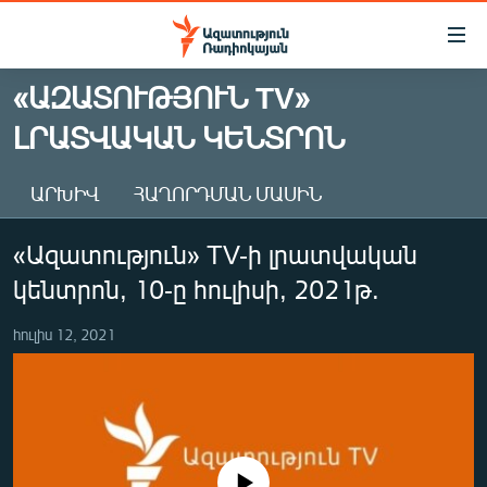
Մատչելիության
հղումներ
Անցնել
«ԱԶԱՏՈՒԹՅՈՒՆ TV»
հիմնական
ԱԶԱՏՈՒԹՅՈՒՆ TV
ԼՐԱՏՎԱԿԱՆ ԿԵՆՏՐՈՆ
բովանդակությանը
ՀԱՅԱՍՏԱՆ
Անցնել
հիմնական
ՔԱՂԱՔԱԿԱՆ
ԱՐԽԻՎ
ՀԱՂՈՐԴՄԱՆ ՄԱՍԻՆ
մենյուին
ԸՆՏՐՈՒԹՅՈՒՆՆԵՐ 2026
Որոնում
«Ազատություն» TV-ի լրատվական
ԻՐԱՎՈՒՆՔ
կենտրոն, 10-ը հուլիսի, 2021թ.
ՀԱՍԱՐԱԿՈՒԹՅՈՒՆ
հուլիս 12, 2021
ՏՆՏԵՍՈՒԹՅՈՒՆ
ՂԱՐԱԲԱՂ
ՊԱՏԵՐԱԶՄԻ 6 ՇԱԲԱԹՆԵՐԸ
ՏԱՐԱԾԱՇՐՋԱՆ
No media source currently available