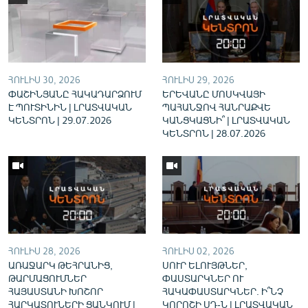
English
Русский
ՀԵՏԵՎԵՔ ՄԵԶ
ՀՈՒԼԻՍ 30, 2026
ՀՈՒԼԻՍ 29, 2026
ՓԱՇԻՆՅԱՆԸ ՀԱԿԱԴԱՐՁՈՒՄ
ԵՐԵՎԱՆԸ ՄՈՍԿՎԱՅԻ
Է ՊՈՒՏԻՆԻՆ | ԼՐԱՏՎԱԿԱՆ
ՊԱՀԱՆՋՈՎ ՀԱՆՐԱՔՎԵ
ԿԵՆՏՐՈՆ | 29.07.2026
ԿԱՆՑԿԱՑՆԻ՞ | ԼՐԱՏՎԱԿԱՆ
ԿԵՆՏՐՈՆ | 28.07.2026
«Ազատության» բոլոր կայքերը
ՀՈՒԼԻՍ 28, 2026
ՀՈՒԼԻՍ 02, 2026
ԱՌԱՋԱՐԿ ԹԵՀՐԱՆԻՑ,
ՍՈՒՐ ԵԼՈՒՅԹՆԵՐ,
ԹԱՐՄԱՑՈՒՄՆԵՐ
ՓԱՍՏԱՐԿՆԵՐ ՈՒ
ՀԱՅԱՍՏԱՆԻ ԽՈՇՈՐ
ՀԱԿԱՓԱՍՏԱՐԿՆԵՐ. Ի՞ՆՉ
ՀԱՐԿԱՏՈՒՆԵՐԻ ՑԱՆԿՈՒՄ |
ԿՈՐՈՇԻ ՍԴ-Ն | ԼՐԱՏՎԱԿԱՆ