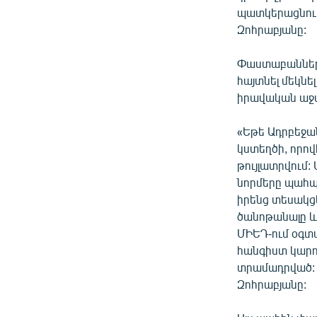
պատկերացնու
Զոհրաբյանը:
Փաստաբանների
հայտնել մեկնե
իրավական աջա
«Եթե Ադրբեջան
կստեղծի, որով
թույլատրվում:
նորմերը պահպա
իրենց տեսակցե
ծանոթանալը և
ՄԻԵԴ-ում օգտա
հանգիստ կարող
տրամադրված: 
Զոհրաբյանը: