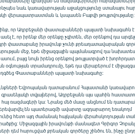
աստաբանները զբաղված են ռազմագերիների հարազատների
 ինչպես նաև կառավարության աջակցությունը ստանալու հար
ակի վերապատրաստման և կսպասեն Բաքվի թույլտվությանը։
ինք, որ Ադրբեջանի փաստաբանների պալատի նախագահն է 
ասել է, որ իրենք մեր օրենքը չգիտեն, մեր օրենքով դա արգել
երկրի փաստաբանը իրավունք չունի քրեադատավարական գոր
րության մեջ, եթե միջազգային պայմանագրով դա նախատեսվ
 ասում, բայց նույն իրենց օրենքով թույլատրված է խորհրդ
 օգնության տրամադրումը, եթե դա վերաբերում է միջազգա
 ընդգծեց Փաստաբանների պալատի նախագահը:
ւնքների Եվրոպական դատարանում Հայաստանի կառավարո
 գրասենյակի տվյալներով, Ադրբեջանն այս պահին հաստատում
 հայ ռազմագերի կա։ Նրանց մեծ մասը անցնում են դատարա
երեվարվել են պատերազմի ավարտը ազդարարող եռակողմ
ունից հետո այդ ժամանակ հայկական վերահսկողության տա
ածքից։ Միջազգային իրավունքի մասնագետ Գրիգոր Չոբանյա
երի դեմ հարուցված քրեական գործերը շինծու են, ինչը ընդ