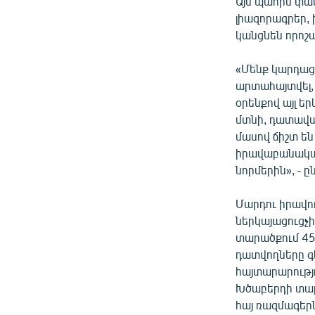
Այս պահին փ
լիազորագրեր,
կանցնեն որոշ
«Մենք կարդաց
արտահայտվել, 
օրենքով այլ 
մտնի, դատավա
մասով ճիշտ են
իրավաբանական
նորմերին», -
Մարդու իրավո
ներկայացուցչի
տարածքում 45
դատվողները գ
հայտարարությ
Խծաբերդի տար
հայ ռազմագերն