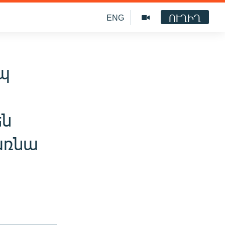
ՈՒՂԻՂ
ENG
րպ
են
առնա