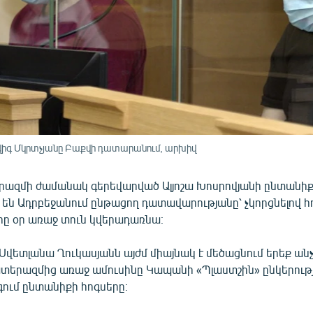
ւդվիգ Մկրտչյանը Բաքվի դատարանում, արխիվ
րազմի ժամանակ գերեվարված Ալյոշա Խոսրովյանի ընտանիք
 են Ադրբեջանում ընթացող դատավարությանը՝ չկորցնելով հու
րը օր առաջ տուն կվերադառնա։
 Սվետլանա Ղուկասյանն այժմ միայնակ է մեծացնում երեք 
տերազմից առաջ ամուսինը Կապանի «Պլաստշին» ընկերությո
գում ընտանիքի հոգսերը։