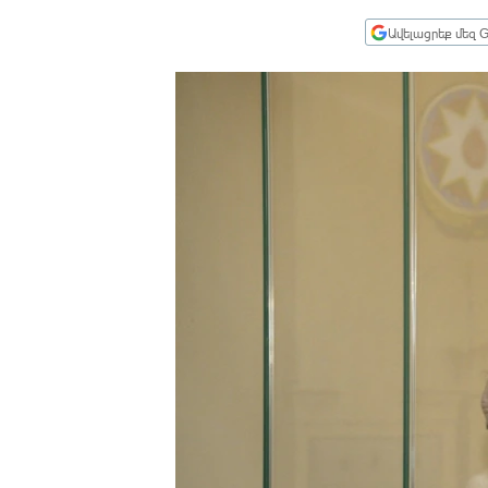
ՄԻՋԱԶԳԱՅԻՆ
Ավելացրեք մեզ G
ՄՇԱԿՈՒՅԹ
ՍՊՈՐՏ
ՄԵԿՆԱԲԱՆՈՒԹՅՈՒՆ
ՏՏ ԵՒ ԻՆՏԵՐՆԵՏ
ԿՈՐՈՆԱՎԻՐՈՒՍ
ԱՐԽԻՎ
ՏԵՍԱՆՅՈՒԹԵՐ
ԲԱՆԱՎԵՃ
ՁԳՏԵԼՈՎ ԼԱՎԱԳՈՒՅՆԻՆ
ՓՈԴՔԱՍԹ