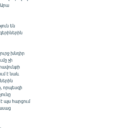
 Արա
ուն են
ագերիներին
լուրջ խնդիր
ւմը չի
իրավունքի
ւմ է նաև
ններին
, որպեսզի
յունը
է այս հարցում
 ասաց