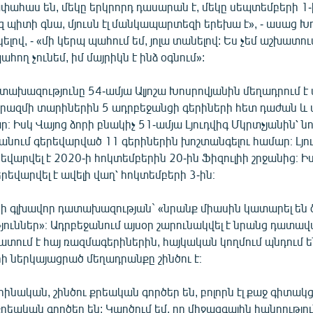
ափահաս են, մեկը երկրորդ դասարան է, մեկը սեպտեմբերի 1-
պիտի գնա, մյուսն էլ մանկապարտեզի երեխա է», - ասաց Խ
ելով, - «մի կերպ պահում եմ, յոլա տանելով: Ես չեմ աշխատու
հող չունեմ, իմ մայրիկն է ինձ օգնում»:
տախազությունը 54-ամյա Ալյոշա Խոսրովյանին մեղադրում 
ազմի տարիներին 5 ադրբեջանցի գերիների հետ դաժան և 
։ Իսկ Վայոց ձորի բնակիչ 51-ամյա Լյուդվիգ Մկրտչյանին՝ նո
նում գերեվարված 11 գերիներին խոշտանգելու համար։ Լյո
եվարվել է 2020-ի հոկտեմբերին 20-ին Ֆիզուլիի շրջանից։ Իս
րեվարվել է ավելի վաղ՝ հոկտեմբերի 3-ին։
ի գլխավոր դատախազության` «նրանք միասին կատարել են 
ուններ»։ Ադրբեջանում այսօր շարունակվել է նրանց դատավա
ատում է հայ ռազմագերիներին, հայկական կողմում պնդում 
 ներկայացրած մեղադրանքը շինծու է։
ինական, շինծու քրեական գործեր են, բոլորն էլ քաջ գիտակցո
րեական գործեր են: Կարծում եմ, որ միջազգային հանրություն