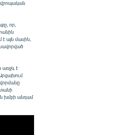
 Եվրոպական
քը, որ,
րանին
 է այն մասին,
իմնավորված
 առջև է
 Արցախում
ավորմանը
ստանի
ոն խմբի անդամ