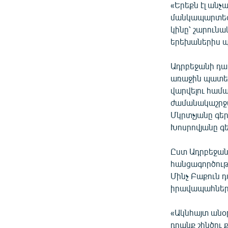
«Երեքն էլ անչ
մանկապարտեզ 
կինը՝ շարունակ
երեխաներիս պա
Ադրբեջանի դա
առաջին պատեր
վարվելու համար
ժամանակաշրջա
Մկրտչյանը գեր
Խոսրովյանը գե
Ըստ Ադրբեջան
հանցագործությ
Մինչ Բաքուն դ
իրավապահների
«Ակնհայտ անօր
դրանք շինծու ք