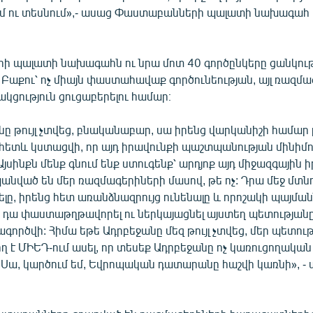
մ ու տեսնում»,- ասաց Փաստաբանների պալատի նախագահ
 պալատի նախագահն ու նրա մոտ 40 գործընկերը ցանկությ
լ Բաքու՝ ոչ միայն փաստահավաք գործունեության, այլ ռազմ
կցություն ցուցաբերելու համար։
ը թույլ չտվեց, բնականաբար, սա իրենց վարկանիշի համար 
հետև կստացվի, որ այդ իրավունքի պաշտպանության մինիմո
 Այսինքն մենք գնում ենք ստուգենք՝ արդյոք այդ միջազգային 
նված են մեր ռազմագերիների մասով, թե ոչ: Դրա մեջ մտնո
լը, իրենց հետ առանձնազրույց ունենալը և որոշակի պայմա
 դա փաստաթղթավորել ու ներկայացնել այստեղ պետությանը
գործվի: Հիմա եթե Ադրբեջանը մեզ թույլ չտվեց, մեր պետութ
 է ՄԻԵԴ-ում ասել, որ տեսեք Ադրբեջանը ոչ կառուցողական 
Սա, կարծում եմ, Եվրոպական դատարանը հաշվի կառնի», -