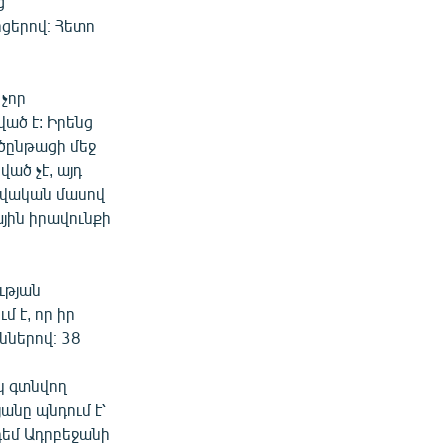
ց
ցերով։ Հետո
չոր
ված է: Իրենց
ծընթացի մեջ
ած չէ, այդ
ատվական մասով
յին իրավունքի
ւթյան
 է, որ իր
ններով։ 38
կ գտնվող
նը պնդում է՝
դեմ Ադրբեջանի