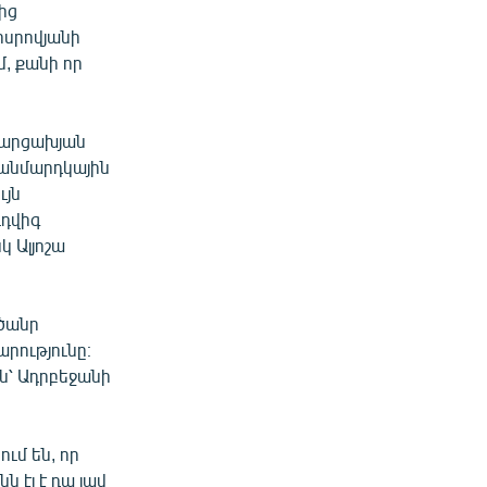
ից
ոսրովյանի
մ, քանի որ
է արցախյան
անմարդկային
ւյն
ւդվիգ
կ Ալյոշա
ծանր
րությունը։
են՝ Ադրբեջանի
ւմ են, որ
ն էլ է դա լավ