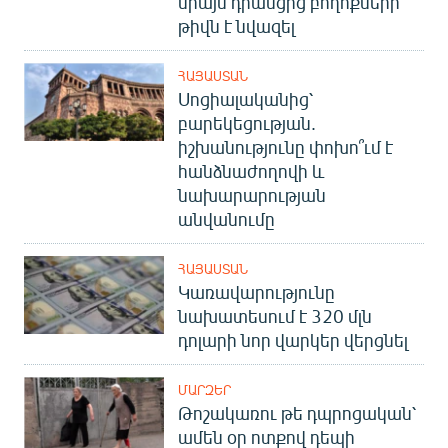
միայն դրանցից բողոքների
թիվն է նվազել
ՀԱՅԱՍՏԱՆ
Սոցիալականից՝
բարեկեցության.
իշխանությունը փոխո՞ւմ է
հանձնաժողովի և
նախարարության
անվանումը
ՀԱՅԱՍՏԱՆ
Կառավարությունը
նախատեսում է 320 մլն
դոլարի նոր վարկեր վերցնել
ՄԱՐԶԵՐ
Թոշակառու թե դպրոցական՝
ամեն օր ոտքով դեպի