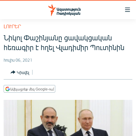
Մատչելիության
հղումներ
Անցնել
ԼՈՒՐԵՐ
հիմնական
ԱԶԱՏՈՒԹՅՈՒՆ TV
Նիկոլ Փաշինյանը ցավակցական
բովանդակությանը
ՀԱՅԱՍՏԱՆ
Անցնել
հեռագիր է հղել Վլադիմիր Պուտինին
հիմնական
ՔԱՂԱՔԱԿԱՆ
մենյուին
հուլիս 06, 2021
ԸՆՏՐՈՒԹՅՈՒՆՆԵՐ 2026
Որոնում
Կիսվել
ԻՐԱՎՈՒՆՔ
ՀԱՍԱՐԱԿՈՒԹՅՈՒՆ
Ավելացրեք մեզ Google-ում
ՏՆՏԵՍՈՒԹՅՈՒՆ
ՂԱՐԱԲԱՂ
ՊԱՏԵՐԱԶՄԻ 6 ՇԱԲԱԹՆԵՐԸ
ՏԱՐԱԾԱՇՐՋԱՆ