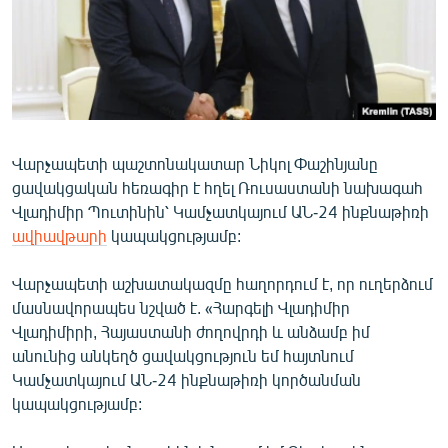
ՄԻՋԱԶԳԱՅԻՆ
ՄՇԱԿՈՒՅԹ
ՍՊՈՐՏ
ՄԵԿՆԱԲԱՆՈՒԹՅՈՒՆ
ՏՏ ԵՒ ԻՆՏԵՐՆԵՏ
Վարչապետի պաշտոնակատար Նիկոլ Փաշինյանը
ցավակցական հեռագիր է հղել Ռուսաստանի նախագահ
ԿՈՐՈՆԱՎԻՐՈՒՍ
Վլադիմիր Պուտինին՝ Կամչատկայում ԱՆ-24 ինքնաթիռի
ԱՐԽԻՎ
ավիավթարի
կապակցությամբ:
ՏԵՍԱՆՅՈՒԹԵՐ
Վարչապետի աշխատակազմը հաղորդում է, որ ուղերձում
ԲԱՆԱՎԵՃ
մասնավորապես նշված է. «Հարգելի Վլադիմիր
Վլադիմիրի, Հայաստանի ժողովրդի և անձամբ իմ
ՁԳՏԵԼՈՎ ԼԱՎԱԳՈՒՅՆԻՆ
անունից անկեղծ ցավակցություն եմ հայտնում
ՓՈԴՔԱՍԹ
Կամչատկայում ԱՆ-24 ինքնաթիռի կործանման
կապակցությամբ:
Հայերեն