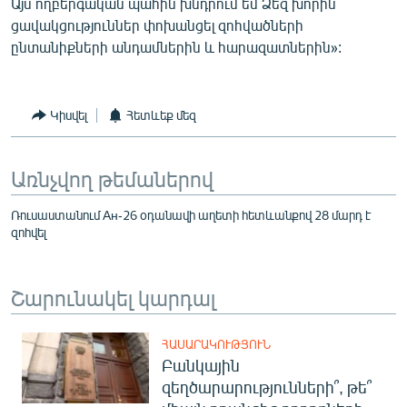
Այս ողբերգական պահին խնդրում եմ Ձեզ խորին
English
ցավակցություններ փոխանցել զոհվածների
ընտանիքների անդամներին և հարազատներին»:
Русский
ՀԵՏԵՎԵՔ ՄԵԶ
Կիսվել
Հետևեք մեզ
Առնչվող թեմաներով
Ռուսաստանում Ан-26 օդանավի աղետի հետևանքով 28 մարդ է
«Ազատության» բոլոր կայքերը
զոհվել
Շարունակել կարդալ
ՀԱՍԱՐԱԿՈՒԹՅՈՒՆ
Բանկային
զեղծարարությունների՞, թե՞