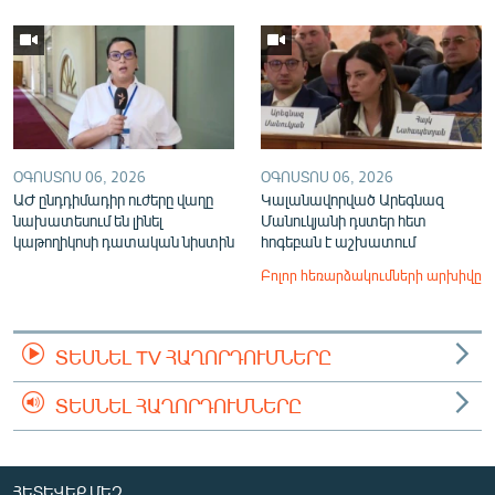
ՕԳՈՍՏՈՍ 06, 2026
ՕԳՈՍՏՈՍ 06, 2026
ԱԺ ընդդիմադիր ուժերը վաղը
Կալանավորված Արեգնազ
նախատեսում են լինել
Մանուկյանի դստեր հետ
կաթողիկոսի դատական նիստին
հոգեբան է աշխատում
Բոլոր հեռարձակումների արխիվը
ՏԵՍՆԵԼ TV ՀԱՂՈՐԴՈՒՄՆԵՐԸ
ՏԵՍՆԵԼ ՀԱՂՈՐԴՈՒՄՆԵՐԸ
ՀԵՏԵՎԵՔ ՄԵԶ