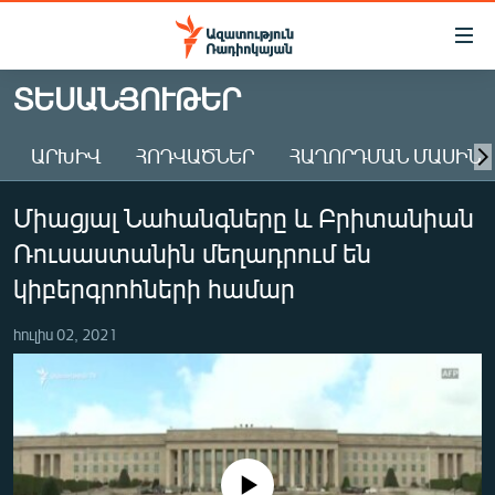
Մատչելիության
հղումներ
Անցնել
ՏԵՍԱՆՅՈՒԹԵՐ
հիմնական
ԱԶԱՏՈՒԹՅՈՒՆ TV
բովանդակությանը
ԱՐԽԻՎ
ՀՈԴՎԱԾՆԵՐ
ՀԱՂՈՐԴՄԱՆ ՄԱՍԻՆ
ՀԱՅԱՍՏԱՆ
Անցնել
հիմնական
ՔԱՂԱՔԱԿԱՆ
Միացյալ Նահանգները և Բրիտանիան
մենյուին
ԸՆՏՐՈՒԹՅՈՒՆՆԵՐ 2026
Որոնում
Ռուսաստանին մեղադրում են
ԻՐԱՎՈՒՆՔ
կիբերգրոհների համար
ՀԱՍԱՐԱԿՈՒԹՅՈՒՆ
հուլիս 02, 2021
ՏՆՏԵՍՈՒԹՅՈՒՆ
ՂԱՐԱԲԱՂ
ՊԱՏԵՐԱԶՄԻ 6 ՇԱԲԱԹՆԵՐԸ
ՏԱՐԱԾԱՇՐՋԱՆ
No media source currently available