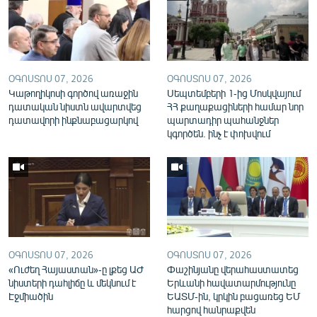
English
Русский
ՀԵՏԵՎԵՔ ՄԵԶ
ՕԳՈՍՏՈՍ 07, 2026
ՕԳՈՍՏՈՍ 07, 2026
Կաթողիկոսի գործով առաջին
Սեպտեմբերի 1-ից Մոսկվայում
դատական նիստն ավարտվեց
ՀՀ քաղաքացիների համար նոր
դատավորի ինքնաբացարկով
պարտադիր պահանջներ
կգործեն. ինչ է փոխվում
«Ազատության» բոլոր կայքերը
ՕԳՈՍՏՈՍ 07, 2026
ՕԳՈՍՏՈՍ 07, 2026
«Ուժեղ Հայաստան»-ը լքեց ԱԺ
Փաշինյանը վերահաստատեց
նիստերի դահլիճը և մեկնում է
Երևանի հավատարմությունը
Էջմիածին
ԵԱՏՄ-ին, կրկին բացառեց ԵՄ
հարցով հանրաքվեն