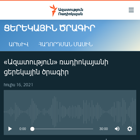
Մատչելիության
հղումներ
Անցնել
ՑԵՐԵԿԱՅԻՆ ԾՐԱԳԻՐ
հիմնական
ԱԶԱՏՈՒԹՅՈՒՆ TV
բովանդակությանը
ԱՐԽԻՎ
ՀԱՂՈՐԴՄԱՆ ՄԱՍԻՆ
ՀԱՅԱՍՏԱՆ
Անցնել
հիմնական
ՔԱՂԱՔԱԿԱՆ
«Ազատություն» ռադիոկայանի
մենյուին
ԸՆՏՐՈՒԹՅՈՒՆՆԵՐ 2026
Որոնում
ցերեկային ծրագիր
ԻՐԱՎՈՒՆՔ
հուլիս 16, 2021
ՀԱՍԱՐԱԿՈՒԹՅՈՒՆ
ՏՆՏԵՍՈՒԹՅՈՒՆ
ՂԱՐԱԲԱՂ
No media source currently available
ՊԱՏԵՐԱԶՄԻ 6 ՇԱԲԱԹՆԵՐԸ
0:00
30:00
ՏԱՐԱԾԱՇՐՋԱՆ