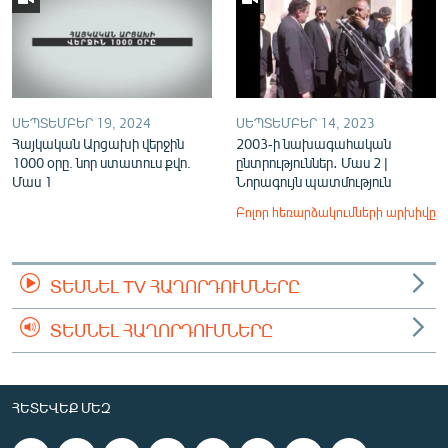
ՍԵՊՏԵՄԲԵՐ 19, 2024
ՍԵՊՏԵՄԲԵՐ 14, 2023
Հայկական Արցախի վերջին
2003-ի նախագահական
1000 օրը. նոր ստատուս քվո.
ընտրություններ․ Մաս 2 |
Մաս 1
Նորագույն պատմություն
Բոլոր հեռարձակումների արխիվը
ՏԵՍՆԵԼ TV ՀԱՂՈՐԴՈՒՄՆԵՐԸ
ՏԵՍՆԵԼ ՀԱՂՈՐԴՈՒՄՆԵՐԸ
ՀԵՏԵՎԵՔ ՄԵԶ