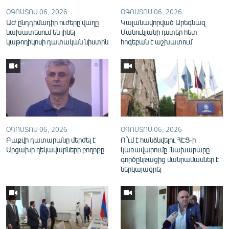
English
ՕԳՈՍՏՈՍ 06, 2026
ՕԳՈՍՏՈՍ 06, 2026
ԱԺ ընդդիմադիր ուժերը վաղը
Կալանավորված Արեգնազ
Русский
նախատեսում են լինել
Մանուկյանի դստեր հետ
կաթողիկոսի դատական նիստին
հոգեբան է աշխատում
ՀԵՏԵՎԵՔ ՄԵԶ
«Ազատության» բոլոր կայքերը
ՕԳՈՍՏՈՍ 06, 2026
ՕԳՈՍՏՈՍ 06, 2026
Բաքվի դատարանը մերժել է
Ո՞ւմ է հանձնվելու ՀԷՑ-ի
Արցախի ղեկավարների բողոքը
կառավարումը. նախարարը
գործընթացից մանրամասներ է
ներկայացրել