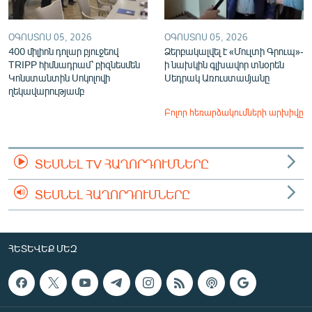
ՕԳՈՍՏՈՍ 05, 2026
ՕԳՈՍՏՈՍ 05, 2026
400 միլիոն դոլար բյուջեով
Ձերբակալվել է «Մուլտի Գրուպ»-
TRIPP հիմնադրամ՝ բիզնեսմեն
ի նախկին գլխավոր տնօրեն
Կոնստանտին Սոկոլովի
Սեդրակ Առուստամյանը
ղեկավարությամբ
Բոլոր հեռարձակումների արխիվը
ՏԵՍՆԵԼ TV ՀԱՂՈՐԴՈՒՄՆԵՐԸ
ՏԵՍՆԵԼ ՀԱՂՈՐԴՈՒՄՆԵՐԸ
ՀԵՏԵՎԵՔ ՄԵԶ