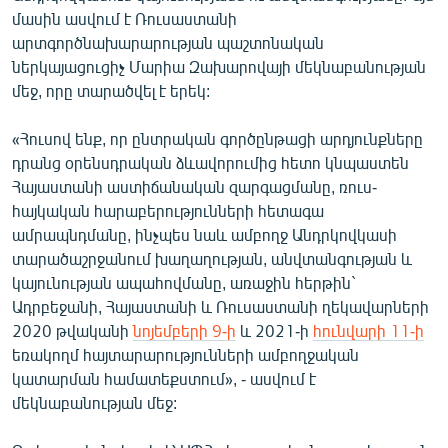
English
մասին ասվում է Ռուսաստանի
արտգործնախարարության պաշտոնական
Русский
ներկայացուցիչ Մարիա Զախարովայի մեկնաբանության
մեջ, որը տարածվել է երեկ:
ՀԵՏԵՎԵՔ ՄԵԶ
«Հուսով ենք, որ ընտրական գործընթացի արդյունքները
դրանց օրենսդրական ձևավորումից հետո կնպաստեն
Հայաստանի աստիճանական զարգացմանը, ռուս-
հայկական հարաբերությունների հետագա
ամրապնդմանը, ինչպես նաև ամբողջ Անդրկովկասի
«Ազատության» բոլոր կայքերը
տարածաշրջանում խաղաղության, անվտանգության և
կայունության ապահովմանը, առաջին հերթին`
Ադրբեջանի, Հայաստանի և Ռուսաստանի ղեկավարների
2020 թվականի
նոյեմբերի 9-ի
և 2021-ի
հունվարի 11-ի
եռակողմ հայտարարությունների ամբողջական
կատարման համատեքստում», - ասվում է
մեկնաբանության մեջ: