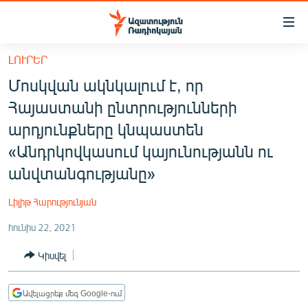
Մատչելիության
հղումներ
Անցնել
ԼՈՒՐԵՐ
հիմնական
ԱԶԱՏՈՒԹՅՈՒՆ TV
Մոսկվան ակնկալում է, որ
բովանդակությանը
ՀԱՅԱՍՏԱՆ
Անցնել
Հայաստանի ընտրությունների
հիմնական
ՔԱՂԱՔԱԿԱՆ
արդյունքները կնպաստեն
մենյուին
ԸՆՏՐՈՒԹՅՈՒՆՆԵՐ 2026
«Անդրկովկասում կայունությանն ու
Որոնում
անվտանգությանը»
ԻՐԱՎՈՒՆՔ
ՀԱՍԱՐԱԿՈՒԹՅՈՒՆ
Լիլիթ Հարությունյան
ՏՆՏԵՍՈՒԹՅՈՒՆ
հունիս 22, 2021
ՂԱՐԱԲԱՂ
Կիսվել
ՊԱՏԵՐԱԶՄԻ 6 ՇԱԲԱԹՆԵՐԸ
ՏԱՐԱԾԱՇՐՋԱՆ
Ավելացրեք մեզ Google-ում