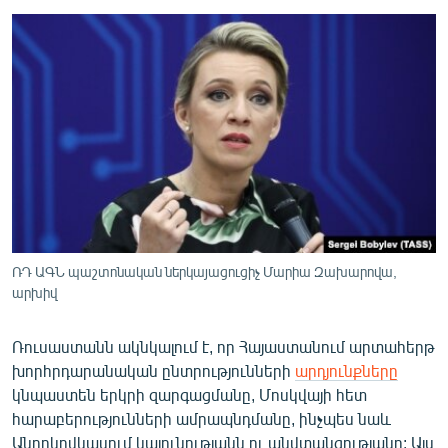
ՄԻՋԱԶԳԱՅԻՆ
ՄՇԱԿՈՒՅԹ
ՍՊՈՐՏ
ՄԵԿՆԱԲԱՆՈՒԹՅՈՒՆ
ՏՏ ԵՒ ԻՆՏԵՐՆԵՏ
ԿՈՐՈՆԱՎԻՐՈՒՍ
ԱՐԽԻՎ
ՏԵՍԱՆՅՈՒԹԵՐ
ՌԴ ԱԳՆ պաշտոնական ներկայացուցիչ Մարիա Զախարովա,
արխիվ
ԲԱՆԱՎԵՃ
ՁԳՏԵԼՈՎ ԼԱՎԱԳՈՒՅՆԻՆ
Ռուսաստանն ակնկալում է, որ Հայաստանում արտահերթ
խորհրդարանական ընտրությունների
արդյունքները
ՓՈԴՔԱՍԹ
կնպաստեն երկրի զարգացմանը, Մոսկվայի հետ
հարաբերությունների ամրապնդմանը, ինչպես նաև
Հայերեն
Անդրկովկասում կայունությանն ու անվտանգությանը: Այս