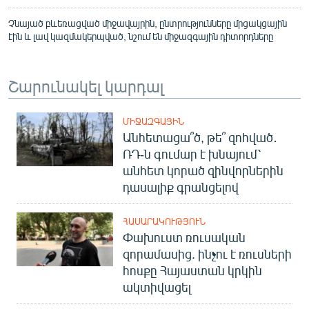
Չնայած բևեռացված միջավայրին, ընտրությունները մրցակցային
էին և լավ կազմակերպված, նշում են միջազգային դիտորդները
Շարունակել կարդալ
ՄԻՋԱԶԳԱՅԻՆ
Անհետացա՞ծ, թե՞ զոհված․
ՌԴ-ն գումար է խնայում՝
անհետ կորած զինվորներին
դասալիք գրանցելով
ՀԱՍԱՐԱԿՈՒԹՅՈՒՆ
Փախուստ ռուսական
զորամասից. ինչու է ռուսների
հոսքը Հայաստան կրկին
ակտիվացել