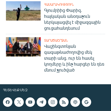
ՀԱՍԱՐԱԿՈՒԹՅՈՒՆ
Գյումրիից Փարիզ․
հայկական անօդաչուն
ներկայացվել է միջազգային
ցուցահանդեսում
ՏԱՐԱԾԱՇՐՋԱՆ
Վաշինգտոնյան
գագաթնաժողովից մեկ
տարի անց. ուր են հասել
կողմերը և ինչ հարցեր են դեռ
մնում չլուծված
ՀԵՏԵՎԵՔ ՄԵԶ