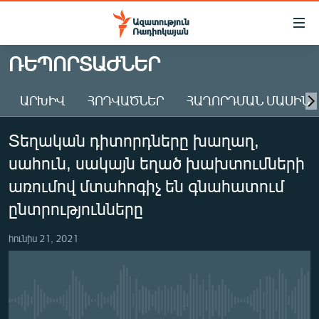
Մատչելիության
հղումներ
Անցնել
ՌԵՊՈՐՏԱԺՆԵՐ
հիմնական
ԱԶԱՏՈՒԹՅՈՒՆ TV
բովանդակությանը
ԱՐԽԻՎ
ՀՈԴՎԱԾՆԵՐ
ՀԱՂՈՐԴՄԱՆ ՄԱՍԻՆ
ՀԱՅԱՍՏԱՆ
Անցնել
հիմնական
ՔԱՂԱՔԱԿԱՆ
Տեղական դիտորդները խաղաղ,
մենյուին
ԸՆՏՐՈՒԹՅՈՒՆՆԵՐ 2026
Որոնում
սահուն, սակայն եղած խախտումների
ԻՐԱՎՈՒՆՔ
առումով մտահոգիչ են գնահատում
ՀԱՍԱՐԱԿՈՒԹՅՈՒՆ
ընտրությունները
ՏՆՏԵՍՈՒԹՅՈՒՆ
հունիս 21, 2021
ՂԱՐԱԲԱՂ
ՊԱՏԵՐԱԶՄԻ 6 ՇԱԲԱԹՆԵՐԸ
ՏԱՐԱԾԱՇՐՋԱՆ
No media source currently available