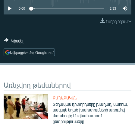
ՄԻՋԱԶԳԱՅԻՆ
0:00
2:33
ՄՇԱԿՈՒՅԹ
Ուղիղ հղում
ՍՊՈՐՏ
ՄԵԿՆԱԲԱՆՈՒԹՅՈՒՆ
Կիսվել
ՏՏ ԵՒ ԻՆՏԵՐՆԵՏ
Ավելացրեք մեզ Google-ում
ԿՈՐՈՆԱՎԻՐՈՒՍ
ԱՐԽԻՎ
ՏԵՍԱՆՅՈՒԹԵՐ
Առնչվող թեմաներով
ԲԱՆԱՎԵՃ
ՔԱՂԱՔԱԿԱՆ
ՁԳՏԵԼՈՎ ԼԱՎԱԳՈՒՅՆԻՆ
Տեղական դիտորդները խաղաղ, սահուն,
սակայն եղած խախտումների առումով
ՓՈԴՔԱՍԹ
մտահոգիչ են գնահատում
ընտրությունները
Հայերեն