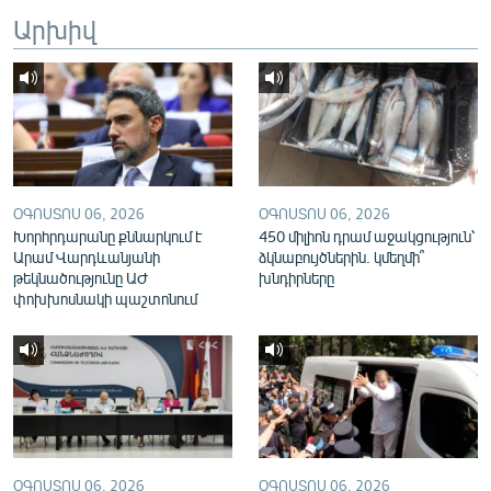
English
Արխիվ
Русский
ՀԵՏԵՎԵՔ ՄԵԶ
ՕԳՈՍՏՈՍ 06, 2026
ՕԳՈՍՏՈՍ 06, 2026
Խորհրդարանը քննարկում է
450 միլիոն դրամ աջակցություն՝
Արամ Վարդևանյանի
ձկնաբույծներին. կմեղմի՞
«Ազատության» բոլոր կայքերը
թեկնածությունը ԱԺ
խնդիրները
փոխխոսնակի պաշտոնում
ՕԳՈՍՏՈՍ 06, 2026
ՕԳՈՍՏՈՍ 06, 2026