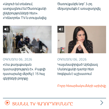
«Առյուծ եմ տեսնում,
Ծառուկյանին նոր՝ 3-րդ
ասոցացնում եմ Ծառուկյանի
մեղադրանքն է առաջադրվել
ընկերությունների հետ».
«Կենտրոն» TV-ն տուգանվեց
ՕԳՈՍՏՈՍ 06, 2026
ՕԳՈՍՏՈՍ 06, 2026
«Սա քաղաքական
Կալանավորված Արեգնազ
դատավորություն է». Բաքվի
Մանուկյանի դստեր հետ
դատարանը մերժել է 15 հայ
հոգեբան է աշխատում
գերիների բողոքը
Բոլոր հեռարձակումների արխիվը
ՏԵՍՆԵԼ TV ՀԱՂՈՐԴՈՒՄՆԵՐԸ