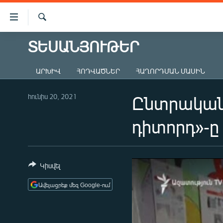
Մատչելիության
հղումներ
Որոնում
Անցնել
ՏԵՍԱՆՅՈՒԹԵՐ
ԱԶԱՏՈՒԹՅՈՒՆ TV
հիմնական
բովանդակությանը
ՀԱՅԱՍՏԱՆ
ԱՐԽԻՎ
ՀՈԴՎԱԾՆԵՐ
ՀԱՂՈՐԴՄԱՆ ՄԱՍԻՆ
Անցնել
ՔԱՂԱՔԱԿԱՆ
հիմնական
մենյուին
հունիս 20, 2021
Ընտրական 
ԸՆՏՐՈՒԹՅՈՒՆՆԵՐ 2026
Որոնում
ԻՐԱՎՈՒՆՔ
դիտորդ»-ը
ՀԱՍԱՐԱԿՈՒԹՅՈՒՆ
ՏՆՏԵՍՈՒԹՅՈՒՆ
Կիսվել
ՂԱՐԱԲԱՂ
Ավելացրեք մեզ Google-ում
ՊԱՏԵՐԱԶՄԻ 6 ՇԱԲԱԹՆԵՐԸ
ՏԱՐԱԾԱՇՐՋԱՆ