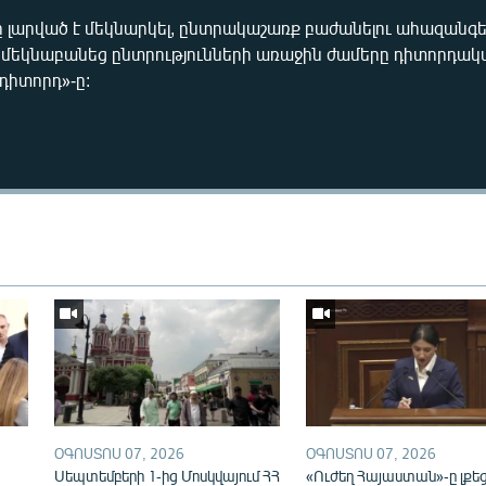
լարված է մեկնարկել, ընտրակաշառք բաժանելու ահազանգեր
պ մեկնաբանեց ընտրությունների առաջին ժամերը դիտորդակա
դիտորդ»-ը:
Auto
240p
360p
720p
ՕԳՈՍՏՈՍ 07, 2026
ՕԳՈՍՏՈՍ 07, 2026
ն
Սեպտեմբերի 1-ից Մոսկվայում ՀՀ
«Ուժեղ Հայաստան»-ը լքե