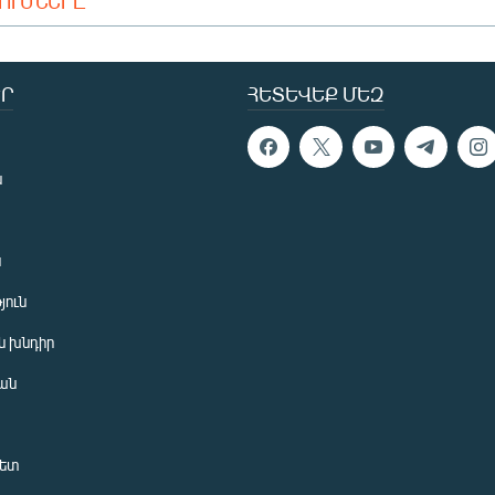
ԴՈՒՄՆԵՐԸ
Ր
ՀԵՏԵՎԵՔ ՄԵԶ
ն
ն
յուն
 խնդիր
ան
նետ