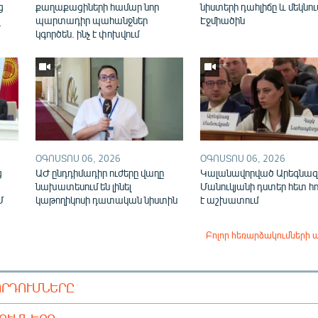
ց
քաղաքացիների համար նոր
նիստերի դահլիճը և մեկնու
վ
պարտադիր պահանջներ
Էջմիածին
կգործեն. ինչ է փոխվում
ՕԳՈՍՏՈՍ 06, 2026
ՕԳՈՍՏՈՍ 06, 2026
ց
ԱԺ ընդդիմադիր ուժերը վաղը
Կալանավորված Արեգնազ
նախատեսում են լինել
Մանուկյանի դստեր հետ հ
Մ
կաթողիկոսի դատական նիստին
է աշխատում
Բոլոր հեռարձակումների 
ՈՐԴՈՒՄՆԵՐԸ