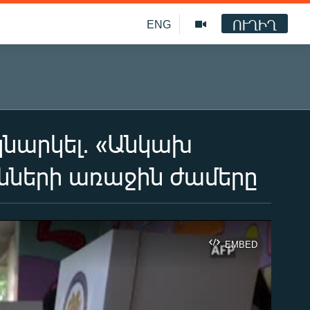
ՈՒՂԻՂ
ENG
կնարկել. «Անկախ
ւնների առաջին ժամերը
EMBED